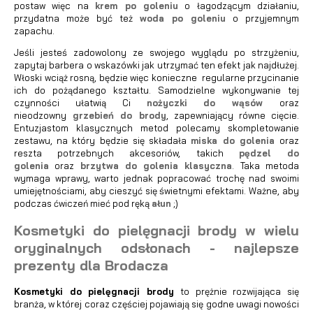
postaw więc na
krem po goleniu
o łagodzącym działaniu,
przydatna może być też
woda po goleniu
o przyjemnym
zapachu.
Jeśli jesteś zadowolony ze swojego wyglądu po strzyżeniu,
zapytaj barbera o wskazówki jak utrzymać ten efekt jak najdłużej.
Włoski wciąż rosną, będzie więc konieczne regularne przycinanie
ich do pożądanego kształtu. Samodzielne wykonywanie tej
czynności ułatwią Ci
nożyczki do wąsów
oraz
nieodzowny
grzebień do brody
, zapewniający równe cięcie.
Entuzjastom klasycznych metod polecamy skompletowanie
zestawu, na który będzie się składała
miska do golenia
oraz
reszta potrzebnych akcesoriów, takich
pędzel do
golenia
oraz
brzytwa do golenia klasyczna
. Taka metoda
wymaga wprawy, warto jednak popracować trochę nad swoimi
umiejętnościami, aby cieszyć się świetnymi efektami. Ważne, aby
podczas ćwiczeń mieć pod ręką
ałun
;)
Kosmetyki do pielęgnacji brody w wielu
oryginalnych odsłonach - najlepsze
prezenty dla Brodacza
Kosmetyki do pielęgnacji brody
to prężnie rozwijająca się
branża, w której coraz częściej pojawiają się godne uwagi nowości