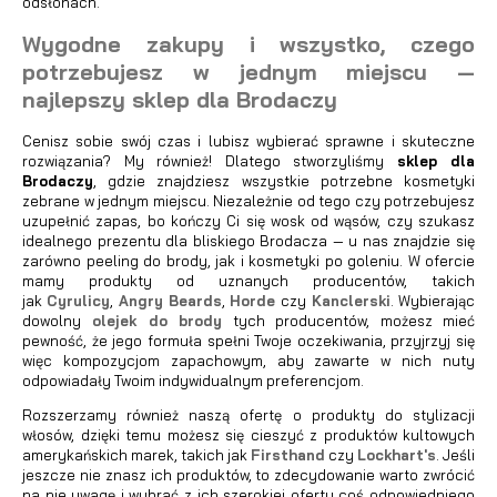
odsłonach.
Wygodne zakupy i wszystko, czego
potrzebujesz w jednym miejscu —
najlepszy sklep dla Brodaczy
Cenisz sobie swój czas i lubisz wybierać sprawne i skuteczne
rozwiązania? My również! Dlatego stworzyliśmy
sklep dla
Brodaczy
, gdzie znajdziesz wszystkie potrzebne kosmetyki
zebrane w jednym miejscu. Niezależnie od tego czy potrzebujesz
uzupełnić zapas, bo kończy Ci się wosk od wąsów, czy szukasz
idealnego prezentu dla bliskiego Brodacza — u nas znajdzie się
zarówno peeling do brody, jak i kosmetyki po goleniu. W ofercie
mamy produkty od uznanych producentów, takich
jak
Cyrulicy
,
Angry Beards
,
Horde
czy
Kanclerski
. Wybierając
dowolny
olejek do brody
tych producentów, możesz mieć
pewność, że jego formuła spełni Twoje oczekiwania, przyjrzyj się
więc kompozycjom zapachowym, aby zawarte w nich nuty
odpowiadały Twoim indywidualnym preferencjom.
Rozszerzamy również naszą ofertę o produkty do stylizacji
włosów, dzięki temu możesz się cieszyć z produktów kultowych
amerykańskich marek, takich jak
Firsthand
czy
Lockhart's
. Jeśli
jeszcze nie znasz ich produktów, to zdecydowanie warto zwrócić
na nie uwagę i wybrać z ich szerokiej oferty coś odpowiedniego