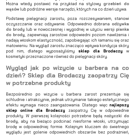
Można wtedy postawić na przykład na stylowy
grzebień do
wąsów
lub podróżne wersje narzędzi, których na co dzień używa.
Podstawę pielęgnacji zarostu, poza rozczesywaniem, stanowi
oczyszczanie oraz odżywanie. Odpowiednio dobrana
odżywka
do brody
lub w nowoczesnej i wygodnej w użyciu wersji
pianka
do brody
, zapewniają zarostowi odpowiedni poziom nawilżenia i
nadają włoskom elastyczność, zapobiegając ich łamaniu się oraz
matowieniu. Na wygląd zarostu znacząco wpływa kondycja skóry
pod nim, dlatego wyposażyliśmy
sklep dla Brodaczy
w
kosmetyki przeznaczone również do pielęgnacji skóry.
Wygląd jak po wizycie u barbera na co
dzień? Sklep dla Brodaczy zaopatrzy Cię
w potrzebne produkty
Bezpośrednio po wizycie u barbera zarost prezentuje się
schludnie i atrakcyjnie, jednak utrzymanie takiego estetycznego
efektu wymaga nieco zaangażowania. Dlatego więc
najlepszy
sklep online dla Brodaczy
zaopatrzy Cię w odpowiednie
produkty. W pierwszej kolejności potrzebne będą
nożyczki do
brody
, aby na bieżąco podcinać niesforne włoski, utrzymując
brodę w odpowiedniej formie. Kolejnym kluczem do świetnego
wyglądu jest golenie odpowiednich obszarów bez podrażnień,