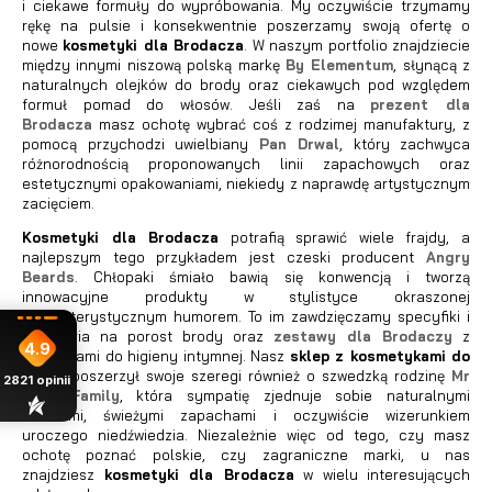
i ciekawe formuły do wypróbowania. My oczywiście trzymamy
rękę na pulsie i konsekwentnie poszerzamy swoją ofertę o
nowe
kosmetyki dla Brodacza
. W naszym portfolio znajdziecie
między innymi niszową polską markę
By Elementum
, słynącą z
naturalnych olejków do brody oraz ciekawych pod względem
formuł pomad do włosów. Jeśli zaś na
prezent dla
Brodacza
masz ochotę wybrać coś z rodzimej manufaktury, z
pomocą przychodzi uwielbiany
Pan Drwal
, który zachwyca
różnorodnością proponowanych linii zapachowych oraz
estetycznymi opakowaniami, niekiedy z naprawdę artystycznym
zacięciem.
Kosmetyki dla Brodacza
potrafią sprawić wiele frajdy, a
najlepszym tego przykładem jest czeski producent
Angry
Beards
. Chłopaki śmiało bawią się konwencją i tworzą
innowacyjne produkty w stylistyce okraszonej
charakterystycznym humorem. To im zawdzięczamy specyfiki i
akcesoria na porost brody oraz
zestawy dla Brodaczy
z
4.9
produktami do higieny intymnej. Nasz
sklep z kosmetykami do
brody
poszerzył swoje szeregi również o szwedzką rodzinę
Mr
2821
opinii
Bear Family
, która sympatię zjednuje sobie naturalnymi
składami, świeżymi zapachami i oczywiście wizerunkiem
uroczego niedźwiedzia. Niezależnie więc od tego, czy masz
ochotę poznać polskie, czy zagraniczne marki, u nas
znajdziesz
kosmetyki dla Brodacza
w wielu interesujących