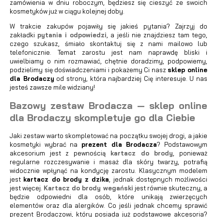
zamówienia w dniu roboczym, będziesz się cieszyć ze swoich
kosmetyków już w ciągu kolejnej doby.
W trakcie zakupów pojawiły się jakieś pytania? Zajrzyj do
zakładki
pytania i odpowiedzi
, a jeśli nie znajdziesz tam tego,
czego szukasz, śmiało skontaktuj się z nami mailowo lub
telefonicznie. Temat zarostu jest nam naprawdę bliski i
uwielbiamy o nim rozmawiać, chętnie doradzimy, podpowiemy,
podzielimy się doświadczeniami i pokażemy Ci nasz
sklep online
dla Brodaczy
od strony, która najbardziej Cię interesuje. U nas
jesteś zawsze mile widziany!
Bazowy zestaw Brodacza — sklep online
dla Brodaczy skompletuje go dla Ciebie
Jaki zestaw warto skompletować na początku swojej drogi, a jakie
kosmetyki wybrać na
prezent dla Brodacza
? Podstawowym
akcesorium jest z pewnością
kartacz do brody
, ponieważ
regularne rozczesywanie i masaż dla skóry twarzy, potrafią
widocznie wpłynąć na kondycję zarostu. Klasycznym modelem
jest
kartacz do brody z dzika
, jednak dostępnych możliwości
jest więcej.
Kartacz do brody wegański
jest równie skuteczny, a
będzie odpowiedni dla osób, które unikają zwierzęcych
elementów oraz dla alergików. Co jeśli jednak chcemy sprawić
prezent Brodaczowi, który posiada już podstawowe akcesoria?