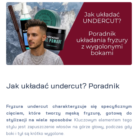
Jak układać undercut? Poradnik
Fryzura undercut charakteryzuje się specyficznym
cięciem, które tworzy męską fryzurę, gotową do
stylizacji na wiele sposobów
. Kluczowym elementem tego
stylu jest zapuszczenie włosów na górze głowy, podczas gdy
boki i tył są krótko wygolone.