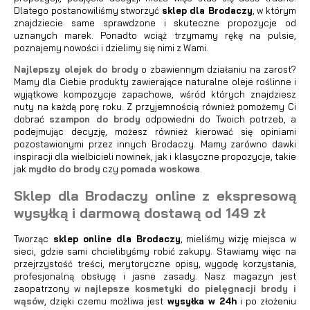
Dlatego postanowiliśmy stworzyć
sklep dla Brodaczy
, w którym
znajdziecie same sprawdzone i skuteczne propozycje od
uznanych marek. Ponadto wciąż trzymamy rękę na pulsie,
poznajemy nowości i dzielimy się nimi z Wami.
Najlepszy olejek do brody
o zbawiennym działaniu na zarost?
Mamy dla Ciebie produkty zawierające naturalne oleje roślinne i
wyjątkowe kompozycje zapachowe, wśród których znajdziesz
nuty na każdą porę roku. Z przyjemnością również pomożemy Ci
dobrać
szampon do brody
odpowiedni do Twoich potrzeb, a
podejmując decyzję, możesz również kierować się opiniami
pozostawionymi przez innych Brodaczy. Mamy zarówno dawki
inspiracji dla wielbicieli nowinek, jak i klasyczne propozycje, takie
jak
mydło do brody
czy
pomada woskowa
.
Sklep dla Brodaczy online z ekspresową
wysyłką i darmową dostawą od 149 zł
Tworząc
sklep online dla Brodaczy
, mieliśmy wizję miejsca w
sieci, gdzie sami chcielibyśmy robić zakupy. Stawiamy więc na
przejrzystość treści, merytoryczne opisy, wygodę korzystania,
profesjonalną obsługę i jasne zasady. Nasz magazyn jest
zaopatrzony w
najlepsze kosmetyki do pielęgnacji brody i
wąsów
, dzięki czemu możliwa jest
wysyłka w 24h
i po złożeniu