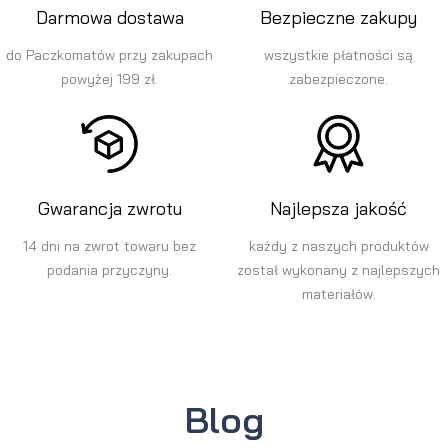
Darmowa dostawa
Bezpieczne zakupy
do Paczkomatów przy zakupach
wszystkie płatności są
powyżej 199 zł.
zabezpieczone.
Gwarancja zwrotu
Najlepsza jakość
14 dni na zwrot towaru bez
każdy z naszych produktów
podania przyczyny.
został wykonany z najlepszych
materiałów.