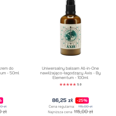
krem do
Uniwersalny balsam All-in-One
tum - 50ml
nawilżająco-łagodzący Axis - By
Elementum - 100ml
5.0
a
86,25 zł
%
-25%
0 zł
115,00 zł
Cena regularna:
 zł
115,00 zł
Najniższa cena: