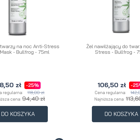
twarzy na noc Anti-Stress
Żel nawilżający do twar
 Mask - Bullfrog - 75ml
Stress - Bullfrog - 
8,50 zł
106,50 zł
-25%
-2
118,00 zł
142,
a regularna:
Cena regularna:
94,40 zł
113,6
iższa cena:
Najniższa cena:
DO KOSZYKA
DO KOSZYKA