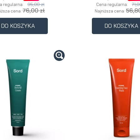
95,00 zł
71,0
a regularna:
Cena regularna:
76,00 zł
56,80
iższa cena:
Najniższa cena:
DO KOSZYKA
DO KOSZYKA