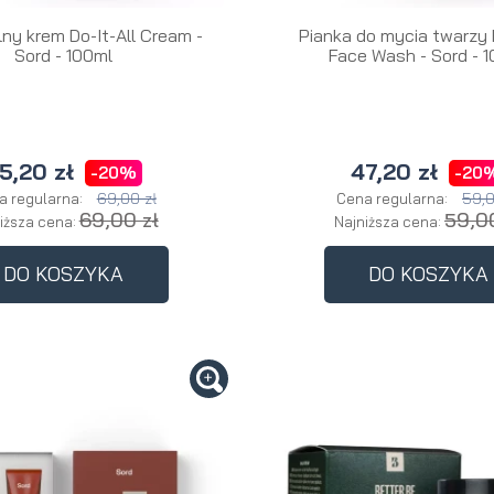
ny krem Do-It-All Cream -
Pianka do mycia twarzy
Sord - 100ml
Face Wash - Sord - 
5,20 zł
47,20 zł
-20%
-20
69,00 zł
59,0
a regularna:
Cena regularna:
69,00 zł
59,00
iższa cena:
Najniższa cena:
DO KOSZYKA
DO KOSZYKA