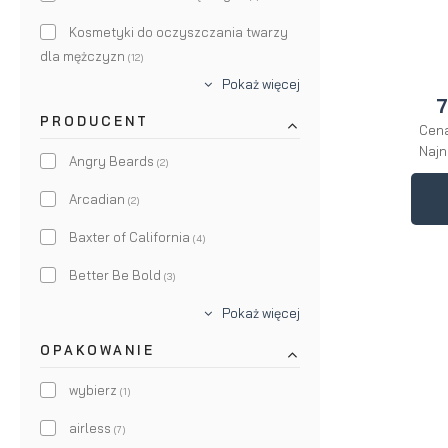
Kosmetyki do oczyszczania twarzy
dla mężczyzn
(12)
Pokaż więcej
Krem do twarzy dla mężczyzn
(18)
7
PRODUCENT
Cena
Najn
Angry Beards
(2)
Arcadian
(2)
Baxter of California
(4)
Better Be Bold
(3)
Bullfrog
Pokaż więcej
(7)
OPAKOWANIE
By Elementum
(2)
Cyrulicy
wybierz
(6)
(1)
Pomp & Co.
airless
(2)
(7)