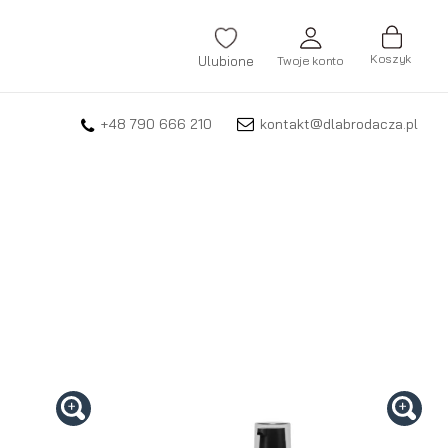
Koszyk
Ulubione
Twoje konto
+48 790 666 210
kontakt@dlabrodacza.pl
ZALOGUJ SIĘ
Nie pamiętasz hasła?
ZAREJESTRUJ SIĘ