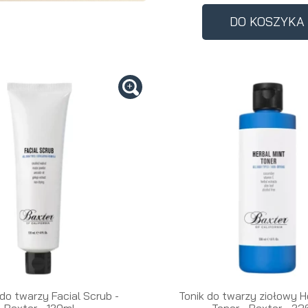
perfumowan
Krem do
Zestaw
DO KOSZYKA
Woda
twarzy dla
do
toaletowa
mężczyzn
tatuażu
do twarzy Facial Scrub -
Tonik do twarzy ziołowy H
Baxter - 120ml
Toner - Baxter - 23