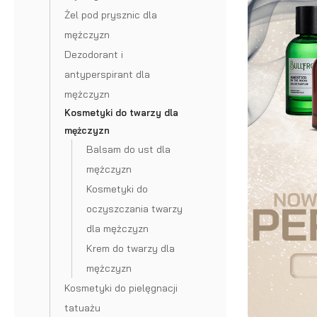
Akcesoria do brody i wąsów
Krem do włosów
brody ze św
Żel pod prysznic dla
Preparaty na porost brody
Puder do włosów
mężczyzn
Szczotka
Dezodorant i
Odżywka do brody
Szampon do włosów
brody
antyperspirant dla
Wosk do brody
Odżywka do włosów
Grzebień 
mężczyzn
Kosmetyki do twarzy dla
Peeling do brody
Farba do włosów
brody
mężczyzn
Farba do brody
Akcesoria do włosów
Olejek
Grzebień 
Balsam do ust dla
mężczyzn
Wybór blogera Popraw wONs
do
wąsów
Kosmetyki do
brody
Nożyczki 
oczyszczania twarzy
na
brody
dla mężczyzn
Krem do twarzy dla
lato
Nożyczki 
mężczyzn
Olejek
wąsów
Kosmetyki do pielęgnacji
tatuażu
do
Prostown