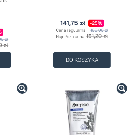
141,75 zł
-25%
189,00 zł
Cena regularna:
%
151,20 zł
Najniższa cena:
00 zł
0 zł
DO KOSZYKA