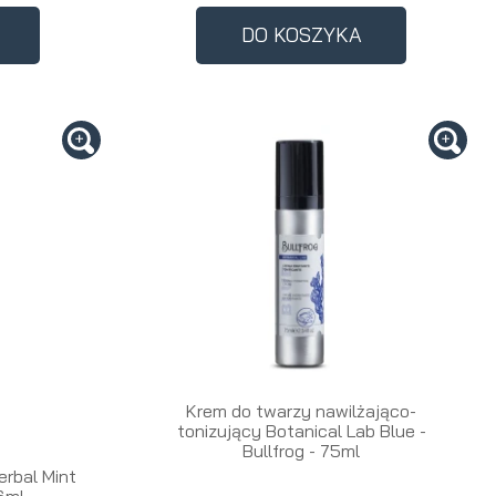
a
DO KOSZYKA
Krem do twarzy nawilżająco-
tonizujący Botanical Lab Blue -
Bullfrog - 75ml
erbal Mint
6ml