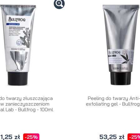
do twarzy złuszczająca
Peeling do twarzy Anti
iw zanieczyszczeniom
exfoliating gel - Bullfro
al Lab - Bullfrog - 100ml
1,25 zł
53,25 zł
-25%
-25