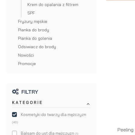
Krem do opalania z filtrem
brody
do brody
SPF
na
Suszarka
Fryzury męskie
Pianka do brody
zimę
do brody
Pianka do golenia
Odsiwiacz do brody
Nowości
Promocje
FILTRY
KATEGORIE
Kosmetyki do twarzy dla mężczyzn
(40)
Peeling 
Balsam do ust dla mężczyzn
(1)