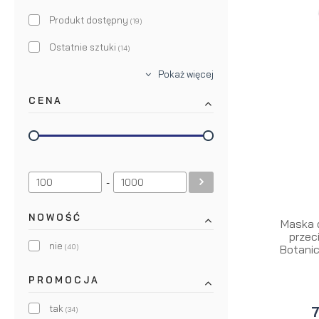
Produkt dostępny
(19)
Ostatnie sztuki
(14)
Pokaż więcej
CENA
-
NOWOŚĆ
Maska 
przec
nie
(40)
Botanic
PROMOCJA
tak
7
(34)