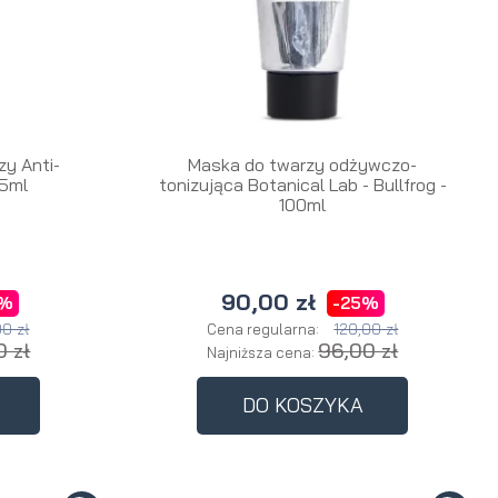
zy Anti-
Maska do twarzy odżywczo-
75ml
tonizująca Botanical Lab - Bullfrog -
100ml
90,00 zł
5%
-25%
00 zł
120,00 zł
Cena regularna:
0 zł
96,00 zł
Najniższa cena:
DO KOSZYKA