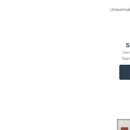
Uniwersal
5
Cen
Najn