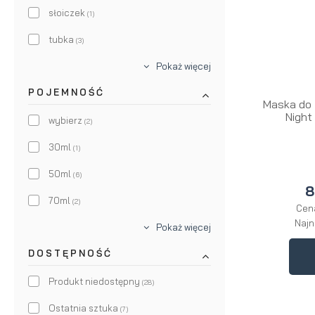
RALLS.
słoiczek
(3)
(1)
RareCraft
tubka
(1)
(3)
Shear Revival
Pokaż więcej
(4)
POJEMNOŚĆ
Sord
(4)
Maska do 
Night
wybierz
(2)
30ml
(1)
50ml
(6)
8
70ml
(2)
Cen
Najn
Pokaż więcej
DOSTĘPNOŚĆ
Produkt niedostępny
(28)
Ostatnia sztuka
(7)