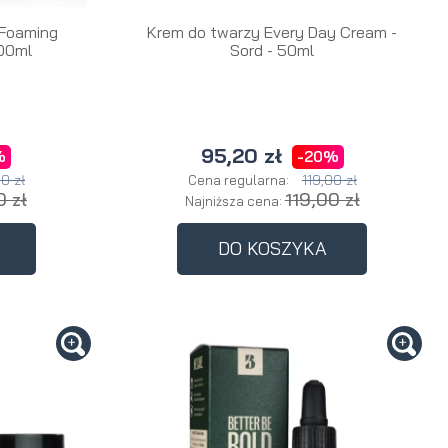
 Foaming
Krem do twarzy Every Day Cream -
100ml
Sord - 50ml
95,20 zł
%
-20%
0 zł
119,00 zł
Cena regularna:
 zł
119,00 zł
Najniższa cena:
DO KOSZYKA