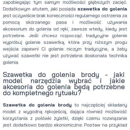
zapobiegając tym samym możliwości głębszych zacięć.
Dodatkowym atutem, jaki posiada
szawetka do golenia
jest oczywiście brak konieczności regularnego ostrzenia za
pomocą skórzanego pasa i możliwość używania
akcesorium do golenia od ręki, zawsze wtedy, kiedy jest
potrzebne. Jeśli chcesz rozpocząć tradycyjne golenie
wypróbuj golenie szawetką, która przy niższym progu
wejścia zapewni Ci golenie niczym tradycyjne, a żeby
używać szawetki nie jest potrzebna doskonała technika
golenia.
Szawetka do golenia brody - jaki
model narzędzia wybrać i jakie
akcesoria do golenia będą potrzebne
do kompletnego rytuału?
Szawetka do golenia brody
to najczęściej składany
model z wygodną rękojeścią, dająca również możliwość
korzystania z połówki żyletki, dzięki czemu rozwiązanie
jest dodatkowo bardzo ekonomiczne. Postaw na przykład