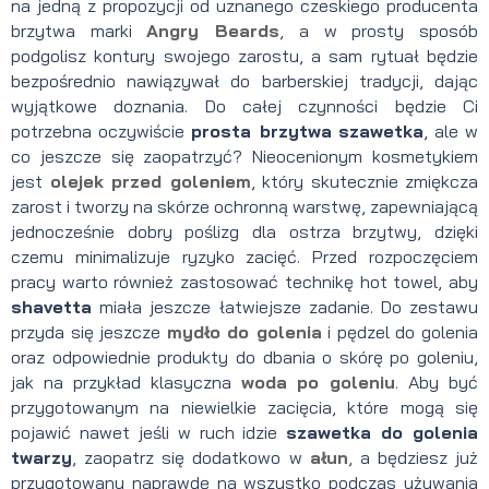
na jedną z propozycji od uznanego czeskiego producenta
brzytwa marki
Angry Beards
, a w prosty sposób
podgolisz kontury swojego zarostu, a sam rytuał będzie
bezpośrednio nawiązywał do barberskiej tradycji, dając
wyjątkowe doznania. Do całej czynności będzie Ci
potrzebna oczywiście
prosta brzytwa
szawetka
, ale w
co jeszcze się zaopatrzyć? Nieocenionym kosmetykiem
jest
olejek przed goleniem
, który skutecznie zmiękcza
zarost i tworzy na skórze ochronną warstwę, zapewniającą
jednocześnie dobry poślizg dla ostrza brzytwy, dzięki
czemu minimalizuje ryzyko zacięć. Przed rozpoczęciem
pracy warto również zastosować technikę hot towel, aby
shavetta
miała jeszcze łatwiejsze zadanie. Do zestawu
przyda się jeszcze
mydło do golenia
i pędzel do golenia
oraz odpowiednie produkty do dbania o skórę po goleniu,
jak na przykład klasyczna
woda po goleniu
. Aby być
przygotowanym na niewielkie zacięcia, które mogą się
pojawić nawet jeśli w ruch idzie
szawetka do golenia
twarzy
, zaopatrz się dodatkowo w
ałun
, a będziesz już
przygotowany naprawdę na wszystko podczas używania