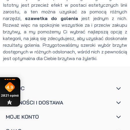
Istotny jest przecież efekt w postaci estetycznych linii
zarostu, a ten można uzyskać za pomocą różnych
narzędzi,
szawetka do golenia
jest jednym z nich.
Rozważ więc na spokojnie wszystkie za i przeciw zakupu
brzytwy, a my pomożemy Ci wybrać najlepszą opcję z
kategorii, na jaką się zdecydujesz, aby uzyskać doskonałe
rezultaty golenia. Przygotowaliśmy szeroki wybór brzytw
dostępnych w różnych odsłonach, wśród nich z pewnością
jest optymalna dla Ciebie brzytwa na żyletki.
4.9
POMOC
2821
opinii
PŁATNOŚCI I DOSTAWA
MOJE KONTO