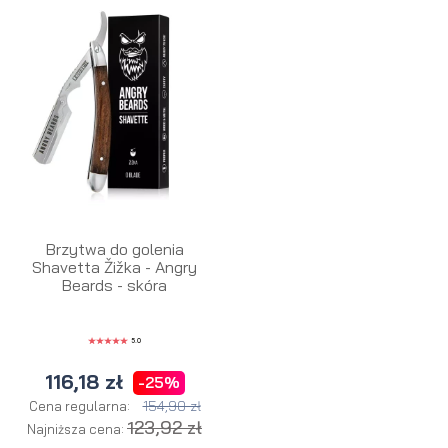
Brzytwa do golenia
Shavetta Žižka - Angry
Beards - skóra
5.0
116,18 zł
-25%
154,90 zł
Cena regularna:
123,92 zł
Najniższa cena: