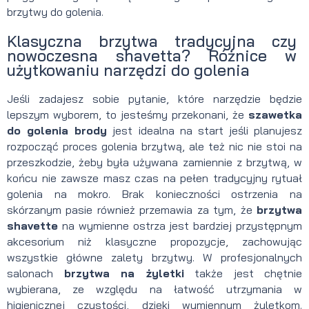
brzytwy do golenia.
Klasyczna brzytwa tradycyjna czy
nowoczesna shavetta? Różnice w
użytkowaniu narzędzi do golenia
Jeśli zadajesz sobie pytanie, które narzędzie będzie
lepszym wyborem, to jesteśmy przekonani, że
szawetka
do golenia brody
jest idealna na start jeśli planujesz
rozpocząć proces golenia brzytwą, ale też nic nie stoi na
przeszkodzie, żeby była używana zamiennie z brzytwą, w
końcu nie zawsze masz czas na pełen tradycyjny rytuał
golenia na mokro. Brak konieczności ostrzenia na
skórzanym pasie również przemawia za tym, że
brzytwa
shavette
na wymienne ostrza jest bardziej przystępnym
akcesorium niż klasyczne propozycje, zachowując
wszystkie główne zalety brzytwy. W profesjonalnych
salonach
brzytwa na żyletki
także jest chętnie
wybierana, ze względu na łatwość utrzymania w
higienicznej czystości, dzięki wymiennym żyletkom.