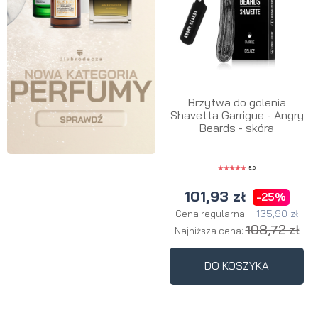
Brzytwa do golenia
Shavetta Garrigue - Angry
Beards - skóra
5.0
101,93 zł
-25%
135,90 zł
Cena regularna:
108,72 zł
Najniższa cena:
DO KOSZYKA