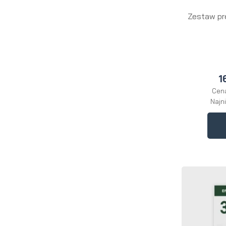
Zestaw pr
1
Cena
Najn