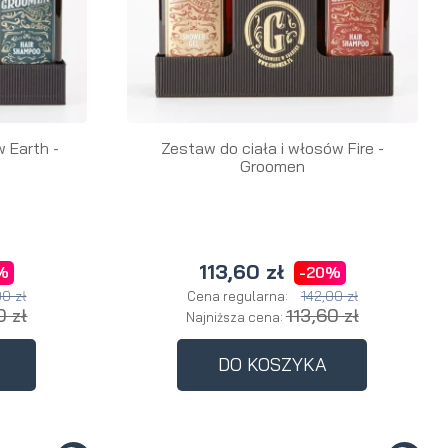
 Earth -
Zestaw do ciała i włosów Fire -
Groomen
113,60 zł
%
-20%
00 zł
142,00 zł
Cena regularna:
0 zł
113,60 zł
Najniższa cena:
DO KOSZYKA