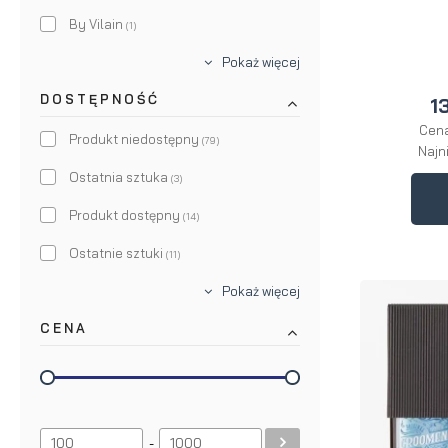
By Vilain
(1)
Community
Pokaż więcej
(4)
DOSTĘPNOŚĆ
Cyrulicy
1
(2)
Cena
Groomen
Produkt niedostępny
(7)
(79)
Najn
Oak
Ostatnia sztuka
(1)
(3)
RALLS.
Produkt dostępny
(5)
(14)
Shear Revival
Ostatnie sztuki
(1)
(11)
Sord
Pokaż więcej
(3)
CENA
-