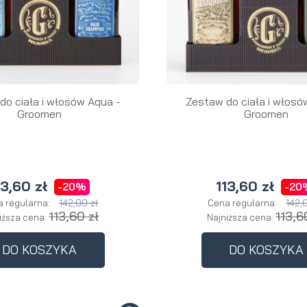
do ciała i włosów Aqua -
Zestaw do ciała i włosów
Groomen
Groomen
13,60 zł
113,60 zł
-20%
-20
142,00 zł
142,
 regularna:
Cena regularna:
113,60 zł
113,6
iższa cena:
Najniższa cena:
DO KOSZYKA
DO KOSZYKA