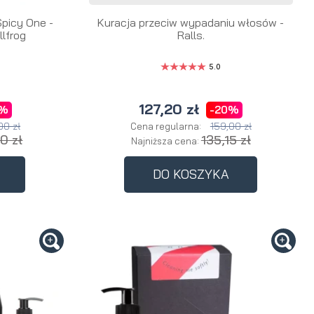
picy One -
Kuracja przeciw wypadaniu włosów -
llfrog
Ralls.
5.0
127,20 zł
5%
-20%
00 zł
159,00 zł
Cena regularna:
0 zł
135,15 zł
Najniższa cena:
DO KOSZYKA