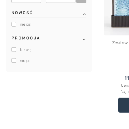
NOWOŚĆ
nie
(28)
PROMOCJA
Zestaw 
tak
(25)
nie
(3)
1
Cena
Najn