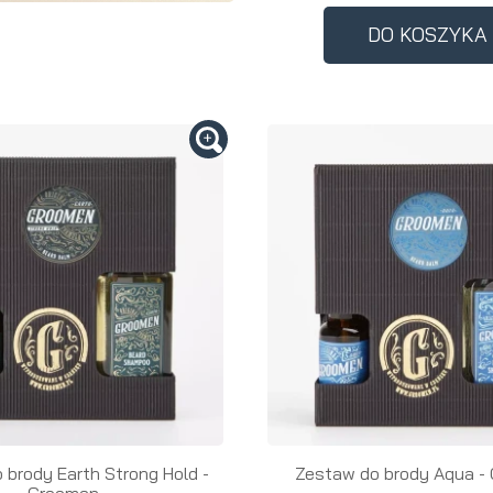
Perfumy
Krem do
Zestaw
DO KOSZYKA
Woda
twarzy dla
do
perfumowan
mężczyzn
tatuażu
 brody Earth Strong Hold -
Zestaw do brody Aqua -
Groomen