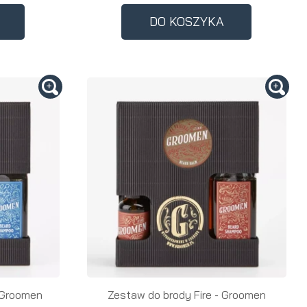
DO KOSZYKA
a
 Groomen
Zestaw do brody Fire - Groomen