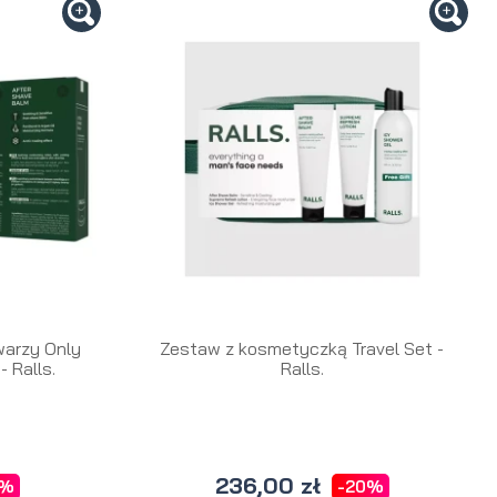
arzy Only
Zestaw z kosmetyczką Travel Set -
 Ralls.
Ralls.
236,00 zł
0%
-20%