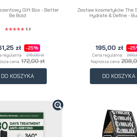
ezentowy Gift Box - Better
Zestaw kosmetyków The S
Be Bold
Hydrate & Define - Bu
5.0
61,25 zł
195,00 zł
-25%
-2
215,00 zł
260,
 regularna:
Cena regularna:
172,00 zł
208,0
iższa cena:
Najniższa cena:
DO KOSZYKA
DO KOSZYKA