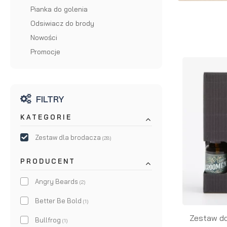
Pianka do golenia
brody
do brody
Odsiwiacz do brody
na
Suszarka
Nowości
Promocje
zimę
do brody
FILTRY
KATEGORIE
Zestaw dla brodacza
(28)
PRODUCENT
Angry Beards
(2)
Better Be Bold
(1)
Zestaw do
Bullfrog
(1)