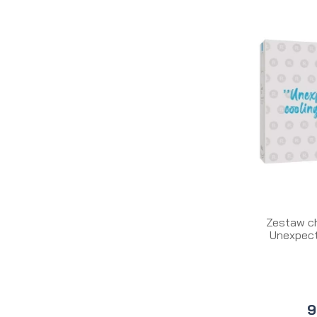
Zestaw c
Unexpecte
9