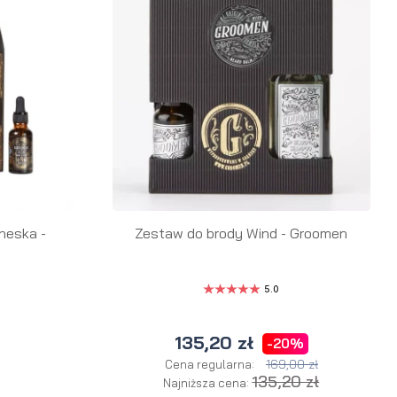
neska -
Zestaw do brody Wind - Groomen
5.0
a
135,20 zł
-20%
169,00 zł
Cena regularna:
135,20 zł
Najniższa cena: