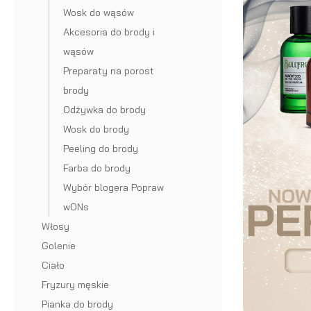
Akcesoria do brody i wąsów
Krem do włosów
brody ze św
Wosk do wąsów
Preparaty na porost brody
Puder do włosów
Akcesoria do brody i
Szczotka
wąsów
Odżywka do brody
Szampon do włosów
brody
Preparaty na porost
Wosk do brody
Odżywka do włosów
Grzebień 
brody
Odżywka do brody
Peeling do brody
Farba do włosów
brody
Wosk do brody
Farba do brody
Akcesoria do włosów
Olejek
Grzebień 
Peeling do brody
Farba do brody
Wybór blogera Popraw wONs
do
wąsów
Wybór blogera Popraw
brody
Nożyczki 
wONs
na
brody
Włosy
Golenie
lato
Nożyczki 
Ciało
Olejek
wąsów
Fryzury męskie
Pianka do brody
do
Prostown