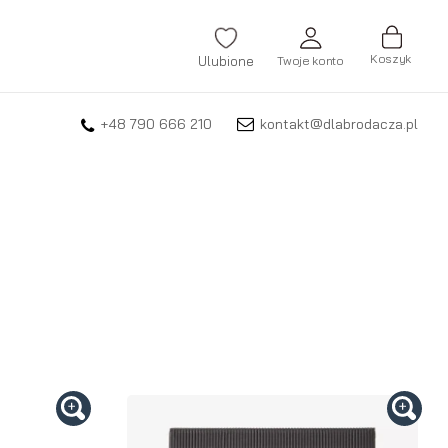
Koszyk
Ulubione
Twoje konto
+48 790 666 210
kontakt@dlabrodacza.pl
ZALOGUJ SIĘ
Nie pamiętasz hasła?
ZAREJESTRUJ SIĘ