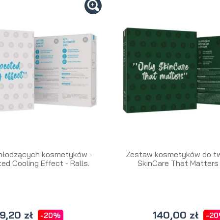
hłodzących kosmetyków -
Zestaw kosmetyków do tw
d Cooling Effect - Ralls.
SkinCare That Matters -
9,20 zł
140,00 zł
-20%
-2