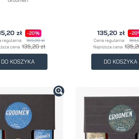
35,20 zł
135,20 zł
-20%
-2
169,00 zł
169,
 regularna:
Cena regularna:
135,20 zł
135,2
iższa cena:
Najniższa cena:
DO KOSZYKA
DO KOSZYKA