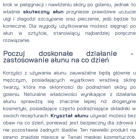
krok w pielęgnacji i nawilżeniu skóry po goleniu, jednak to
właśnie
skuteczny
ałun
przyniesie prawdziwe uczucie
ulgi i złagodzi szczypanie oraz pieczenie, jeśli będzie to
konieczne. Dla wygody użytkowania możesz sięgnąć po
ałun w sztyfcie, stanowiący najbardziej poręczne
rozwiązanie.
Poczuj doskonałe działanie -
zastosowanie ałunu na co dzień
Korzyści z używania ałunu zauważalne będą głównie u
mężczyzn, posiadających wyjątkowo wrażliwą skórę
twarzy, która ma skłonności do podrażnień skóry po
goleniu. Naturalne właściwości wynikające z działania
ałunu sprawdzą się znacznie lepiej niż drogeryjne
kosmetyki, posiadające często podrażniające składniki w
swoich recepturach.
Kryształ ałunu
używać możesz bez
obaw na co dzień, ponieważ jest bezpieczny dla zdrowia i
nie pozostawia żadnych śladów. Ten niewielki produkt na
pewno znajdzie miejsce w Twojej męskiej kosmetyczce,