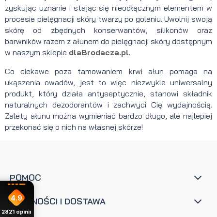
zyskując uznanie i stając się nieodłącznym elementem w
procesie pielęgnacji skóry twarzy po goleniu. Uwolnij swoją
skórę od zbędnych konserwantów, silikonów oraz
barwników razem z ałunem do pielęgnacji skóry dostępnym
w naszym sklepie
dlaBrodacza.pl
.
Co ciekawe poza tamowaniem krwi ałun pomaga na
ukąszenia owadów, jest to więc niezwykle uniwersalny
produkt, który działa antyseptycznie, stanowi składnik
naturalnych dezodorantów i zachwyci Cię wydajnością.
Zalety ałunu można wymieniać bardzo długo, ale najlepiej
przekonać się o nich na własnej skórze!
POMOC
4.9
PŁATNOŚCI I DOSTAWA
2821
opinii