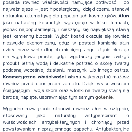
posiada również właściwości hamujące potliwość i co
najważniejsze — jest hipoalergiczny, dzięki czemu stanowi
naturalną alternatywę dla popularnych kosmetyków.
Ałun
jako naturalny kosmetyk występuje w kilku formach,
jednak najpopularniejszy i cieszący się największą sławą
jest kamienny bloczek. Wybór kostki okazuje się również
niezwykle ekonomiczny, gdyż w postaci kamienia ałun
działa przez wiele długich miesięcy. Jego użycie okazuje
się wyjątkowo proste, gdyż wystarczy jedynie zwilżyć
produkt letnią wodą i delikatnie potrzeć o skórę twarzy
poddaną wcześniej działaniu maszynki lub innego ostrza.
Kosmetyczne właściwości ałunu
wykorzystać możesz
również przed usunięciem zarostu. Dzięki właściwościom
ściągającym Twoja skóra oraz włoski na twarzy staną się
bardziej napięte, usprawniając tym samym
golenie
.
Wygodne rozwiązanie stanowi również ałun w sztyfcie,
stosowany jako naturalny antyperspirant o
właściwościach antybakteryjnych i chroniący przed
powstawaniem nieprzyjemnego zapachu. Antybakteryjne