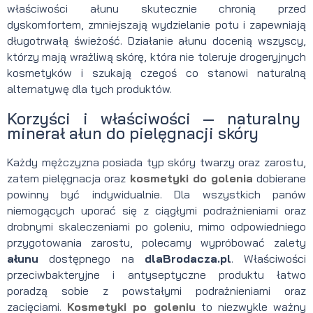
właściwości ałunu skutecznie chronią przed
dyskomfortem, zmniejszają wydzielanie potu i zapewniają
długotrwałą świeżość. Działanie ałunu docenią wszyscy,
którzy mają wrażliwą skórę, która nie toleruje drogeryjnych
kosmetyków i szukają czegoś co stanowi naturalną
alternatywę dla tych produktów.
Korzyści i właściwości — naturalny
minerał ałun do pielęgnacji skóry
Każdy mężczyzna posiada typ skóry twarzy oraz zarostu,
zatem pielęgnacja oraz
kosmetyki do golenia
dobierane
powinny być indywidualnie. Dla wszystkich panów
niemogących uporać się z ciągłymi podrażnieniami oraz
drobnymi skaleczeniami po goleniu, mimo odpowiedniego
przygotowania zarostu, polecamy wypróbować zalety
ałunu
dostępnego na
dlaBrodacza.pl
. Właściwości
przeciwbakteryjne i antyseptyczne produktu łatwo
poradzą sobie z powstałymi podrażnieniami oraz
zacięciami.
Kosmetyki po goleniu
to niezwykle ważny