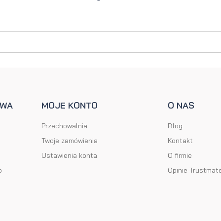
Perfumy
Krem do
Zestaw
Woda
twarzy dla
do
perfumowan
mężczyzn
tatuażu
AWA
MOJE KONTO
O NAS
Przechowalnia
Blog
Twoje zamówienia
Kontakt
Ustawienia konta
O firmie
o
Opinie Trustmat