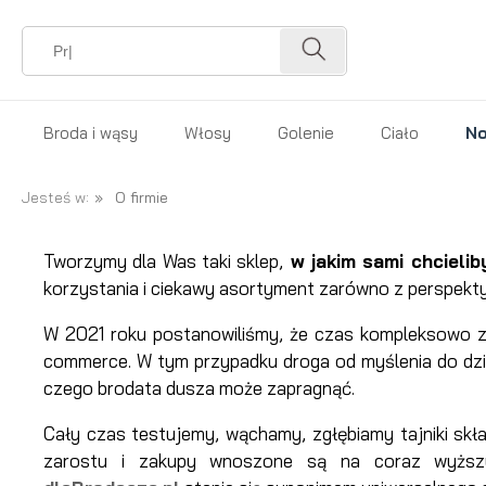
Broda i wąsy
Włosy
Golenie
Ciało
No
Prezent dla brodacza
Pomada do włosów
Kosmetyki przed golen
Zapachy 
Kartacz d
Jesteś w:
»
O firmie
Zestaw dla brodacza
Prestyler do włosów
Kosmetyki do golenia
Mydło do 
brody
Tworzymy dla Was taki sklep,
w jakim sami chcieli
Olejek do brody
Tonik do włosów
Kosmetyki po goleniu
Żel pod p
Kartacz do
korzystania i ciekawy asortyment zarówno z perspekt
brody z dzi
Balsam do brody
Spray do włosów
Maszynki do golenia
Dezodoran
W 2021 roku postanowiliśmy, że czas kompleksowo za
Kartacz do
commerce. W tym przypadku droga od myślenia do dzia
Mydło do brody
Sól morska do włosów
Brzytwy do golenia
Kosmetyk
czego brodata dusza może zapragnąć.
brody
Szampon do brody
Glinka do włosów
Akcesoria do golenia
Kosmetyki
wegański
Cały czas testujemy, wąchamy, zgłębiamy tajniki skł
Wosk do wąsów
Pasta do włosów
Krem do o
zarostu i zakupy wnoszone są na coraz wyższy 
Kartacz do