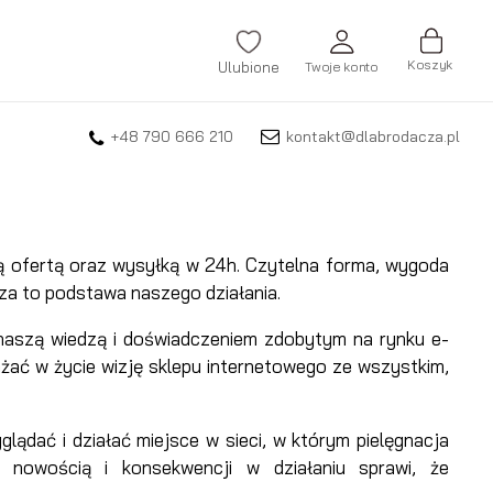
Koszyk
Ulubione
Twoje konto
+48 790 666 210
kontakt@dlabrodacza.pl
ZALOGUJ SIĘ
Nie pamiętasz hasła?
ZAREJESTRUJ SIĘ
ą ofertą oraz wysyłką w 24h. Czytelna forma, wygoda
za to podstawa naszego działania.
 naszą wiedzą i doświadczeniem zdobytym na rynku e-
żać w życie wizję sklepu internetowego ze wszystkim,
ądać i działać miejsce w sieci, w którym pielęgnacja
nowością i konsekwencji w działaniu sprawi, że