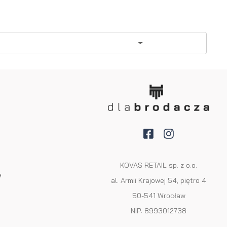
a
KOVAS RETAIL sp. z o.o.
e
al. Armii Krajowej 54, piętro 4
50-541 Wrocław
NIP: 8993012738