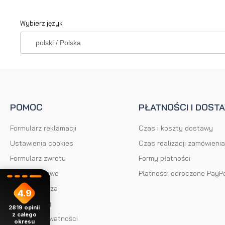
brody
do brody
Wybierz język
na
Suszarka
zimę
do brody
POMOC
PŁATNOŚCI I DOST
Formularz reklamacji
Czas i koszty dostawy
Ustawienia cookies
Czas realizacji zamówienia
Formularz zwrotu
Formy płatności
Kody rabatowe
Płatności odroczone PayP
Klub Brodacza
4.9
Mapa strony
2819
opinii
z całego
Polityka prywatności
okresu