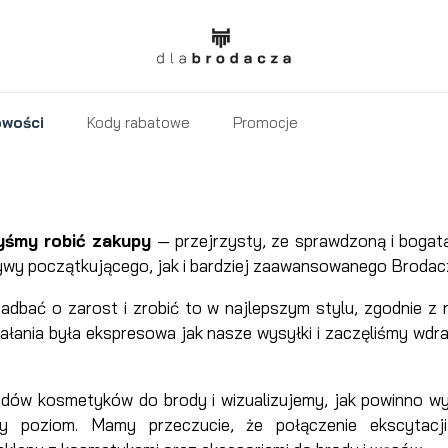
wości
Kody rabatowe
Promocje
iem
dla mężczyzn
o
Pomada
Balsam
Masło
ciała dla mężczyzn
matowa
Olejek
po
Pędzel
do
byśmy robić zakupy
— przejrzysty, ze sprawdzoną i bogat
rysznic dla mężczyzn
Pomada
do
goleniu
do
tatuażu
ywy początkującego, jak i bardziej zaawansowanego Brodac
ka
t i antyperspirant dla mężczyzn
wodna
golenia
Krem
Brzytwa
golenia
Mydło
dbać o zarost i zrobić to w najlepszym stylu, zgodnie z
łania była ekspresowa jak nasze wysyłki i zaczęliśmy wdra
i do twarzy dla mężczyzn
Pomada
Grzebień
Krem
Krem
po
klasyczna
Żyletki
do
 do pielęgnacji tatuażu
woskowa
do
przed
do
goleniu
Maszynki
Brzytwa
Miska do
tatuażu
adów kosmetyków do brody i wizualizujemy, jak powinno wygl
palania z filtrem SPF
Pomada
Matowa
włosów
goleniem
golenia
Woda
do
na żyletki
golenia
Balsam
poziom. Mamy przeczucie, że połączenie ekscytacji 