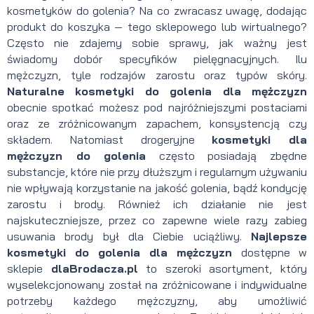
kosmetyków do golenia? Na co zwracasz uwagę, dodając
produkt do koszyka — tego sklepowego lub wirtualnego?
Często nie zdajemy sobie sprawy, jak ważny jest
świadomy dobór specyfików pielęgnacyjnych. Ilu
mężczyzn, tyle rodzajów zarostu oraz typów skóry.
Naturalne kosmetyki do golenia dla mężczyzn
obecnie spotkać możesz pod najróżniejszymi postaciami
oraz ze zróżnicowanym zapachem, konsystencją czy
składem. Natomiast drogeryjne
kosmetyki dla
mężczyzn do golenia
często posiadają zbędne
substancje, które nie przy dłuższym i regularnym używaniu
nie wpływają korzystanie na jakość golenia, bądź kondycję
zarostu i brody. Również ich działanie nie jest
najskuteczniejsze, przez co zapewne wiele razy zabieg
usuwania brody był dla Ciebie uciążliwy.
Najlepsze
kosmetyki do golenia dla mężczyzn
dostępne w
sklepie
dlaBrodacza.pl
to szeroki asortyment, który
wyselekcjonowany został na zróżnicowane i indywidualne
potrzeby każdego mężczyzny, aby umożliwić