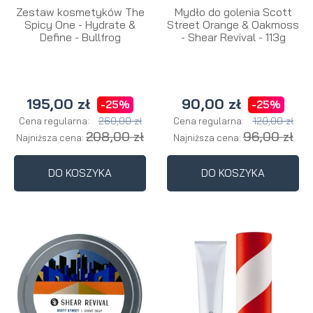
Zestaw kosmetyków The
Mydło do golenia Scott
Spicy One - Hydrate &
Street Orange & Oakmoss
Define - Bullfrog
- Shear Revival - 113g
195,00 zł
90,00 zł
-25%
-25%
260,00 zł
120,00 zł
Cena regularna:
Cena regularna:
208,00 zł
96,00 zł
Najniższa cena:
Najniższa cena:
DO KOSZYKA
DO KOSZYKA