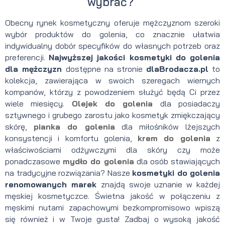
wybrać?
Obecny rynek kosmetyczny oferuje mężczyznom szeroki
wybór produktów do golenia, co znacznie ułatwia
indywidualny dobór specyfików do własnych potrzeb oraz
preferencji.
Najwyższej jakości kosmetyki do golenia
dla mężczyzn
dostępne na stronie
dlaBrodacza.pl
to
kolekcja, zawierająca w swoich szeregach wiernych
kompanów, którzy z powodzeniem służyć będą Ci przez
wiele miesięcy.
Olejek do golenia
dla posiadaczy
sztywnego i grubego zarostu jako kosmetyk zmiękczający
skórę,
pianka do golenia
dla miłośników lżejszych
konsystencji i komfortu golenia,
krem do golenia
z
właściwościami odżywczymi dla skóry czy może
ponadczasowe
mydło do golenia
dla osób stawiających
na tradycyjne rozwiązania? Nasze
kosmetyki do golenia
renomowanych marek
znajdą swoje uznanie w każdej
męskiej kosmetyczce. Świetna jakość w połączeniu z
męskimi nutami zapachowymi bezkompromisowo wpiszą
się również i w Twoje gusta! Zadbaj o wysoką jakość