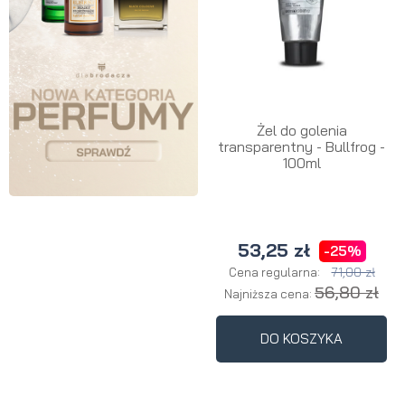
Żel do golenia
transparentny - Bullfrog -
100ml
53,25 zł
-25%
71,00 zł
Cena regularna:
56,80 zł
Najniższa cena:
DO KOSZYKA