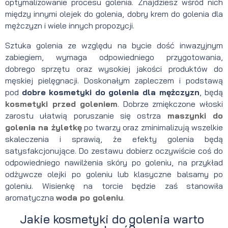
optymalizowanie procesu golenia. Znajdziesz wśród nich
między innymi olejek do golenia, dobry krem do golenia dla
mężczyzn i wiele innych propozycji.
Sztuka golenia ze względu na bycie dość inwazyjnym
zabiegiem, wymaga odpowiedniego przygotowania,
dobrego sprzętu oraz wysokiej jakości produktów do
męskiej pielęgnacji. Doskonałym zapleczem i podstawą
pod
dobre
kosmetyki do golenia dla mężczyzn
, będą
kosmetyki przed goleniem
. Dobrze zmiękczone włoski
zarostu ułatwią poruszanie się ostrza
maszynki do
golenia na żyletkę
po twarzy oraz zminimalizują wszelkie
skaleczenia i sprawią, że efekty golenia będą
satysfakcjonujące. Do zestawu dobierz oczywiście coś do
odpowiedniego nawilżenia skóry po goleniu, na przykład
odżywcze olejki po goleniu lub klasyczne balsamy po
goleniu. Wisienkę na torcie będzie zaś stanowiła
aromatyczna
woda po goleniu
.
Jakie kosmetyki do golenia warto