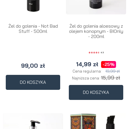
Żel do golenia - Not Bad
Żel do golenia aloesowy z
Stuff - 500ml
olejem konopnym - BIOnly
- 200ml
4.5
14,99 zł
-25%
99,00 zł
19,99 zł
Cena regularna:
15,99 zł
Najniższa cena:
DO KOSZYKA
DO KOSZYKA