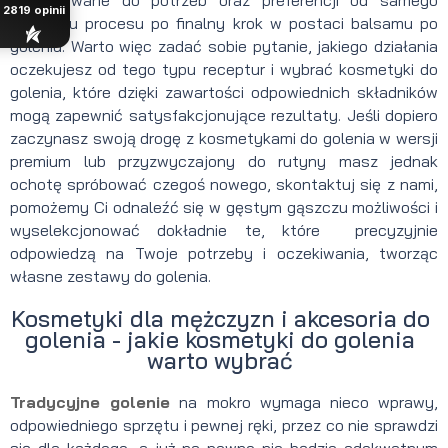
2819
opinii
początku procesu po finalny krok w postaci balsamu po
goleniu. Warto więc zadać sobie pytanie, jakiego działania
oczekujesz od tego typu receptur i wybrać kosmetyki do
golenia, które dzięki zawartości odpowiednich składników
mogą zapewnić satysfakcjonujące rezultaty. Jeśli dopiero
zaczynasz swoją drogę z kosmetykami do golenia w wersji
premium lub przyzwyczajony do rutyny masz jednak
ochotę spróbować czegoś nowego, skontaktuj się z nami,
pomożemy Ci odnaleźć się w gęstym gąszczu możliwości i
wyselekcjonować dokładnie te, które precyzyjnie
odpowiedzą na Twoje potrzeby i oczekiwania, tworząc
własne zestawy do golenia.
Kosmetyki dla mężczyzn i akcesoria do
golenia - jakie kosmetyki do golenia
warto wybrać
Tradycyjne golenie
na mokro wymaga nieco wprawy,
odpowiedniego sprzętu i pewnej ręki, przez co nie sprawdzi
się dla każdego, a już na pewno nie będzie adekwatnym