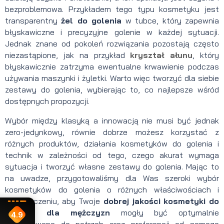
bezproblemowa. Przykładem tego typu kosmetyku jest
transparentny
żel do golenia
w tubce, który zapewnia
błyskawiczne i precyzyjne golenie w każdej sytuacji.
Jednak znane od pokoleń rozwiązania pozostają często
niezastąpione, jak na przykład
kryształ ałunu
, który
błyskawicznie zatrzyma ewentualne krwawienie podczas
używania maszynki i żyletki. Warto więc tworzyć dla siebie
zestawy do golenia, wybierając to, co najlepsze wśród
dostępnych propozycji.
Wybór między klasyką a innowacją nie musi być jednak
zero-jedynkowy, równie dobrze możesz korzystać z
różnych produktów, działania kosmetyków do golenia i
technik w zależności od tego, czego akurat wymaga
sytuacja i tworzyć własne zestawy do golenia. Mając to
na uwadze, przygotowaliśmy dla Was szeroki wybór
kosmetyków do golenia o różnych właściwościach i
przeznaczeniu, aby Twoje
dobrej jakości
kosmetyki do
golenia dla mężczyzn
mogły być optymalnie
4.9
dostosowane do potrzeb oraz preferencji od samego