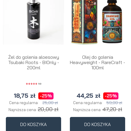
Żel do golenia aloesowy
Olej do golenia
Tsubaki Roots - BIOnly -
Heavyweight - RareCraft -
200ml
100ml
5.0
18,75 zł
44,25 zł
-25%
-25%
25,00 zł
59,00 zł
Cena regularna:
Cena regularna:
20,00 zł
47,20 zł
Najniższa cena:
Najniższa cena:
DO KOSZYKA
DO KOSZYKA