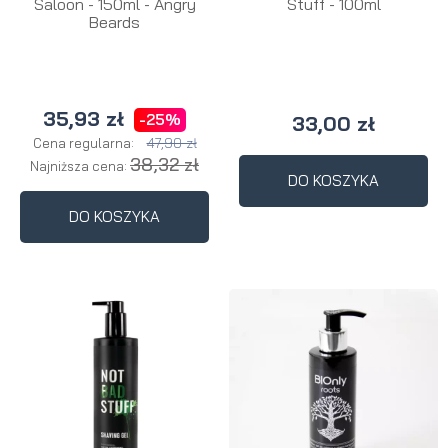
Saloon - 150ml - Angry
Stuff - 100ml
Beards
35,93 zł
-25%
33,00 zł
47,90 zł
Cena regularna:
38,32 zł
Najniższa cena:
DO KOSZYKA
DO KOSZYKA