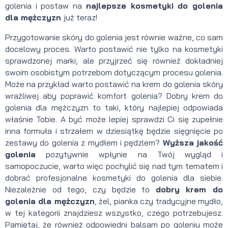
golenia i postaw na
najlepsze kosmetyki do golenia
dla mężczyzn
już teraz!
Przygotowanie skóry do golenia jest równie ważne, co sam
docelowy proces. Warto postawić nie tylko na kosmetyki
sprawdzonej marki, ale przyjrzeć się również dokładniej
swoim osobistym potrzebom dotyczącym procesu golenia.
Może na przykład warto postawić na krem do golenia skóry
wrażliwej aby poprawić komfort golenia? Dobry krem do
golenia dla mężczyzn to taki, który najlepiej odpowiada
właśnie Tobie. A być może lepiej sprawdzi Ci się zupełnie
inna formuła i strzałem w dziesiątkę będzie sięgnięcie po
zestawy do golenia z mydłem i pędzlem?
Wyższa jakość
golenia
pozytywnie wpłynie na Twój wygląd i
samopoczucie, warto więc pochylić się nad tym tematem i
dobrać profesjonalne kosmetyki do golenia dla siebie.
Niezależnie od tego, czy będzie to
dobry krem do
golenia dla mężczyzn
, żel, pianka czy tradycyjne mydło,
w tej kategorii znajdziesz wszystko, czego potrzebujesz.
Pamiętaj, że również odpowiedni balsam po goleniu może