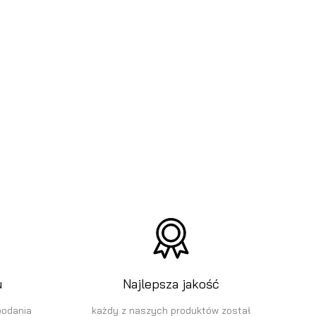
u
Najlepsza jakość
podania
każdy z naszych produktów został