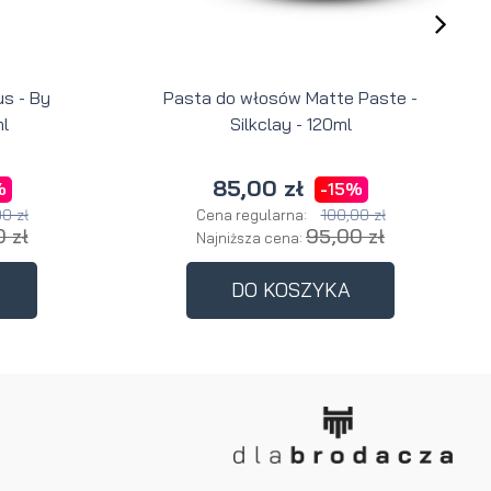
s - By
Pasta do włosów Matte Paste -
l
Silkclay - 120ml
85,00 zł
%
-15%
0 zł
100,00 zł
Cena regularna:
 zł
95,00 zł
Najniższa cena:
DO KOSZYKA