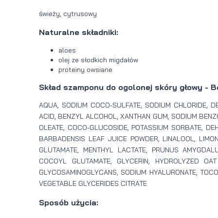
świeży, cytrusowy
Naturalne składniki:
aloes
olej ze słodkich migdałów
proteiny owsiane
Skład szamponu do ogolonej skóry głowy - B
AQUA, SODIUM COCO-SULFATE, SODIUM CHLORIDE, DE
ACID, BENZYL ALCOHOL, XANTHAN GUM, SODIUM BENZ
OLEATE, COCO-GLUCOSIDE, POTASSIUM SORBATE, DE
BARBADENSIS LEAF JUICE POWDER, LINALOOL, LIMO
GLUTAMATE, MENTHYL LACTATE, PRUNUS AMYGDALU
COCOYL GLUTAMATE, GLYCERIN, HYDROLYZED OAT 
GLYCOSAMINOGLYCANS, SODIUM HYALURONATE, TOC
VEGETABLE GLYCERIDES CITRATE
Sposób użycia: