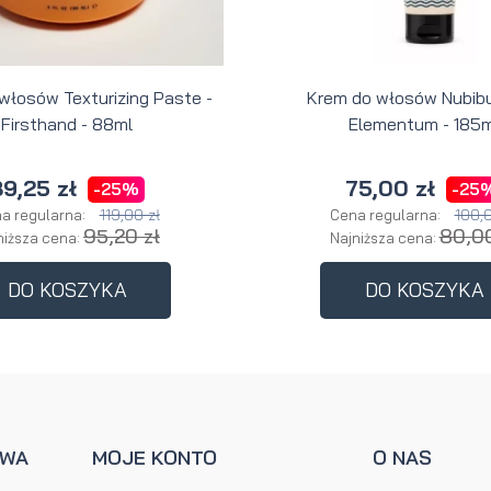
 włosów Texturizing Paste -
Krem do włosów Nubibu
Firsthand - 88ml
Elementum - 185m
9,25 zł
75,00 zł
-25%
-25
119,00 zł
100,0
a regularna:
Cena regularna:
95,20 zł
80,00
niższa cena:
Najniższa cena:
DO KOSZYKA
DO KOSZYKA
AWA
MOJE KONTO
O NAS