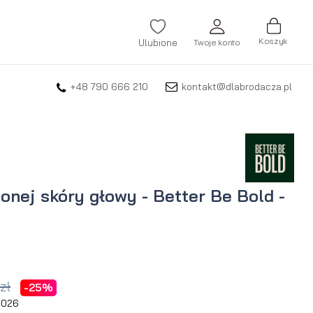
Koszyk
Ulubione
Twoje konto
+48 790 666 210
kontakt@dlabrodacza.pl
ZALOGUJ SIĘ
Nie pamiętasz hasła?
ZAREJESTRUJ SIĘ
nej skóry głowy - Better Be Bold -
zł
-25%
 2026