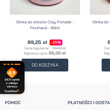
Glinka do włosów Clay Pomade -
Glinka do
Firsthand - 88ml
89,25 zł
8
-25%
119,00 zł
Cena regularna:
Cen
95,20 zł
Najniższa cena:
Naj
DO KOSZYKA
4.9
2821
opinii
z całego
okresu
POMOC
PŁATNOŚCI I DOST