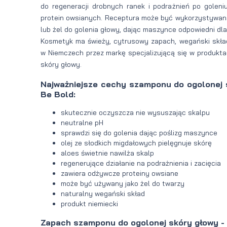
do regeneracji drobnych ranek i podrażnień po gole
protein owsianych. Receptura może być wykorzystywana
lub żel do golenia głowy, dając maszynce odpowiedni dla 
Kosmetyk ma świeży, cytrusowy zapach, wegański skła
w Niemczech przez markę specjalizującą się w produktac
skóry głowy.
Najważniejsze cechy szamponu do ogolonej 
Be Bold:
skutecznie oczyszcza nie wysuszając skalpu
neutralne pH
sprawdzi się do golenia dając poślizg maszynce
olej ze słodkich migdałowych pielęgnuje skórę
aloes świetnie nawilża skalp
regenerujące działanie na podrażnienia i zacięcia
zawiera odżywcze proteiny owsiane
może być używany jako żel do twarzy
naturalny wegański skład
produkt niemiecki
Zapach szamponu do ogolonej skóry głowy - 