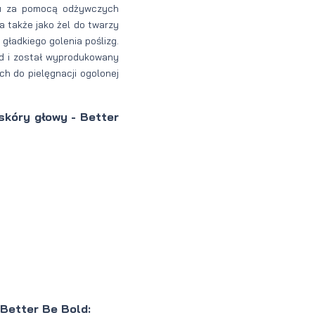
niu za pomocą odżywczych
 także jako żel do twarzy
gładkiego golenia poślizg.
d i został wyprodukowany
h do pielęgnacji ogolonej
skóry głowy - Better
Better Be Bold: