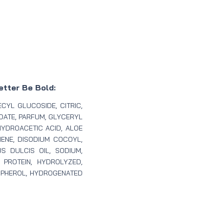
etter Be Bold:
CYL GLUCOSIDE, CITRIC,
OATE, PARFUM, GLYCERYL
HYDROACETIC ACID, ALOE
NENE, DISODIUM COCOYL,
S DULCIS OIL, SODIUM,
PROTEIN, HYDROLYZED,
OPHEROL, HYDROGENATED