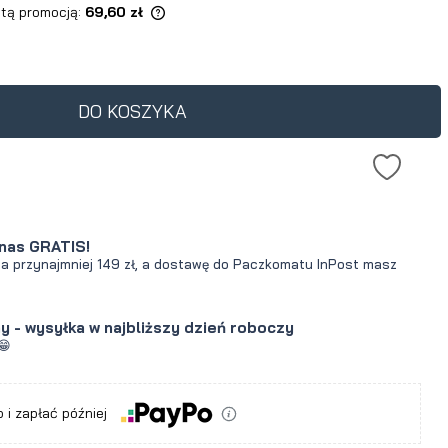
 tą promocją:
69,60 zł
ukt jest sprzedawany
0 dni, wyświetlana jest
cena od momentu, kiedy
DO KOSZYKA
awił się w sprzedaży.
nas GRATIS!
za przynajmniej 149 zł, a dostawę do Paczkomatu InPost masz
y - wysyłka w najbliższy dzień roboczy
😁
a
 i zapłać później