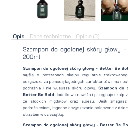
brody
do brody
na
Suszarka
zimę
do brody
Opis
Dane techniczne
Opinie
(3)
Szampon do ogolonej skóry głowy - 
200ml
Szampon do ogolonej skóry głowy - Better Be Bo
myślą o potrzebach skalpu regularnie traktowane
oczyszcza za pomocą łagodnych surfaktantów i ma neutr
podrażnia i nie wysusza skóry głowy.
Szampon do o
Better Be Bold
dodatkowo nawilża i pielęgnuje skalp z
ze słodkich migdałów oraz aloesu. Jeśli zmagasz
podrażnieniami, łagodne oczyszczanie połączone z dział
strzałem w dziesiątkę.
Szampon do ogolonej skóry głowy - Better Be Bo