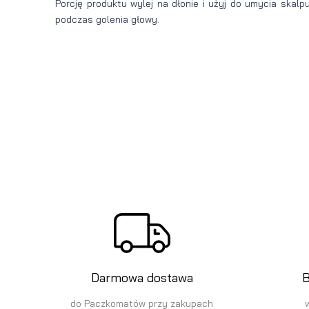
Porcję produktu wylej na dłonie i użyj do umycia skalp
podczas golenia głowy.
Darmowa dostawa
B
do Paczkomatów przy zakupach