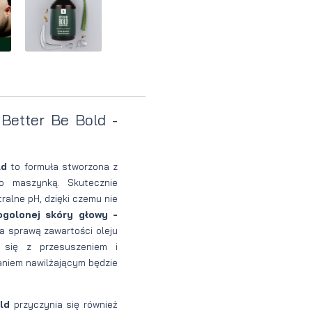
Perfumy
Krem do
Zestaw
Woda
twarzy dla
do
perfumowan
mężczyzn
tatuażu
Better Be Bold -
ld
to formuła stworzona z
go maszynką. Skutecznie
alne pH, dzięki czemu nie
golonej skóry głowy -
a sprawą zawartości oleju
 się z przesuszeniem i
aniem nawilżającym będzie
ld
przyczynia się również