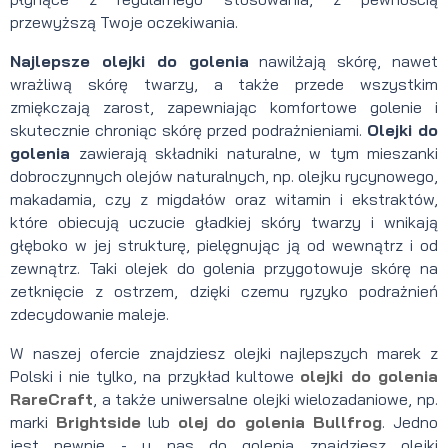
przewyższą Twoje oczekiwania.
Najlepsze olejki do golenia
nawilżają skórę, nawet
wrażliwą skórę twarzy, a także przede wszystkim
zmiękczają zarost, zapewniając komfortowe golenie i
skutecznie chroniąc skórę przed podrażnieniami.
Olejki do
golenia
zawierają składniki naturalne, w tym mieszanki
dobroczynnych olejów naturalnych, np. olejku rycynowego,
makadamia, czy z migdałów oraz witamin i ekstraktów,
które obiecują uczucie gładkiej skóry twarzy i wnikają
głęboko w jej strukturę, pielęgnując ją od wewnątrz i od
zewnątrz. Taki olejek do golenia przygotowuje skórę na
zetknięcie z ostrzem, dzięki czemu ryzyko podrażnień
zdecydowanie maleje.
W naszej ofercie znajdziesz olejki najlepszych marek z
Polski i nie tylko, na przykład kultowe
olejki do golenia
RareCraft
, a także uniwersalne olejki wielozadaniowe, np.
marki
Brightside
lub
olej do golenia Bullfrog
. Jedno
jest pewnie - u nas do golenia znajdziesz olejki