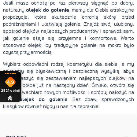
Jeśli masz ochotę po raz pierwszy sięgnąć po dobry,
naturalny
olejek do golenia
, mamy dla Ciebie atrakcyjne
propozycje, które skutecznie chronią skórę przed
podrażnieniami i ułatwiają golenie. Znajdź swój ulubiony,
spośród olejków najlepszych producentów i sprawdź sam,
jak golenie staje się przyjemne i komfortowe. Warto
stosować olejek, by tradycyjne golenie na mokro było
czystą przyjemnością.
Wybierz odpowiedni rodzaj kosmetyku dla siebie, a my
zajmiemy się błyskawiczną i bezpieczną wysyłką, abyś
mógł cieszyć się zestawieniem najlepszych olejków na
4.9
własnej półce już na następny dzień. Śmiało, otwórz się
2821
opinii
więc na wachlarz nowych możliwości i spróbuj nałożyć na
skórę
olejek do golenia
. Bez obaw, sprawdzonych
klasyków również nigdy u nas nie zabraknie!