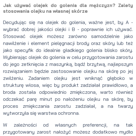
Jak używać olejek do golenia dla mężczyzn? Zalety
stosowania olejku na własnej skórze
Decydując się na olejek do golenia, ważne jest, by A -
wybrać dobrej jakości olejki i B - poprawnie ich używać.
Stosować olejek możesz zarówno samodzielnie jako
nawilżenie i element pielęgnacji brody oraz skóry lub też
jako specyfik do idealnie gładkiego golenia blisko skóry.
Wybierając olejek do golenia w celu przygotowania zarostu
do jego zetknięcia z maszynką, bądź brzytwą, najlepszym
rozwiązaniem będzie zastosowanie olejku na skórę po jej
zwilżeniu. Zadaniem olejku jest wniknąć głęboko w
strukturę włosa, więc by produkt zadziałał prawidłowo, a
broda została odpowiednio zmiękczona, warto również
odczekać parę minut po nałożeniu olejku na skórę, by
proces zmiękczania zarostu zadziałał, a na twarzy
wytworzyła się warstwa ochronna.
W zależności od własnych preferencji, na tak
przygotowany zarost nałożyć możesz dodatkowo mydło