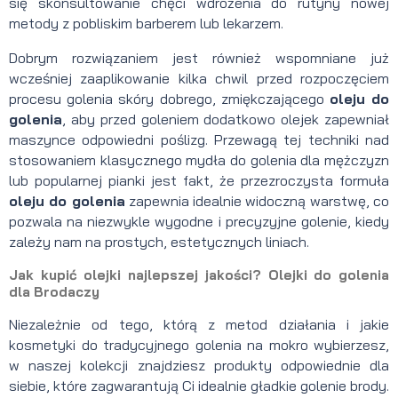
się skonsultowanie chęci wdrożenia do rutyny nowej
metody z pobliskim barberem lub lekarzem.
Dobrym rozwiązaniem jest również wspomniane już
wcześniej zaaplikowanie kilka chwil przed rozpoczęciem
procesu golenia skóry dobrego, zmiękczającego
oleju do
golenia
, aby przed goleniem dodatkowo olejek zapewniał
maszynce odpowiedni poślizg. Przewagą tej techniki nad
stosowaniem klasycznego mydła do golenia dla mężczyzn
lub popularnej pianki jest fakt, że przezroczysta formuła
oleju do golenia
zapewnia idealnie widoczną warstwę, co
pozwala na niezwykle wygodne i precyzyjne golenie, kiedy
zależy nam na prostych, estetycznych liniach.
Jak kupić olejki najlepszej jakości? Olejki do golenia
dla Brodaczy
Niezależnie od tego, którą z metod działania i jakie
kosmetyki do tradycyjnego golenia na mokro wybierzesz,
w naszej kolekcji znajdziesz produkty odpowiednie dla
siebie, które zagwarantują Ci idealnie gładkie golenie brody.