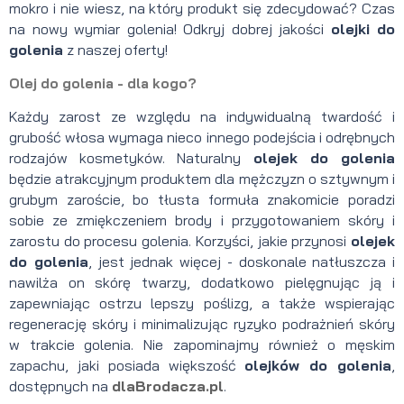
mokro i nie wiesz, na który produkt się zdecydować? Czas
na nowy wymiar golenia! Odkryj dobrej jakości
olejki do
golenia
z naszej oferty!
Olej do golenia - dla kogo?
Każdy zarost ze względu na indywidualną twardość i
grubość włosa wymaga nieco innego podejścia i odrębnych
rodzajów kosmetyków. Naturalny
olejek do golenia
będzie atrakcyjnym produktem dla mężczyzn o sztywnym i
grubym zaroście, bo tłusta formuła znakomicie poradzi
sobie ze zmiękczeniem brody i przygotowaniem skóry i
zarostu do procesu golenia. Korzyści, jakie przynosi
olejek
do golenia
, jest jednak więcej - doskonale natłuszcza i
nawilża on skórę twarzy, dodatkowo pielęgnując ją i
zapewniając ostrzu lepszy poślizg, a także wspierając
regenerację skóry i minimalizując ryzyko podrażnień skóry
w trakcie golenia. Nie zapominajmy również o męskim
zapachu, jaki posiada większość
olejków do golenia
,
dostępnych na
dlaBrodacza.pl
.