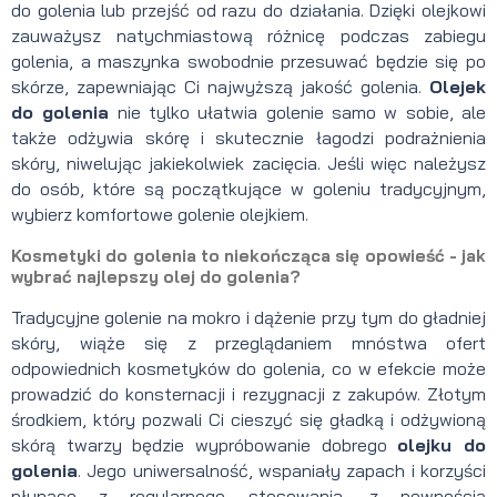
do golenia lub przejść od razu do działania. Dzięki olejkowi
zauważysz natychmiastową różnicę podczas zabiegu
golenia, a maszynka swobodnie przesuwać będzie się po
skórze, zapewniając Ci najwyższą jakość golenia.
Olejek
do golenia
nie tylko ułatwia golenie samo w sobie, ale
także odżywia skórę i skutecznie łagodzi podrażnienia
skóry, niwelując jakiekolwiek zacięcia. Jeśli więc należysz
do osób, które są początkujące w goleniu tradycyjnym,
wybierz komfortowe golenie olejkiem.
Kosmetyki do golenia to niekończąca się opowieść - jak
wybrać najlepszy olej do golenia?
Tradycyjne golenie na mokro i dążenie przy tym do gładniej
skóry, wiąże się z przeglądaniem mnóstwa ofert
odpowiednich kosmetyków do golenia, co w efekcie może
prowadzić do konsternacji i rezygnacji z zakupów. Złotym
środkiem, który pozwali Ci cieszyć się gładką i odżywioną
skórą twarzy będzie wypróbowanie dobrego
olejku do
golenia
. Jego uniwersalność, wspaniały zapach i korzyści
płynące z regularnego stosowania, z pewnością