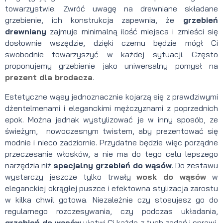
towarzystwie. Zwróć uwagę na drewniane składane
grzebienie, ich konstrukcja zapewnia, że
grzebień
drewniany
zajmuje minimalną ilość miejsca i zmieści się
dosłownie wszędzie, dzięki czemu będzie mógł Ci
swobodnie towarzyszyć w każdej sytuacji. Często
proponujemy grzebienie jako uniwersalny pomysł na
prezent dla brodacza
.
Estetyczne wąsy jednoznacznie kojarzą się z prawdziwymi
dżentelmenami i eleganckimi mężczyznami z poprzednich
epok. Można jednak wystylizować je w inny sposób, ze
świeżym, nowoczesnym twistem, aby prezentować się
modnie i nieco zadziornie. Przydatne będzie więc porządne
przeczesanie włosków, a nie ma do tego celu lepszego
narzędzia niż
specjalny grzebień do wąsów
. Do zestawu
wystarczy jeszcze tylko trwały
wosk do wąsów
w
eleganckiej okrągłej puszce i efektowna stylizacja zarostu
w kilka chwil gotowa. Niezależnie czy stosujesz go do
regularnego rozczesywania, czy podczas układania,
grzebień do wąsów
ułatwi Ci każde z tych zadań i sprawi,