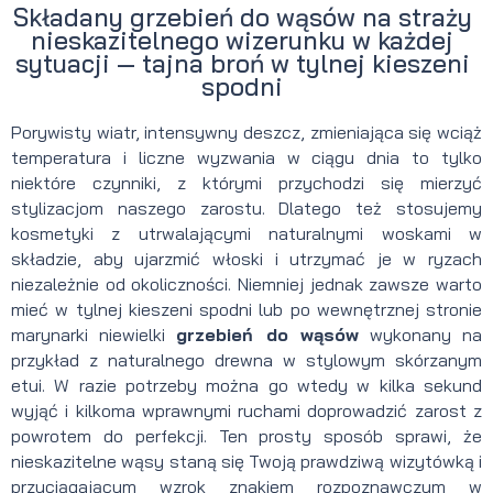
Składany grzebień do wąsów na straży
nieskazitelnego wizerunku w każdej
sytuacji — tajna broń w tylnej kieszeni
spodni
Porywisty wiatr, intensywny deszcz, zmieniająca się wciąż
temperatura i liczne wyzwania w ciągu dnia to tylko
niektóre czynniki, z którymi przychodzi się mierzyć
stylizacjom naszego zarostu. Dlatego też stosujemy
kosmetyki z utrwalającymi naturalnymi woskami w
składzie, aby ujarzmić włoski i utrzymać je w ryzach
niezależnie od okoliczności. Niemniej jednak zawsze warto
mieć w tylnej kieszeni spodni lub po wewnętrznej stronie
marynarki niewielki
grzebień do wąsów
wykonany na
przykład z naturalnego drewna w stylowym skórzanym
etui. W razie potrzeby można go wtedy w kilka sekund
wyjąć i kilkoma wprawnymi ruchami doprowadzić zarost z
powrotem do perfekcji. Ten prosty sposób sprawi, że
nieskazitelne wąsy staną się Twoją prawdziwą wizytówką i
przyciągającym wzrok znakiem rozpoznawczym w