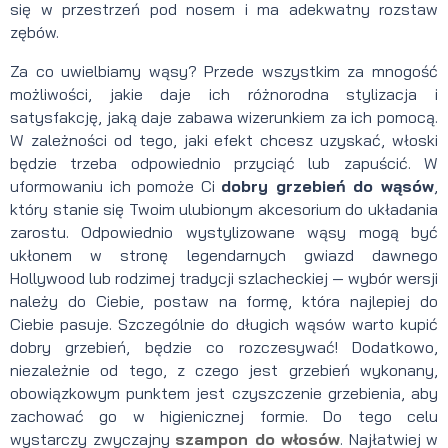
się w przestrzeń pod nosem i ma adekwatny rozstaw
zębów.
Za co uwielbiamy wąsy? Przede wszystkim za mnogość
możliwości, jakie daje ich różnorodna stylizacja i
satysfakcję, jaką daje zabawa wizerunkiem za ich pomocą.
W zależności od tego, jaki efekt chcesz uzyskać, włoski
będzie trzeba odpowiednio przyciąć lub zapuścić. W
uformowaniu ich pomoże Ci
dobry grzebień do wąsów
,
który stanie się Twoim ulubionym akcesorium do układania
zarostu. Odpowiednio wystylizowane wąsy mogą być
ukłonem w stronę legendarnych gwiazd dawnego
Hollywood lub rodzimej tradycji szlacheckiej — wybór wersji
należy do Ciebie, postaw na formę, która najlepiej do
Ciebie pasuje. Szczególnie do długich wąsów warto kupić
dobry grzebień, będzie co rozczesywać! Dodatkowo,
niezależnie od tego, z czego jest grzebień wykonany,
obowiązkowym punktem jest czyszczenie grzebienia, aby
zachować go w higienicznej formie. Do tego celu
wystarczy zwyczajny
szampon do włosów
. Najłatwiej w