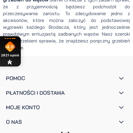
że z przyjemnością będziesz podchodził do
przeczesywania zarostu. To zdecydowanie jedno z
akcesoriów, które można zaliczyć do podstawowej
wyprawki każdego Brodacza, który jest jednocześnie
prawdziwym entuzjastą zadbanych wąsów. Nasz szeroki
wybór grzebieni sprawia, że znajdziesz poręczny grzebień
4.9
dla siebie.
2821
opinii
POMOC
PŁATNOŚCI I DOSTAWA
MOJE KONTO
O NAS