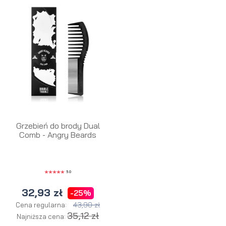
Grzebień do brody Dual
Comb - Angry Beards
5.0
32,93 zł
-25%
43,90 zł
Cena regularna:
35,12 zł
Najniższa cena: