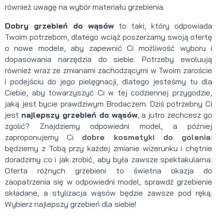
również uwagę na wybór materiału grzebienia.
Dobry grzebień do wąsów
to taki, który odpowiada
Twoim potrzebom, dlatego wciąż poszerzamy swoją ofertę
o nowe modele, aby zapewnić Ci możliwość wyboru i
dopasowania narzędzia do siebie. Potrzeby ewoluują
również wraz ze zmianami zachodzącymi w Twoim zaroście
i podejściu do jego pielęgnacji, dlatego jesteśmy tu dla
Ciebie, aby towarzyszyć Ci w tej codziennej przygodzie,
jaką jest bycie prawdziwym Brodaczem. Dziś potrzebny Ci
jest
najlepszy grzebień do wąsów
, a jutro zechcesz go
zgolić? Znajdziemy odpowiedni model, a później
zaproponujemy Ci
dobre kosmetyki do golenia
:
będziemy z Tobą przy każdej zmianie wizerunku i chętnie
doradzimy co i jak zrobić, aby była zawsze spektakularna.
Oferta różnych grzebieni to świetna okazja do
zaopatrzenia się w odpowiedni model, sprawdź grzebienie
składane, a stylizacja wąsów będzie zawsze pod ręką.
Wybierz najlepszy grzebień dla siebie!