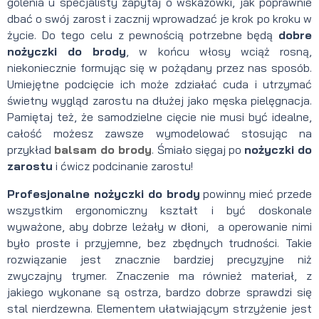
golenia u specjalisty zapytaj o wskazówki, jak poprawnie
dbać o swój zarost i zacznij wprowadzać je krok po kroku w
życie. Do tego celu z pewnością potrzebne będą
dobre
nożyczki do brody
, w końcu włosy wciąż rosną,
niekoniecznie formując się w pożądany przez nas sposób.
Umiejętne podcięcie ich może zdziałać cuda i utrzymać
świetny wygląd zarostu na dłużej jako męska pielęgnacja.
Pamiętaj też, że samodzielne cięcie nie musi być idealne,
całość możesz zawsze wymodelować stosując na
przykład
balsam do brody
. Śmiało sięgaj po
nożyczki do
zarostu
i ćwicz podcinanie zarostu!
Profesjonalne nożyczki do brody
powinny mieć przede
wszystkim ergonomiczny kształt i być doskonale
wyważone, aby dobrze leżały w dłoni, a operowanie nimi
było proste i przyjemne, bez zbędnych trudności. Takie
rozwiązanie jest znacznie bardziej precyzyjne niż
zwyczajny trymer. Znaczenie ma również materiał, z
jakiego wykonane są ostrza, bardzo dobrze sprawdzi się
stal nierdzewna. Elementem ułatwiającym strzyżenie jest