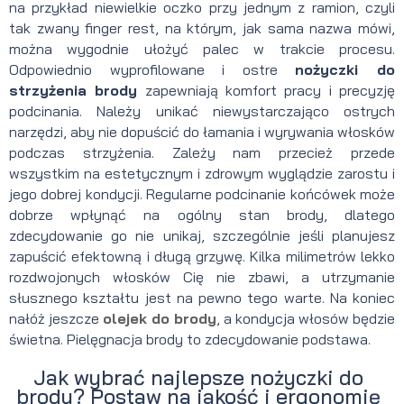
na przykład niewielkie oczko przy jednym z ramion, czyli
tak zwany finger rest, na którym, jak sama nazwa mówi,
można wygodnie ułożyć palec w trakcie procesu.
Odpowiednio wyprofilowane i ostre
nożyczki do
strzyżenia brody
zapewniają komfort pracy i precyzję
podcinania. Należy unikać niewystarczająco ostrych
narzędzi, aby nie dopuścić do łamania i wyrywania włosków
podczas strzyżenia. Zależy nam przecież przede
wszystkim na estetycznym i zdrowym wyglądzie zarostu i
jego dobrej kondycji. Regularne podcinanie końcówek może
dobrze wpłynąć na ogólny stan brody, dlatego
zdecydowanie go nie unikaj, szczególnie jeśli planujesz
zapuścić efektowną i długą grzywę. Kilka milimetrów lekko
rozdwojonych włosków Cię nie zbawi, a utrzymanie
słusznego kształtu jest na pewno tego warte. Na koniec
nałóż jeszcze
olejek do brody
, a kondycja włosów będzie
świetna. Pielęgnacja brody to zdecydowanie podstawa.
Jak wybrać najlepsze nożyczki do
brody? Postaw na jakość i ergonomię