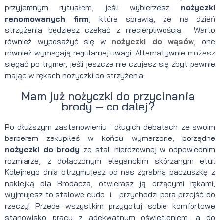
przyjemnym rytuałem, jeśli wybierzesz
nożyczki
renomowanych firm
, które sprawią, że na dzień
strzyżenia będziesz czekać z niecierpliwością. Warto
również wyposażyć się w
nożyczki do wąsów
, one
również wymagają regularnej uwagi. Alternatywnie możesz
sięgać po trymer, jeśli jeszcze nie czujesz się zbyt pewnie
mając w rękach nożyczki do strzyżenia.
Mam już nożyczki do przycinania
brody — co dalej?
Po dłuższym zastanowieniu i długich debatach ze swoim
barberem zakupiłeś w końcu wymarzone, porządne
nożyczki do brody
ze stali nierdzewnej w odpowiednim
rozmiarze, z dołączonym eleganckim skórzanym etui.
Kolejnego dnia otrzymujesz od nas zgrabną paczuszkę z
naklejką dla Brodacza, otwierasz ją drżącymi rękami,
wyjmujesz to stalowe cudo i… przychodzi pora przejść do
rzeczy! Przede wszystkim przygotuj sobie komfortowe
stanowisko pracy z adekwatnym oświetleniem, a do