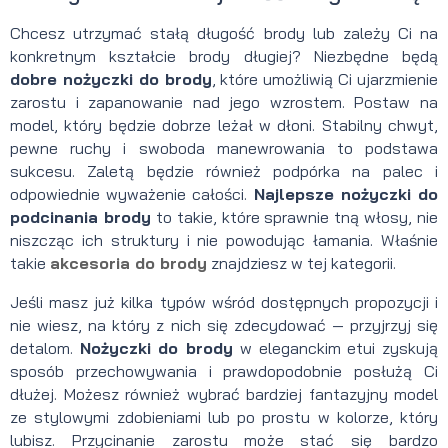
Chcesz utrzymać stałą długość brody lub zależy Ci na
konkretnym kształcie brody długiej? Niezbędne będą
dobre nożyczki do brody
, które umożliwią Ci ujarzmienie
zarostu i zapanowanie nad jego wzrostem. Postaw na
model, który będzie dobrze leżał w dłoni. Stabilny chwyt,
pewne ruchy i swoboda manewrowania to podstawa
sukcesu. Zaletą będzie również podpórka na palec i
odpowiednie wyważenie całości.
Najlepsze nożyczki do
podcinania brody
to takie, które sprawnie tną włosy, nie
niszcząc ich struktury i nie powodując łamania. Właśnie
takie
akcesoria do brody
znajdziesz w tej kategorii.
Jeśli masz już kilka typów wśród dostępnych propozycji i
nie wiesz, na który z nich się zdecydować — przyjrzyj się
detalom.
Nożyczki do brody
w eleganckim etui zyskują
sposób przechowywania i prawdopodobnie posłużą Ci
dłużej. Możesz również wybrać bardziej fantazyjny model
ze stylowymi zdobieniami lub po prostu w kolorze, który
lubisz. Przycinanie zarostu może stać się bardzo