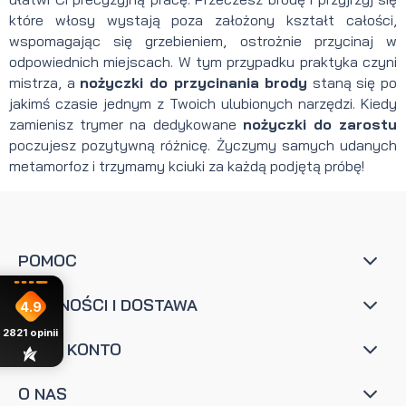
które włosy wystają poza założony kształt całości,
wspomagając się grzebieniem, ostrożnie przycinaj w
odpowiednich miejscach. W tym przypadku praktyka czyni
mistrza, a
nożyczki do przycinania brody
staną się po
jakimś czasie jednym z Twoich ulubionych narzędzi. Kiedy
zamienisz trymer na dedykowane
nożyczki do zarostu
poczujesz pozytywną różnicę. Życzymy samych udanych
metamorfoz i trzymamy kciuki za każdą podjętą próbę!
POMOC
PŁATNOŚCI I DOSTAWA
4.9
2821
opinii
MOJE KONTO
O NAS