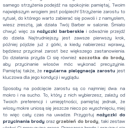
samego strzyżenia podejdź na spokojnie: pamiętaj, Twoim
największym wrogiem jest pośpiech! Strzyżenie zarostu to
rytuał, do którego warto zabierać się powoli i z namysłem,
wiesz zresztą, jak działa Twój Barber w salonie. Śmiało
chwyć więc za
nożyczki barberskie
i odważnie przejdź
do dzieła. Najtrudniejszy jest zawsze pierwszy krok,
później pójdzie już z górki, a kiedy nabierzesz wprawy,
będziesz przycinał zarost bez większego zastanowienia.
Do działania przyda Ci się również
szczotka do brody
,
aby przycinanie włosów móc wykonać precyzyjnie.
Pamiętaj także, że
regularna pielęgnacja zarostu
jest
kluczowa dla jego kondycji i wyglądu.
Sposoby na podcięcie zarostu są co najmniej dwa: na
mokro i na sucho. To, który z nich wybierzesz, zależy od
Twoich preferencji i umiejętności, pamiętaj jednak, że
włosy mokre uniosą się jeszcze nieco po wyschnięciu, miej
to więc cały czas na uwadze. Przygotuj
nożyczki do
przycinania brody
oraz
grzebień do brody
, taki zestaw
ułatwi Ci precyzyjną pracę. Przeczesz brodę i przyjrzyj się