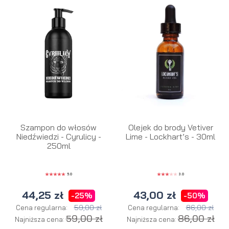
Szampon do włosów
Olejek do brody Vetiver
Niedźwiedzi - Cyrulicy -
Lime - Lockhart’s - 30ml
250ml
5.0
3.0
44,25 zł
43,00 zł
-25%
-50%
59,00 zł
86,00 zł
Cena regularna:
Cena regularna:
59,00 zł
86,00 zł
Najniższa cena:
Najniższa cena: