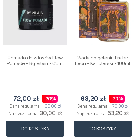
Pomada do włosów Flow
Woda po goleniu Frater
Pomade - By Vilain - 65ml
Leon - Kanclerski - 100ml
72,00 zł
63,20 zł
-20%
-20%
90,00 zł
79,00 zł
Cena regularna:
Cena regularna:
90,00 zł
63,20 zł
Najniższa cena:
Najniższa cena:
DO KOSZYKA
DO KOSZYKA