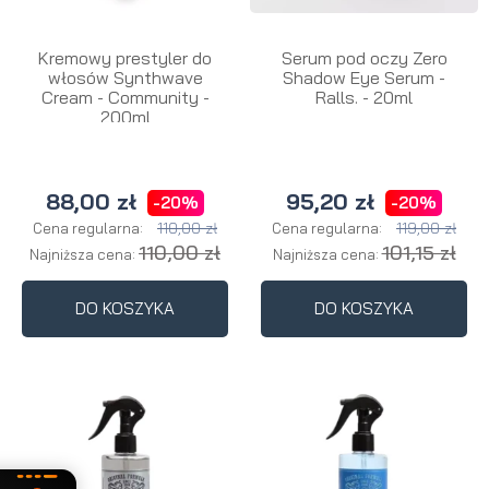
Kremowy prestyler do
Serum pod oczy Zero
włosów Synthwave
Shadow Eye Serum -
Cream - Community -
Ralls. - 20ml
200ml
88,00 zł
95,20 zł
-20%
-20%
110,00 zł
119,00 zł
Cena regularna:
Cena regularna:
110,00 zł
101,15 zł
Najniższa cena:
Najniższa cena:
DO KOSZYKA
DO KOSZYKA