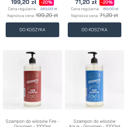
199,20 zł
71,20 zł
-20%
-20%
249,00 zł
89,00 zł
Cena regularna:
Cena regularna:
199,20 zł
71,20 zł
Najniższa cena:
Najniższa cena:
DO KOSZYKA
DO KOSZYKA
Szampon do włosów Fire -
Szampon do włosów
Groomen - 1000ml
Aqua - Groomen - 1000ml