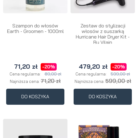
Szampon do włosów
Zestaw do stylizacji
Earth - Groomen - 1000ml
włosów z suszarką
Hurricane Hair Dryer Kit -
By Vilain
71,20 zł
479,20 zł
-20%
-20%
89,00 zł
599,00 zł
Cena regularna:
Cena regularna:
71,20 zł
599,00 zł
Najniższa cena:
Najniższa cena:
DO KOSZYKA
DO KOSZYKA