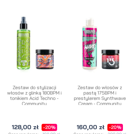
Zestaw do stylizacji
Zestaw do włosów z
włosów z glinką 180BPM i
pastą 175BPM i
tonikiem Acid Techno -
prestylerem Synthwave
Community
Cream - Community
128,00 zł
160,00 zł
-20%
-20%