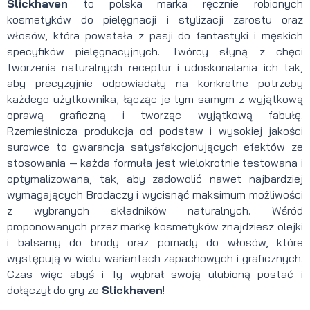
Slickhaven
to polska marka ręcznie robionych
kosmetyków do pielęgnacji i stylizacji zarostu oraz
włosów, która powstała z pasji do fantastyki i męskich
specyfików pielęgnacyjnych. Twórcy słyną z chęci
tworzenia naturalnych receptur i udoskonalania ich tak,
aby precyzyjnie odpowiadały na konkretne potrzeby
każdego użytkownika, łącząc je tym samym z wyjątkową
oprawą graficzną i tworząc wyjątkową fabułę.
Rzemieślnicza produkcja od podstaw i wysokiej jakości
surowce to gwarancja satysfakcjonujących efektów ze
stosowania
— k
ażda formuła jest wielokrotnie testowana i
optymalizowana, tak, aby zadowolić nawet najbardziej
wymagających Brodaczy i wycisnąć maksimum możliwości
z wybranych składników naturalnych. Wśród
proponowanych przez markę kosmetyków znajdziesz olejki
i balsamy do brody oraz pomady do włosów, które
występują w wielu wariantach zapachowych i graficznych.
Czas więc abyś i Ty wybrał swoją ulubioną postać i
dołączył do gry ze
Slickhaven
!