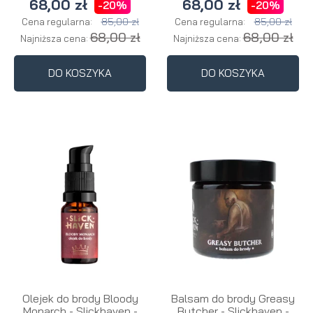
68,00 zł
68,00 zł
-20%
-20%
85,00 zł
85,00 zł
Cena regularna:
Cena regularna:
68,00 zł
68,00 zł
Najniższa cena:
Najniższa cena:
DO KOSZYKA
DO KOSZYKA
Olejek do brody Bloody
Balsam do brody Greasy
Monarch - Slickhaven -
Butcher - Slickhaven -