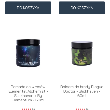
DO KOSZYKA
DO KOSZYKA
Pomada do włosów
Balsam do brody Plague
Elemental Alchemist -
Doctor - Slickhaven -
Slickhaven x By
60ml
Elementum - 60ml
5.0
5.0