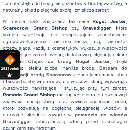
formuła olejku do brody
nie pozostawia tłustej warstwy, a
naturalny skład pielęgnuje skórę i zmiękcza zarost.
W ofercie marki znajdziesz też serie
Royal Jester
,
Scarecrow
,
Grand Bishop
czy
Gravedigger
, które
kolejno wyróżniają się kompozycjami zapachowymi:
cytrusowo-korzenna, zielno-korzenna, czy ziemisto-
orzeźwiająca. Każdy z kosmetyków wykazuje właściwości
zmiękczające zarost i włosy, dodatkowo pielęgnując skórę
4.9
pod nimi.
Olejek do brody Royal Jester
, dzięki
obecności olejku jojoba, nawilża brodę,
Balsam do
2821
opinii
pielęgnacji brody Scarecrow
z dodatkiem masła shea
stanowi bombę witaminową dla włosów i skóry, wykazując
właściwości nawilżające i stylizując przy tym zarost.
Pomada Grand Bishop
ma zapach orientalno-owocowy i
zapewnia mocny chwyt oraz zawiera pochodne miodu,
które pozwalają na dogłębną pielęgnację włosów, a
naturalne składniki zawarte w
pomadzie do włosów
Gravedigger
zabezpieczają włosy przed szkodliwymi
czynnikami zewnętrznymi.