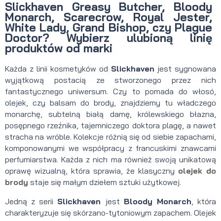
Slickhaven Greasy Butcher, Bloody
Monarch, Scarecrow, Royal Jester,
White Lady, Grand Bishop, czy Plague
Doctor? Wybierz ulubioną linię
produktów od marki
Każda z linii kosmetyków od
Slickhaven
jest sygnowana
wyjątkową postacią ze stworzonego przez nich
fantastycznego uniwersum. Czy to pomada do włosó,
olejek, czy balsam do brody, znajdziemy tu władczego
monarchę, subtelną białą damę, królewskiego błazna,
posępnego rzeźnika, tajemniczego doktora plagę, a nawet
stracha na wróble. Kolekcje różnią się od siebie zapachami,
komponowanymi we współpracy z francuskimi znawcami
perfumiarstwa. Każda z nich ma również swoją unikatową
oprawę wizualną, która sprawia, że klasyczny
olejek do
brody
staje się małym dziełem sztuki użytkowej.
Jedną z serii
Slickhaven
jest
Bloody Monarch
, która
charakteryzuje się skórzano-tytoniowym zapachem. Olejek