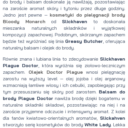
do brody i balsam doskonale ją nawilżają, pozostawiając
na zaroście aromat skóry i tytoniu przez długe godziny.
Jedno jest pewne —
kosmetyki do pielęgnacji brody
Bloody Monarch
od
Slickhaven
to doskonała
mieszanka naturalnych składników i wyjątkowej
kompozycji zapachowej. Podobnym, skórzanym zapachem
będzie też wyróżniać się linia
Greasy Butcher
, oferująca
naturalny balsam i olejek do brody.
Równie znana i lubiana linia to zdecydowanie
Slickhaven
Plague Doctor
, która wyróżnia się ziołowo-leczniczym
zapachem.
Olejek Doctor Plague
wnosi pielęgnację
zarostu na wyższy level — olej jojoba i olej arganowy
wzmacniają łamliwe włosy i ich cebulki, zapobiegając przy
tym przesuszaniu się skóry pod zarostem.
Balsam do
brody Plague Doctor
nawilża brodę dzięki bogatemu w
naturalne składniki składowi, pozostawiając na niej i na
zaroście przyjemne odczucie i intensywny aromat.
Z kolei
dla fanów kwiatowo-orientalnych aromatów,
Slickahven
stworzyło serię kosmetyków do brody
White Lady
. Lekka