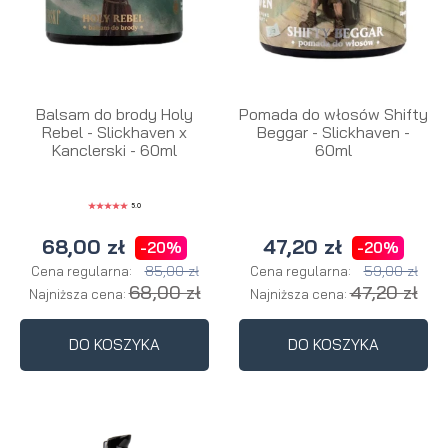
Balsam do brody Holy
Pomada do włosów Shifty
Rebel - Slickhaven x
Beggar - Slickhaven -
Kanclerski - 60ml
60ml
5.0
68,00 zł
47,20 zł
-20%
-20%
85,00 zł
59,00 zł
Cena regularna:
Cena regularna:
68,00 zł
47,20 zł
Najniższa cena:
Najniższa cena:
DO KOSZYKA
DO KOSZYKA