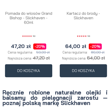
Pomada do włosów Grand
Kartacz do brody -
Bishop - Slickhaven -
Slickhaven
60ml
5.0
5.0
47,20 zł
64,00 zł
-20%
-20%
59,00 zł
80,00 zł
Cena regularna:
Cena regularna:
47,20 zł
64,00 zł
Najniższa cena:
Najniższa cena:
DO KOSZYKA
DO KOSZYKA
Ręcznie robione naturalne olejki i
balsamy do pielęgnacji zarostu
—
poznaj polską markę Slickhaven