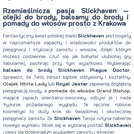
Rzemieślnicza pasja Slickhaven
—
olejki do brody, balsamy do brody i
pomady do włosów prosto z Krakowa
Fantastyczny świat polskiej marki
Slickhaven
jest bogaty
w najrozmaitsze zapachy i właściwości produktów do
pielęgnacji i stylizacji zarostu i włosów, dzięki którym
możesz codziennie czuć się jak bohater ulubionej gry
fabularnej, pachnąc przy tym wyjątkowo. Wybierając
balsam do brody Slickhaven Plague Doctor
,
sprawisz, że Twój zarost będzie odżywiony i kształtny.
Olejek White Lady
lub
Royal Jester
zapewnią dogłębną
pielęgnację brody, a
pomada do włosów Grand Bishop
,
mająca zapach orientalno-owocowy, odżywi je i nada
fryzurze pożądanego wyglądu. Te ręcznie robione
kosmetyki to duży krok do świadomej i skutecznej
pielęgnacji zarostu. Ze
Slickhaven
Twoja rutyna nabierze
nowego wymiaru. Wciel się w wybraną postać
Slickhaven
i ciesz się doskonałym wyglądem zarostu i włosów!