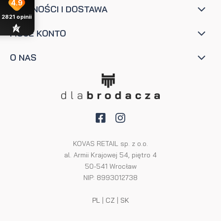
4.9
PŁATNOŚCI I DOSTAWA
2821
opinii
MOJE KONTO
O NAS
KOVAS RETAIL sp. z o.o.
al. Armii Krajowej 54, piętro 4
50-541 Wrocław
NIP: 8993012738
PL
|
CZ
|
SK