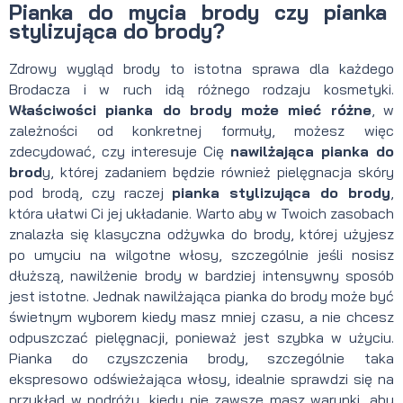
Pianka do mycia brody czy pianka
stylizująca do brody?
Zdrowy wygląd brody to istotna sprawa dla każdego
Brodacza i w ruch idą różnego rodzaju kosmetyki.
Właściwości pianka do brody może mieć różne
, w
zależności od konkretnej formuły, możesz więc
zdecydować, czy interesuje Cię
nawilżająca pianka do
brod
y, której zadaniem będzie również pielęgnacja skóry
pod brodą, czy raczej
pianka stylizująca do brody
,
która ułatwi Ci jej układanie. Warto aby w Twoich zasobach
znalazła się klasyczna odżywka do brody, której użyjesz
po umyciu na wilgotne włosy, szczególnie jeśli nosisz
dłuższą, nawilżenie brody w bardziej intensywny sposób
jest istotne. Jednak nawilżająca pianka do brody może być
świetnym wyborem kiedy masz mniej czasu, a nie chcesz
odpuszczać pielęgnacji, ponieważ jest szybka w użyciu.
Pianka do czyszczenia brody, szczególnie taka
ekspresowo odświeżająca włosy, idealnie sprawdzi się na
przykład w podróży, kiedy nie zawsze masz warunki, aby