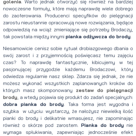
golenia
. Warto jednak otworzyć się również na bardziej
nowoczesne formuły, które mają naprawdę wiele dobrego
do zaoferowania. Producenci specyfików do pielęgnacji
zarostu nieustannie opracowują nowe rozwiązania, będące
odpowiedzią na wciąż zmieniające się potrzeby Brodaczy,
tak powstała między innymi
pianka odżywcza do brody
.
Niesamowicie cenisz sobie rytuał drobiazgowego dbania o
swój zarost i z przyjemnością poświęcasz temu zajęciu
czas? To naprawdę fantastycznie, kibicujemy w tej
pasjonującej przygodzie każdemu Brodaczowi, który
odwiedza regularnie nasz sklep. Zdarza się jednak, że nie
możesz wykonać wszystkich zaplanowanych kroków do
których masz skomponowany
zestaw do pielęgnacji
brody
, a wtedy pojawia się produkt do zadań specjalnych:
dobra pianka do brody
. Taka forma jest wygodna i
szybka w użyciu: wystarczy, że nałożysz niewielką ilość
pianki do brody i delikatnie wmasujesz, nie zapominając
również o skórze pod zarostem.
Pianka do brody
nie
wymaga spłukiwania, zapewniając jednocześnie efekt