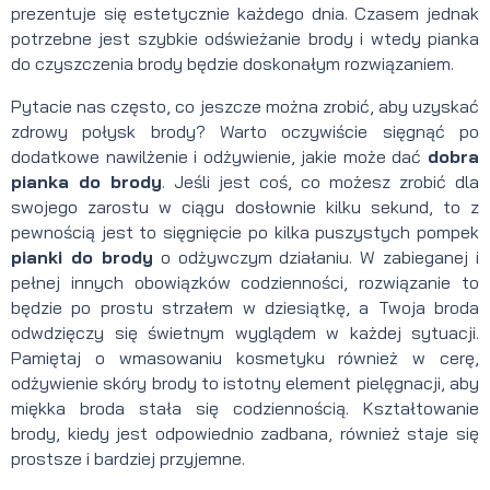
prezentuje się estetycznie każdego dnia. Czasem jednak
potrzebne jest szybkie odświeżanie brody i wtedy pianka
do czyszczenia brody będzie doskonałym rozwiązaniem.
Pytacie nas często, co jeszcze można zrobić, aby uzyskać
zdrowy połysk brody? Warto oczywiście sięgnąć po
dodatkowe nawilżenie i odżywienie, jakie może dać
dobra
pianka do brody
. Jeśli jest coś, co możesz zrobić dla
swojego zarostu w ciągu dosłownie kilku sekund, to z
pewnością jest to sięgnięcie po kilka puszystych pompek
pianki do brody
o odżywczym działaniu. W zabieganej i
pełnej innych obowiązków codzienności, rozwiązanie to
będzie po prostu strzałem w dziesiątkę, a Twoja broda
odwdzięczy się świetnym wyglądem w każdej sytuacji.
Pamiętaj o wmasowaniu kosmetyku również w cerę,
odżywienie skóry brody to istotny element pielęgnacji, aby
miękka broda stała się codziennością. Kształtowanie
brody, kiedy jest odpowiednio zadbana, również staje się
prostsze i bardziej przyjemne.