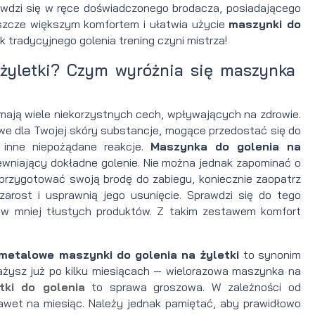
rawdzi się w ręce doświadczonego brodacza, posiadającego
szcze większym komfortem i ułatwia użycie
maszynki do
k tradycyjnego golenia trening czyni mistrza!
żyletki? Czym wyróżnia się maszynka
mają wiele niekorzystnych cech, wpływających na zdrowie.
we dla Twojej skóry substancje, mogące przedostać się do
 inne niepożądane reakcje.
Maszynka do golenia na
ewniający dokładne golenie. Nie można jednak zapominać o
e przygotować swoją brodę do zabiegu, koniecznie zaopatrz
zarost i usprawnią jego usunięcie. Sprawdzi się do tego
w mniej tłustych produktów. Z takim zestawem komfort
metalowe maszynki do golenia na żyletki
to synonim
ażysz już po kilku miesiącach — wielorazowa maszynka na
tki do golenia
to sprawa groszowa. W zależności od
wet na miesiąc. Należy jednak pamiętać, aby prawidłowo