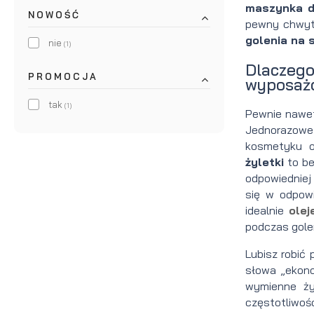
maszynka do
NOWOŚĆ
pewny chwyt.
golenia na 
nie
(1)
Dlaczego
PROMOCJA
wyposażo
tak
(1)
Pewnie nawet
Jednorazowe 
kosmetyku o
żyletki
to be
odpowiedniej
się w odpow
idealnie
olej
podczas gole
Lubisz robić
słowa „ekono
wymienne ży
częstotliwoś