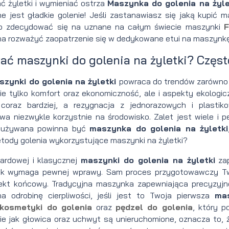
 żyletki i wymieniać ostrza
Maszynka do golenia na żyl
e jest gładkie golenie! Jeśli zastanawiasz się jaką kupić
rto zdecydować się na uznane na całym świecie maszynki
F
na rozważyć zaopatrzenie się w dedykowane etui na maszynkę,
ać maszynki do golenia na żyletki? Częs
szynki do golenia na żyletki
powraca do trendów zarówno w
ie tylko komfort oraz ekonomiczność, ale i aspekty ekologi
coraz bardziej, a rezygnacja z jednorazowych i plast
wa niezwykle korzystnie na środowisko. Zalet jest wiele i p
k używana powinna być
maszynka do golenia na żyletki
tody golenia wykorzystujące maszynki na żyletki?
ardowej i klasycznej
maszynki do golenia na żyletki
zap
nak wymaga pewnej wprawy. Sam proces przygotowawczy Two
ekt końcowy. Tradycyjna maszynka zapewniająca precyzyjn
a odrobinę cierpliwości, jeśli jest to Twoja pierwsza
ma
kosmetyki do golenia
oraz
pędzel do golenia
, który p
ie jak głowica oraz uchwyt są unieruchomione, oznacza to, 