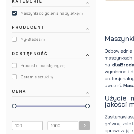
KATEGORIE
brody
do brody
Maszynki do golenia na żyletkę
(1)
na
Suszarka
PRODUCENT
zimę
do brody
Maszynki
My-Blades
(1)
Odpowiednie
DOSTĘPNOŚĆ
maszynkach z
na
dlaBrod
Produkt niedostępny
(18)
wymienne i d
Ostatnie sztuki
(1)
profesjonaln
uwolnić.
Masz
CENA
Użycie m
jakości m
Zastanawias
główną zalet
-
sprawdzają 