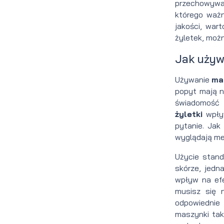
przechowywać
którego ważn
jakości, wa
żyletek, moż
Jak używ
Używanie
ma
popyt mają n
świadomość 
żyletki
wpły
pytanie. Ja
wyglądają me
Użycie stand
skórze, jed
wpływ na ef
musisz się n
odpowiednie
maszynki tak