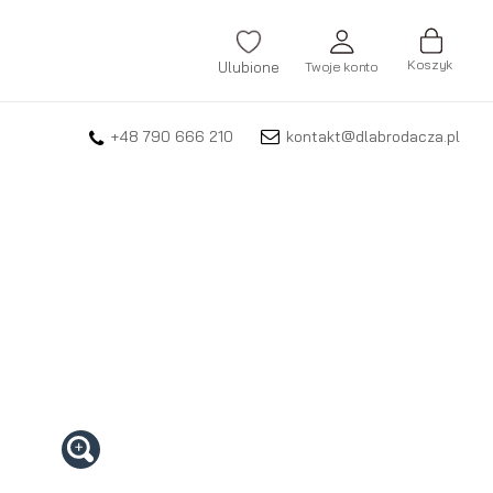
Koszyk
Ulubione
Twoje konto
+48 790 666 210
kontakt@dlabrodacza.pl
ZALOGUJ SIĘ
Nie pamiętasz hasła?
ZAREJESTRUJ SIĘ