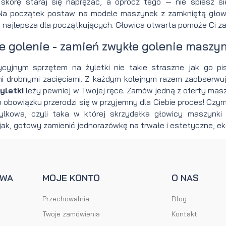
skórę staraj się naprężać, a oprócz tego — nie spiesz się 
Na początek postaw na modele maszynek z zamkniętą głowi
 najlepsza dla początkujących. Głowica otwarta pomoże Ci za t
e golenie - zamień zwykłe golenie maszynk
ycyjnym sprzętem na żyletki nie takie straszne jak go pisz
 drobnymi zacięciami. Z każdym kolejnym razem zaobserwujes
yletki
leży pewniej w Twojej ręce. Zamów jedną z oferty ma
obowiązku przerodzi się w przyjemny dla Ciebie proces! Czym 
ylkowa, czyli taka w której skrzydełka głowicy maszynki
jak, gotowy zamienić jednorazówkę na trwałe i estetyczne, 
AWA
MOJE KONTO
O NAS
Przechowalnia
Blog
Twoje zamówienia
Kontakt