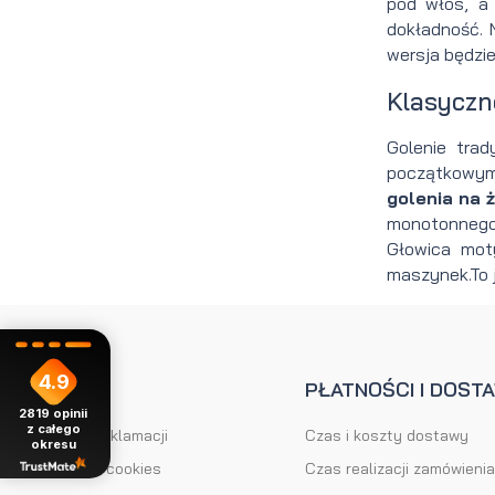
pod włos, a 
dokładność. 
wersja będzie
Klasyczn
Golenie trad
początkowymi
golenia na ż
monotonnego 
Głowica mot
maszynek.To 
4.9
POMOC
PŁATNOŚCI I DOST
2819
opinii
z całego
Formularz reklamacji
Czas i koszty dostawy
okresu
Ustawienia cookies
Czas realizacji zamówienia