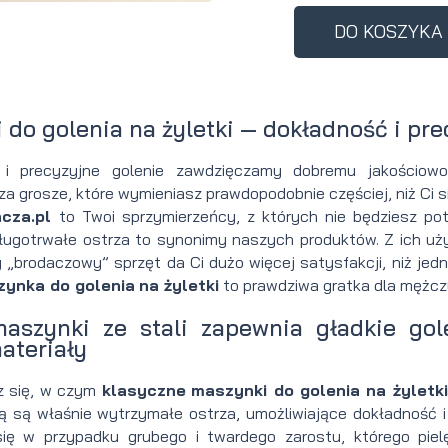
perfumowan
Krem do
Zestaw
DO KOSZYKA
Woda
twarzy dla
do
toaletowa
mężczyzn
tatuażu
 do golenia na żyletki — dokładność i pre
 i precyzyjne golenie zawdzięczamy dobremu jakościow
a grosze, które wymieniasz prawdopodobnie częściej, niż Ci s
acza.pl
to Twoi sprzymierzeńcy, z których nie będziesz pot
ługotrwałe ostrza to synonimy naszych produktów. Z ich użyc
y „brodaczowy” sprzęt da Ci dużo więcej satysfakcji, niż je
ynka do golenia
na żyletki
to prawdziwa gratka dla mężczy
aszynki ze stali zapewnia gładkie gol
ateriały
z się, w czym
klasyczne
maszynki do golenia na żyletki
ą są właśnie wytrzymałe ostrza, umożliwiające dokładność
się w przypadku grubego i twardego zarostu, którego pie