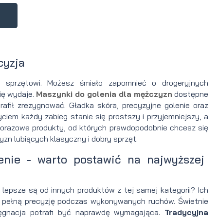
a
cyzja
o sprzętowi. Możesz śmiało zapomnieć o drogeryjnych
ię wydaje.
Maszynki do golenia dla mężczyzn
dostępne
rafił zrezygnować. Gładka skóra, precyzyjne golenie oraz
iem każdy zabieg stanie się prostszy i przyjemniejszy, a
dnorazowe produkty, od których prawdopodobnie chcesz się
zn lubiących klasyczny i dobry sprzęt.
enie - warto postawić na najwyższej
lepsze są od innych produktów z tej samej kategorii? Ich
 i pełną precyzję podczas wykonywanych ruchów. Świetnie
lęgnacja potrafi być naprawdę wymagająca.
Tradycyjna