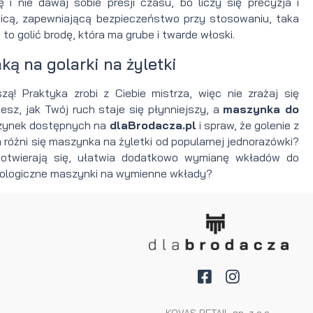
i nie dawaj sobie presji czasu, bo liczy się precyzja i
cą, zapewniającą bezpieczeństwo przy stosowaniu, taka
o golić brodę, która ma grube i twarde włoski.
ą na golarki na żyletki
ą! Praktyka zrobi z Ciebie mistrza, więc nie zrażaj się
z, jak Twój ruch staje się płynniejszy, a
maszynka do
szynek dostępnych na
dlaBrodacza.pl
i spraw, że golenie z
różni się maszynka na żyletki od popularnej jednorazówki?
 otwierają się, ułatwia dodatkowo wymianę wkładów do
ekologiczne maszynki na wymienne wkłady?