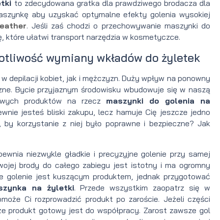
etki
to zdecydowana gratka dla prawdziwego brodacza dla
 maszynkę aby uzyskać optymalne efekty golenia wysokiej
eather
. Jeśli zaś chodzi o przechowywanie maszynki do
 które ułatwi transport narzędzia w kosmetyczce.
totliwość wymiany wkładów do żyletek
 depilacji kobiet, jak i mężczyzn. Duży wpływ na ponowny
czne. Bycie przyjaznym środowisku wbudowuje się w naszą
ikowych produktów na rzecz
maszynki do golenia na
ewnie jesteś bliski zakupu, lecz hamuje Cię jeszcze jedno
, by korzystanie z niej było poprawne i bezpieczne? Jak
ewnia niezwykle gładkie i precyzyjne golenie przy samej
jej brody do całego zabiegu jest istotny i ma ogromny
e golenie jest kuszącym produktem, jednak przygotować
szynka na żyletki
. Przede wszystkim zaopatrz się w
omoże Ci rozprowadzić produkt po zaroście. Jeżeli części
że produkt gotowy jest do współpracy. Zarost zawsze gol