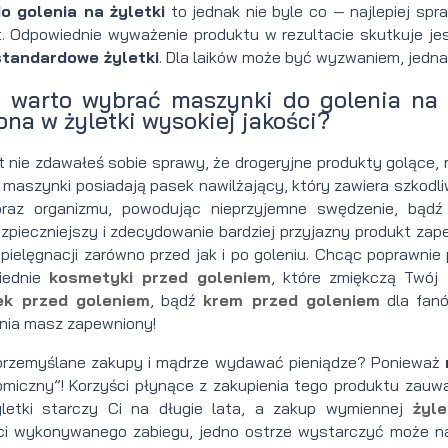
 golenia na żyletki
to jednak nie byle co — najlepiej sp
 Odpowiednie wyważenie produktu w rezultacie skutkuje je
standardowe żyletki
. Dla laików może być wyzwaniem, jedna
 warto wybrać maszynki do golenia na 
na w żyletki wysokiej jakości?
 nie zdawałeś sobie sprawy, że drogeryjne produkty golące, 
maszynki posiadają pasek nawilżający, który zawiera szkodli
raz organizmu, powodując nieprzyjemne swędzenie, bądź
zpieczniejszy i zdecydowanie bardziej przyjazny produkt zap
 pielęgnacji zarówno przed jak i po goleniu. Chcąc poprawni
iednie
kosmetyki przed goleniem
, które zmiękczą Twój 
ek przed goleniem
, bądź
krem przed goleniem
dla fanó
nia masz zapewniony!
 przemyślane zakupy i mądrze wydawać pieniądze? Ponieważ
miczny”! Korzyści płynące z zakupienia tego produktu zauw
letki starczy Ci na długie lata, a zakup wymiennej
żyle
ci wykonywanego zabiegu, jedno ostrze wystarczyć może na