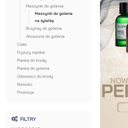
Akcesoria do brody i wąsów
Krem do włosów
brody ze św
Maszynki do golenia
Preparaty na porost brody
Puder do włosów
Maszynki do golenia
Szczotka
na żyletkę
Odżywka do brody
Szampon do włosów
brody
Brzytwy do golenia
Wosk do brody
Odżywka do włosów
Akcesoria do golenia
Grzebień 
Ciało
Peeling do brody
Farba do włosów
brody
Fryzury męskie
Farba do brody
Akcesoria do włosów
Olejek
Grzebień 
Pianka do brody
Pianka do golenia
Wybór blogera Popraw wONs
do
wąsów
Odsiwiacz do brody
brody
Nożyczki 
Nowości
na
brody
Promocje
lato
Nożyczki 
Olejek
wąsów
FILTRY
do
Prostown