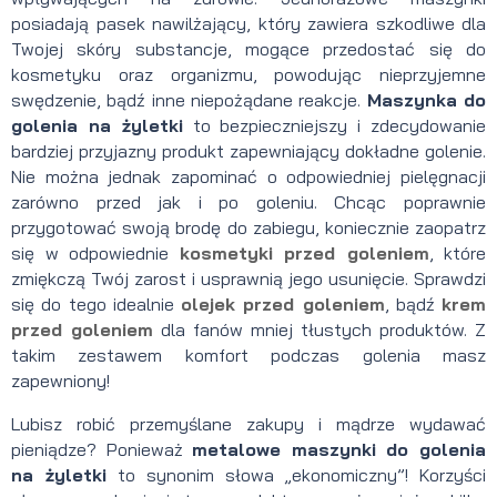
posiadają pasek nawilżający, który zawiera szkodliwe dla
Twojej skóry substancje, mogące przedostać się do
kosmetyku oraz organizmu, powodując nieprzyjemne
swędzenie, bądź inne niepożądane reakcje.
Maszynka do
golenia na żyletki
to bezpieczniejszy i zdecydowanie
bardziej przyjazny produkt zapewniający dokładne golenie.
Nie można jednak zapominać o odpowiedniej pielęgnacji
zarówno przed jak i po goleniu. Chcąc poprawnie
przygotować swoją brodę do zabiegu, koniecznie zaopatrz
się w odpowiednie
kosmetyki przed goleniem
, które
zmiękczą Twój zarost i usprawnią jego usunięcie. Sprawdzi
się do tego idealnie
olejek przed goleniem
, bądź
krem
przed goleniem
dla fanów mniej tłustych produktów. Z
takim zestawem komfort podczas golenia masz
zapewniony!
Lubisz robić przemyślane zakupy i mądrze wydawać
pieniądze? Ponieważ
metalowe maszynki do golenia
na żyletki
to synonim słowa „ekonomiczny”! Korzyści