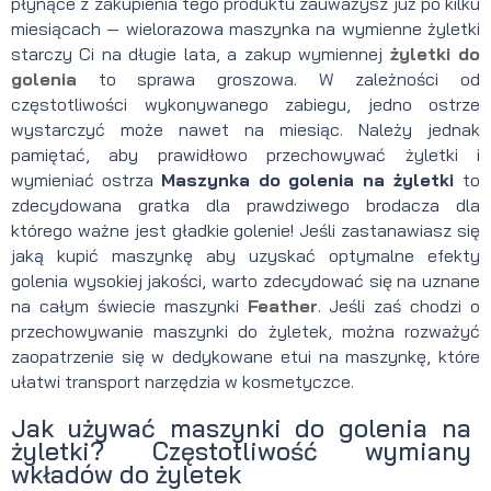
płynące z zakupienia tego produktu zauważysz już po kilku
miesiącach — wielorazowa maszynka na wymienne żyletki
starczy Ci na długie lata, a zakup wymiennej
żyletki do
golenia
to sprawa groszowa. W zależności od
częstotliwości wykonywanego zabiegu, jedno ostrze
wystarczyć może nawet na miesiąc. Należy jednak
pamiętać, aby prawidłowo przechowywać żyletki i
wymieniać ostrza
Maszynka do golenia na żyletki
to
zdecydowana gratka dla prawdziwego brodacza dla
którego ważne jest gładkie golenie! Jeśli zastanawiasz się
jaką kupić maszynkę aby uzyskać optymalne efekty
golenia wysokiej jakości, warto zdecydować się na uznane
na całym świecie maszynki
Feather
. Jeśli zaś chodzi o
przechowywanie maszynki do żyletek, można rozważyć
zaopatrzenie się w dedykowane etui na maszynkę, które
ułatwi transport narzędzia w kosmetyczce.
Jak używać maszynki do golenia na
żyletki? Częstotliwość wymiany
wkładów do żyletek