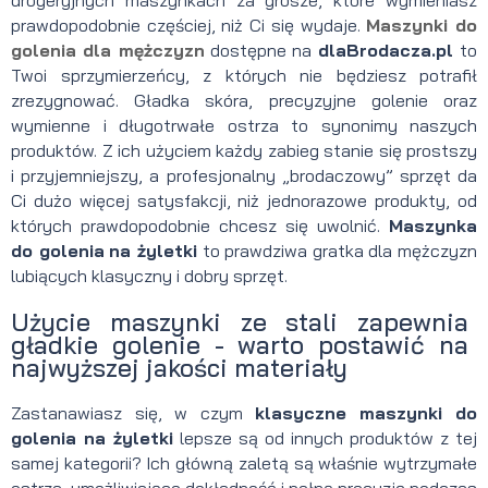
drogeryjnych maszynkach za grosze, które wymieniasz
prawdopodobnie częściej, niż Ci się wydaje.
Maszynki do
golenia dla mężczyzn
dostępne na
dlaBrodacza.pl
to
Twoi sprzymierzeńcy, z których nie będziesz potrafił
zrezygnować. Gładka skóra, precyzyjne golenie oraz
wymienne i długotrwałe ostrza to synonimy naszych
produktów. Z ich użyciem każdy zabieg stanie się prostszy
i przyjemniejszy, a profesjonalny „brodaczowy” sprzęt da
Ci dużo więcej satysfakcji, niż jednorazowe produkty, od
których prawdopodobnie chcesz się uwolnić.
Maszynka
do golenia
na żyletki
to prawdziwa gratka dla mężczyzn
lubiących klasyczny i dobry sprzęt.
Użycie maszynki ze stali zapewnia
gładkie golenie - warto postawić na
najwyższej jakości materiały
Zastanawiasz się, w czym
klasyczne
maszynki do
golenia na żyletki
lepsze są od innych produktów z tej
samej kategorii? Ich główną zaletą są właśnie wytrzymałe