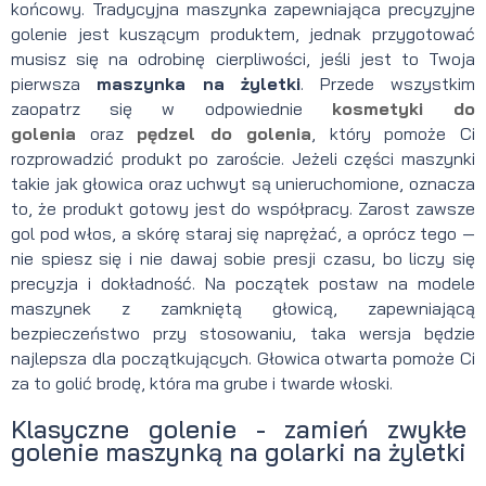
końcowy. Tradycyjna maszynka zapewniająca precyzyjne
golenie jest kuszącym produktem, jednak przygotować
musisz się na odrobinę cierpliwości, jeśli jest to Twoja
pierwsza
maszynka na żyletki
. Przede wszystkim
zaopatrz się w odpowiednie
kosmetyki do
golenia
oraz
pędzel do golenia
, który pomoże Ci
rozprowadzić produkt po zaroście. Jeżeli części maszynki
takie jak głowica oraz uchwyt są unieruchomione, oznacza
to, że produkt gotowy jest do współpracy. Zarost zawsze
gol pod włos, a skórę staraj się naprężać, a oprócz tego —
nie spiesz się i nie dawaj sobie presji czasu, bo liczy się
precyzja i dokładność. Na początek postaw na modele
maszynek z zamkniętą głowicą, zapewniającą
bezpieczeństwo przy stosowaniu, taka wersja będzie
najlepsza dla początkujących. Głowica otwarta pomoże Ci
za to golić brodę, która ma grube i twarde włoski.
Klasyczne golenie - zamień zwykłe
golenie maszynką na golarki na żyletki