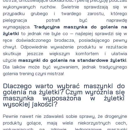
ostrza, umożliwiające dokładność i pełną precyzję podczas
wykonywanych ruchów. Świetnie sprawdzają się w
przypadku grubego i twardego zarostu, którego
pielęgnacja potrafi być naprawdę
wymagająca.
Tradycyjna maszynka do golenia na
żyletki
to jednak nie byle co — najlepiej sprawdzi się w
ręce doświadczonego brodacza, posiadającego pewny
chwyt. Odpowiednie wyważenie produktu w rezultacie
skutkuje jeszcze większym komfortem i ułatwia
użycie
maszynki do golenia na standardowe żyletki
.
Dla laików może być wyzwaniem, jednak tradycyjnego
golenia trening czyni mistrza!
Dlaczego warto wybrać maszynki do
golenia na żyletki? Czym wyróżnia się
maszynka wyposażona w żyletki
wysokiej jakości?
Pewnie nawet nie zdawałeś sobie sprawy, że drogeryjne
produkty golące, mają wiele niekorzystnych cech,
wpływających na zdrowie. Jednorazowe maszynki