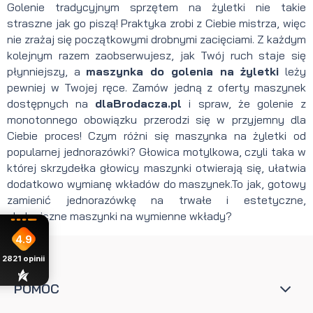
Golenie tradycyjnym sprzętem na żyletki nie takie
straszne jak go piszą! Praktyka zrobi z Ciebie mistrza, więc
nie zrażaj się początkowymi drobnymi zacięciami. Z każdym
kolejnym razem zaobserwujesz, jak Twój ruch staje się
płynniejszy, a
maszynka do golenia na żyletki
leży
pewniej w Twojej ręce. Zamów jedną z oferty maszynek
dostępnych na
dlaBrodacza.pl
i spraw, że golenie z
monotonnego obowiązku przerodzi się w przyjemny dla
Ciebie proces! Czym różni się maszynka na żyletki od
popularnej jednorazówki? Głowica motylkowa, czyli taka w
której skrzydełka głowicy maszynki otwierają się, ułatwia
dodatkowo wymianę wkładów do maszynek.To jak, gotowy
zamienić jednorazówkę na trwałe i estetyczne,
ekologiczne maszynki na wymienne wkłady?
4.9
2821
opinii
POMOC