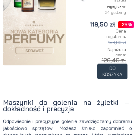
sztuki
Wysyłka w:
24 godziny
118,50 zł
-25%
Cena
regularna:
158,00 zł
Najniższa
cena:
126,40 zł
DO
KOSZYKA
Maszynki do golenia na żyletki —
dokładność i precyzja
Odpowiednie i precyzyjne golenie zawdzięczamy dobremu
jakościowo sprzętowi. Możesz śmiało zapomnieć o