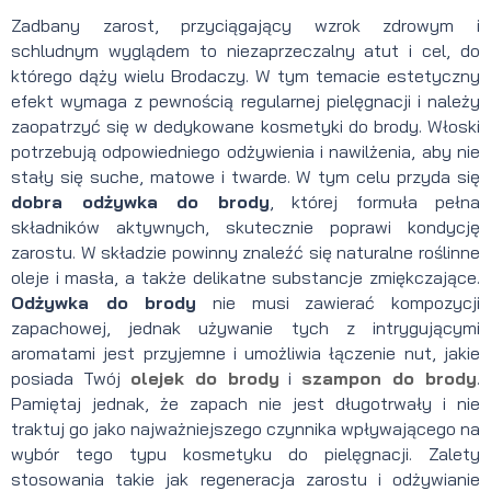
Zadbany zarost, przyciągający wzrok zdrowym i
schludnym wyglądem to niezaprzeczalny atut i cel, do
którego dąży wielu Brodaczy. W tym temacie estetyczny
efekt wymaga z pewnością regularnej pielęgnacji i należy
zaopatrzyć się w dedykowane kosmetyki do brody. Włoski
potrzebują odpowiedniego odżywienia i nawilżenia, aby nie
stały się suche, matowe i twarde. W tym celu przyda się
dobra odżywka do brody
, której formuła pełna
składników aktywnych, skutecznie poprawi kondycję
zarostu. W składzie powinny znaleźć się naturalne roślinne
oleje i masła, a także delikatne substancje zmiękczające.
Odżywka do brody
nie musi zawierać kompozycji
zapachowej, jednak używanie tych z intrygującymi
aromatami jest przyjemne i umożliwia łączenie nut, jakie
posiada Twój
olejek do brody
i
szampon do brody
.
Pamiętaj jednak, że zapach nie jest długotrwały i nie
traktuj go jako najważniejszego czynnika wpływającego na
wybór tego typu kosmetyku do pielęgnacji. Zalety
stosowania takie jak regeneracja zarostu i odżywianie