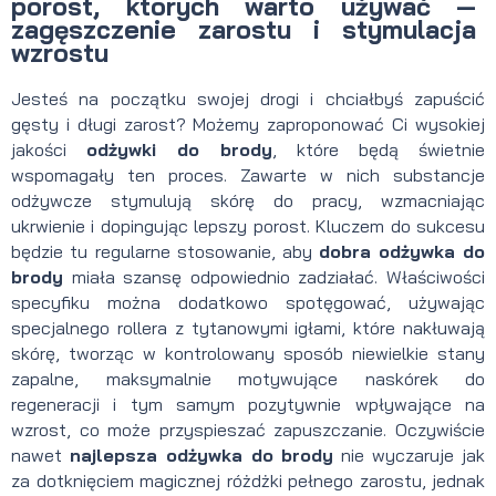
porost, których warto używać —
zagęszczenie zarostu i stymulacja
wzrostu
Jesteś na początku swojej drogi i chciałbyś zapuścić
gęsty i długi zarost? Możemy zaproponować Ci wysokiej
jakości
odżywki do brody
, które będą świetnie
wspomagały ten proces. Zawarte w nich substancje
odżywcze stymulują skórę do pracy, wzmacniając
ukrwienie i dopingując lepszy porost. Kluczem do sukcesu
będzie tu regularne stosowanie, aby
dobra
odżywka do
brody
miała szansę odpowiednio zadziałać. Właściwości
specyfiku można dodatkowo spotęgować, używając
specjalnego rollera z tytanowymi igłami, które nakłuwają
skórę, tworząc w kontrolowany sposób niewielkie stany
zapalne, maksymalnie motywujące naskórek do
regeneracji i tym samym pozytywnie wpływające na
wzrost, co może przyspieszać zapuszczanie. Oczywiście
nawet
najlepsza odżywka do brody
nie wyczaruje jak
za dotknięciem magicznej różdżki pełnego zarostu, jednak