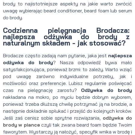
brody to najistotniejsze aspekty na jakie warto zwrócić
uwagę wybierając beard conditioner, beard foam lub serum
do brody.
Codzienna pielęgnacja Brodacza:
najlepsza odżywka do brody z
naturalnym składem - jak stosować?
Brodacze często zadają nam pytanie, jaka jest
najlepsza
odżywka do brody
? Nasza odpowiedź bywa mało
satysfakcjonująca, ponieważ brzmi: to zależy. Warto wziąć
pod uwagę zarówno indywidualne potrzeby, jak i
możliwości oraz preferencje. Lubisz regularnie poświęcać
czas na pielęgnację zarostu?
Odżywka do brody
nakładana na mokro, po myciu będzie dobrym wyborem,
ponieważ trzeba dłuższą chwilę potrzymać ją na brodzie, a
następnie dokładnie spłukać i przejść do kolejnych kroków.
Jeśli zaś cenisz sobie sprytne rozwiązania,
odżywka do
brody
w piance
czyli tak zwana beard foam będzie Twoim
faworytem. Wystarczy ją nałożyć, specyfik wnika w brodę i