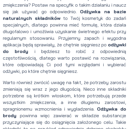
zmiękczenia? Postaw na specyfik o takim działaniu i naucz
się jak używać go odpowiednio.
Odżywka na bazie
naturalnych składników
to Twój kosmetyk do zadań
specjalnych, dlatego powinna mieć formułę, która działa
długofalowo i umożliwia uzyskanie świetnego efektu przy
regularnym stosowaniu. Przyjemny zapach i wygodna
aplikacja będą sprawiały, że chętnie sięgniesz po
odżywki
do brody
i będziesz to robić z odpowiednią
częstotliwością, dlatego warto postawić na rozwiązania,
które odpowiadają Ci pod tymi względami i wybierać
odżywki, po które chętnie sięgniesz.
Warto również zwrócić uwagę na fakt, że potrzeby zarostu
zmieniają się wraz z jego długością. Nieco inne składniki
potrzebne są krótkim włoskom, które potrzebują przede
wszystkim zmiękczenia, a inne długiemu zarostowi,
spragnionemu wzmocnienia i wygładzenia.
Odżywka do
brody
powinna więc zawierać w składzie substancje
przyczyniające się do osiągnięcia założonego celu. Takie
składniki to na przykład odpowiednio dobrane ekstrakty