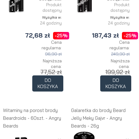
Produkt
Produkt
dostępny
dostępny
Wysyłka w:
Wysyłka w:
24 godziny
24 godziny
72,68 zł
187,43 zł
-25%
-25%
Cena
Cena
regularna:
regularna:
96,90 zł
249,90 zł
Najniższa
Najniższa
cena:
cena:
77,52 zł
199,92 zł
DO
DO
KOSZYKA
KOSZYKA
Witaminy na porost brody
Galaretka do brody Beard
Beardroids - 60szt. - Angry
Jelly Meky Gajvr - Angry
Beards
Beards - 26g