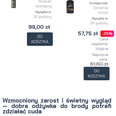
Produkt
Dostępność:
dostępny
Ostatnie
Wysyłka w:
sztuki
24 godziny
Wysyłka w:
24 godziny
99,00 zł
57,75 zł
-25%
DO
Cena
KOSZYKA
regularna:
77,00 zł
Najniższa
cena:
61,60 zł
DO
KOSZYKA
Wzmocniony zarost i świetny wygląd
— dobra odżywka do brody potrafi
zdziałać cuda