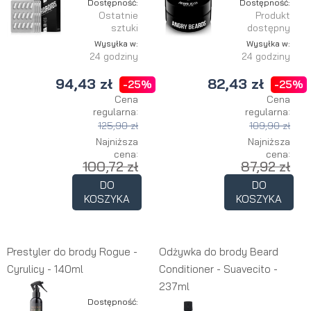
Dostępność:
Dostępność:
Ostatnie
Produkt
sztuki
dostępny
Wysyłka w:
Wysyłka w:
24 godziny
24 godziny
94,43 zł
82,43 zł
-25%
-25%
Cena
Cena
regularna:
regularna:
125,90 zł
109,90 zł
Najniższa
Najniższa
cena:
cena:
100,72 zł
87,92 zł
DO
DO
KOSZYKA
KOSZYKA
Prestyler do brody Rogue -
Odżywka do brody Beard
Cyrulicy - 140ml
Conditioner - Suavecito -
237ml
Dostępność: