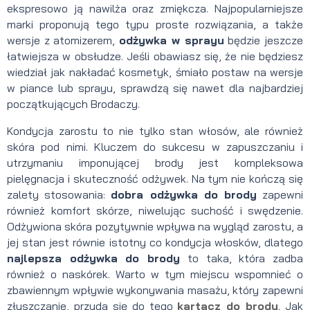
ekspresowo ją nawilża oraz zmiękcza. Najpopularniejsze
marki proponują tego typu proste rozwiązania, a także
wersje z atomizerem,
odżywka w sprayu
będzie jeszcze
łatwiejsza w obsłudze. Jeśli obawiasz się, że nie będziesz
wiedział jak nakładać kosmetyk, śmiało postaw na wersje
w piance lub sprayu, sprawdzą się nawet dla najbardziej
początkujących Brodaczy.
Kondycja zarostu to nie tylko stan włosów, ale również
skóra pod nimi. Kluczem do sukcesu w zapuszczaniu i
utrzymaniu imponującej brody jest kompleksowa
pielęgnacja i skuteczność odżywek. Na tym nie kończą się
zalety stosowania:
dobra odżywka do brody
zapewni
również komfort skórze, niwelując suchość i swędzenie.
Odżywiona skóra pozytywnie wpływa na wygląd zarostu, a
jej stan jest równie istotny co kondycja włosków, dlatego
najlepsza odżywka do brody
to taka, która zadba
również o naskórek. Warto w tym miejscu wspomnieć o
zbawiennym wpływie wykonywania masażu, który zapewni
złuszczanie, przyda się do tego
kartacz do brody
. Jak