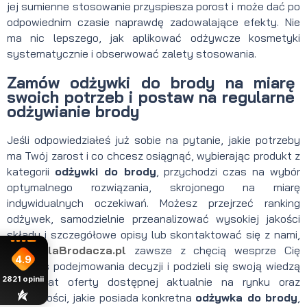
jej sumienne stosowanie przyspiesza porost i może dać po
odpowiednim czasie naprawdę zadowalające efekty. Nie
ma nic lepszego, jak aplikować odżywcze kosmetyki
systematycznie i obserwować zalety stosowania.
Zamów odżywki do brody na miarę
swoich potrzeb i postaw na regularne
odżywianie brody
Jeśli odpowiedziałeś już sobie na pytanie, jakie potrzeby
ma Twój zarost i co chcesz osiągnąć, wybierając produkt z
kategorii
odżywki do brody
, przychodzi czas na wybór
optymalnego rozwiązania, skrojonego na miarę
indywidualnych oczekiwań. Możesz przejrzeć ranking
odżywek, samodzielnie przeanalizować wysokiej jakości
składy i szczegółowe opisy lub skontaktować się z nami,
ekipa
dlaBrodacza.pl
zawsze z chęcią wesprze Cię
4.9
podczas podejmowania decyzji i podzieli się swoją wiedzą
2821
opinii
na temat oferty dostępnej aktualnie na rynku oraz
właściwości, jakie posiada konkretna
odżywka do brody
,