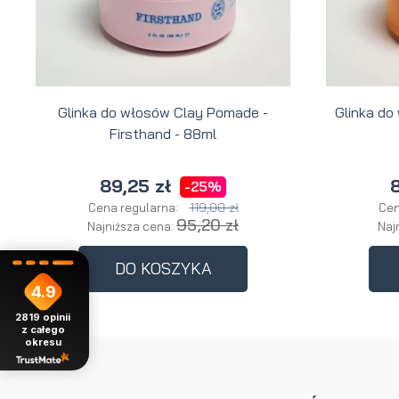
Glinka do włosów Clay Pomade -
Glinka do
Firsthand - 88ml
89,25 zł
8
-25%
119,00 zł
Cena regularna:
Cen
95,20 zł
Najniższa cena:
Naj
DO KOSZYKA
4.9
2819
opinii
z całego
okresu