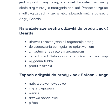
jest w praktyczną tubkę, a kosmetyku należy używać 
około trzy minuty, a następnie spłukać. Prostota użytko
i kultowy zapach - tak w kilku słowach można opisać t
Angry Beards.
Najważniejsze cechy
odżywki do brody Jack 
Beards:
ułatwia rozczesywanie i regeneruje brodę
do stosowania po myciu, ze spłukiwaniem
z masłem shea i olejem arganowym
zapach Jack Saloon z nutami ziołowymi, owocowym
wygodna tubka
produkt czeski
Zapach odżywki do brody Jack Saloon - Angr
nuty ziołowe i owocowe
mięta pieprzowa
wanilia
drzewo sandałowe
piżmo