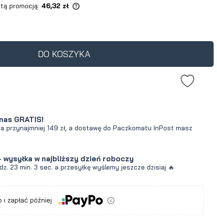
 tą promocją:
46,32 zł
ukt jest sprzedawany
0 dni, wyświetlana jest
ena od momentu, kiedy
DO KOSZYKA
awił się w sprzedaży.
nas GRATIS!
za przynajmniej 149 zł, a dostawę do Paczkomatu InPost masz
- wysyłka w najbliższy dzień roboczy
dz.
23 min.
2 sec.
a przesyłkę wyślemy jeszcze dzisiaj 🔥
a
 i zapłać później