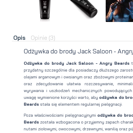
brody
do brody
na
Suszarka
zimę
do brody
Opis
Opinie
(3)
Odżywka do brody Jack Saloon - Angr
Odżywka do brody Jack Saloon - Angry Beards
przydatny szczególnie dla posiadaczy dłuższego zarost
olejami arganowym i owsianym oraz zbożowymi proteinami
oraz zdecydowanie ułatwia rozczesywanie, minimaliz
wyrywania i uszkodzeń mechanicznych powodujących 
uwagę wymienione korzyści warto, aby
odżywka do bro
Beards
stała się elementem regularnej pielęgnacji.
Poza właściwościami pielęgnacyjnymi
odżywka do bro
Beards
została wzbogacona o przyjemny zapach charakte
nutami ziołowymi, owocowymi, drzewnymi, wanilią oraz 