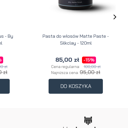
s - By
Pasta do włosów Matte Paste -
l
Silkclay - 120ml
85,00 zł
%
-15%
0 zł
100,00 zł
Cena regularna:
 zł
95,00 zł
Najniższa cena:
DO KOSZYKA