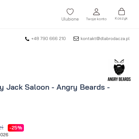
Koszyk
Ulubione
Twoje konto
+48 790 666 210
kontakt@dlabrodacza.pl
ZALOGUJ SIĘ
Nie pamiętasz hasła?
ZAREJESTRUJ SIĘ
 Jack Saloon - Angry Beards -
zł
-25%
 2026