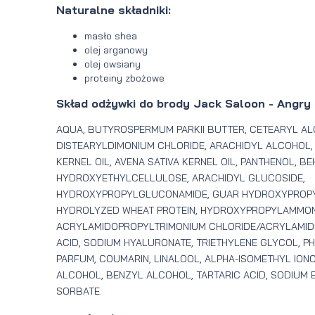
Naturalne składniki:
masło shea
olej arganowy
olej owsiany
proteiny zbożowe
Skład odżywki do brody Jack Saloon - Angry
AQUA, BUTYROSPERMUM PARKII BUTTER, CETEARYL AL
DISTEARYLDIMONIUM CHLORIDE, ARACHIDYL ALCOHOL,
KERNEL OIL, AVENA SATIVA KERNEL OIL, PANTHENOL, B
HYDROXYETHYLCELLULOSE, ARACHIDYL GLUCOSIDE,
HYDROXYPROPYLGLUCONAMIDE, GUAR HYDROXYPROPY
HYDROLYZED WHEAT PROTEIN, HYDROXYPROPYLAMMON
ACRYLAMIDOPROPYLTRIMONIUM CHLORIDE/ACRYLAMIDE
ACID, SODIUM HYALURONATE, TRIETHYLENE GLYCOL, P
PARFUM, COUMARIN, LINALOOL, ALPHA-ISOMETHYL ION
ALCOHOL, BENZYL ALCOHOL, TARTARIC ACID, SODIUM 
SORBATE.