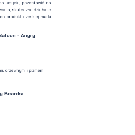
po umyciu, pozostawić na
wania, skuteczne działanie
en produkt czeskiej marki
Saloon - Angry
i, drzewnymi i piżmem
y Beards: