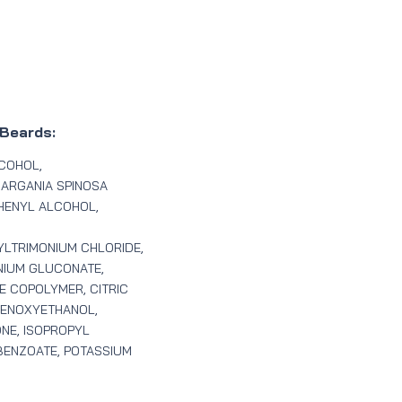
 Beards:
COHOL,
 ARGANIA SPINOSA
EHENYL ALCOHOL,
LTRIMONIUM CHLORIDE,
IUM GLUCONATE,
 COPOLYMER, CITRIC
HENOXYETHANOL,
ONE, ISOPROPYL
BENZOATE, POTASSIUM