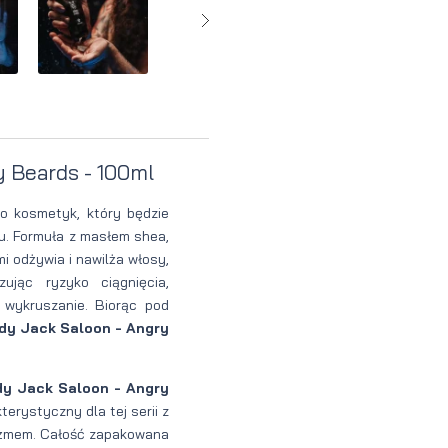
Perfumy
Krem do
Zestaw
Woda
twarzy dla
do
perfumowan
mężczyzn
tatuażu
y Beards - 100ml
to kosmetyk, który będzie
u. Formuła z masłem shea,
 odżywia i nawilża włosy,
ując ryzyko ciągnięcia,
wykruszanie. Biorąc pod
dy Jack Saloon - Angry
dy Jack Saloon - Angry
rystyczny dla tej serii z
piżmem. Całość zapakowana