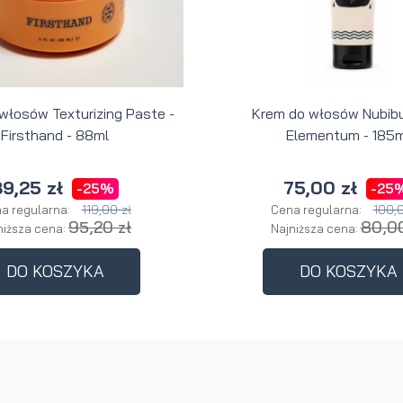
 włosów Texturizing Paste -
Krem do włosów Nubibu
Firsthand - 88ml
Elementum - 185m
9,25 zł
75,00 zł
-25%
-25
119,00 zł
100,0
a regularna:
Cena regularna:
95,20 zł
80,00
niższa cena:
Najniższa cena:
DO KOSZYKA
DO KOSZYKA