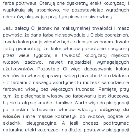
farba półtrwała. Oferują one dyskretny efekt koloryzacji i
wypłukują się stopniowo, nie pozostawiając wyraźnych
odrostów, ukrywając przy tym pierwsze siwe włosy.
Jeśli zależy Ci jednak na maksymalnej trwałości i masz
pewność, że dana farba nie spowoduje u Ciebie podrażnień,
trwała koloryzacja włosów będzie dobrym wyborem. Trwałe
farby gwarantują, że kolor włosów pozostanie nasycony
przez wiele tygodni, a trwałość koloryzacji męskich
włosów zadowoli nawet najbardziej wymagających
użytkowników. Pozostaje Ci więc dopasowanie koloru
włosów do własnej oprawy twarzy i przechodź do działania
- z farbami z naszego asortymentu możesz samodzielnie
farbować włosy bez większych trudności. Pamiętaj przy
tym, że pielęgnacja włosów po farbowaniu jest kluczowa,
by nie stały się kruche i łamliwe. Warto więc do pielęgnacji
po męskim farbowaniu włosów włączyć
odżywkę do
włosów
i inne męskie kosmetyki do włosów, bogate w
składniki pielęgnacyjne. A jeśli chcesz podtrzymać
naturalny efekt koloryzacji na dłużej, postaw w pielęgnacji