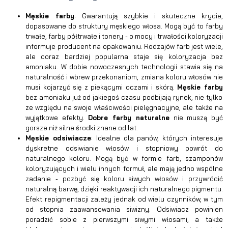
Męskie farby
: Gwarantują szybkie i skuteczne krycie,
dopasowane do struktury męskiego włosa. Mogą być to farby
trwałe, farby półtrwałe i tonery - o mocy i trwałości koloryzacji
informuje producent na opakowaniu. Rodzajów farb jest wiele,
ale coraz bardziej popularna staje się koloryzacja bez
amoniaku. W dobie nowoczesnych technologii stawia się na
naturalność i wbrew przekonaniom, zmiana koloru włosów nie
musi kojarzyć się z piekącymi oczami i skórą.
Męskie farby
bez amoniaku już od jakiegoś czasu podbijają rynek, nie tylko
ze względu na swoje właściwości pielęgnacyjne, ale także na
wyjątkowe efekty.
Dobre farby naturalne
nie muszą być
gorsze niż silne środki znane od lat.
Męskie odsiwiacze
: Idealne dla panów, których interesuje
dyskretne odsiwianie włosów i stopniowy powrót do
naturalnego koloru. Mogą być w formie farb, szamponów
koloryzujących i wielu innych formuł, ale mają jedno wspólne
zadanie - pozbyć się koloru siwych włosów i przywrócić
naturalną barwę, dzięki reaktywacji ich naturalnego pigmentu.
Efekt repigmentacji zależy jednak od wielu czynników, w tym
od stopnia zaawansowania siwizny. Odsiwiacz powinien
poradzić sobie z pierwszymi siwymi włosami, a także