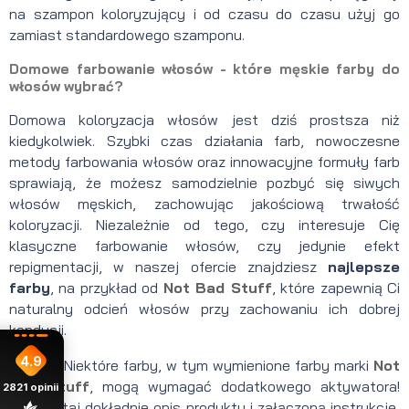
na szampon koloryzujący i od czasu do czasu użyj go
zamiast standardowego szamponu.
Domowe farbowanie włosów - które męskie farby do
włosów wybrać?
Domowa koloryzacja włosów jest dziś prostsza niż
kiedykolwiek. Szybki czas działania farb, nowoczesne
metody farbowania włosów oraz innowacyjne formuły farb
sprawiają, że możesz samodzielnie pozbyć się siwych
włosów męskich, zachowując jakościową trwałość
koloryzacji. Niezależnie od tego, czy interesuje Cię
klasyczne farbowanie włosów, czy jedynie efekt
repigmentacji, w naszej ofercie znajdziesz
najlepsze
farby
, na przykład od
Not Bad Stuff
, które zapewnią Ci
naturalny odcień włosów przy zachowaniu ich dobrej
kondycji.
4.9
Ważne!
Niektóre farby, w tym wymienione farby marki
Not
Bad Stuff
, mogą wymagać dodatkowego aktywatora!
2821
opinii
Przeczytaj dokładnie opis produktu i załączoną instrukcję,