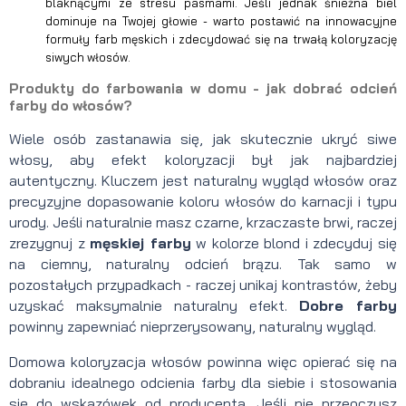
blaknącymi ze stresu pasmami. Jeśli jednak śnieżna biel
dominuje na Twojej głowie - warto postawić na innowacyjne
formuły farb męskich i zdecydować się na trwałą koloryzację
siwych włosów.
Produkty do farbowania w domu - jak dobrać odcień
farby do włosów?
Wiele osób zastanawia się, jak skutecznie ukryć siwe
włosy, aby efekt koloryzacji był jak najbardziej
autentyczny. Kluczem jest naturalny wygląd włosów oraz
precyzyjne dopasowanie koloru włosów do karnacji i typu
urody. Jeśli naturalnie masz czarne, krzaczaste brwi, raczej
zrezygnuj z
męskiej farby
w kolorze blond i zdecyduj się
na ciemny, naturalny odcień brązu. Tak samo w
pozostałych przypadkach - raczej unikaj kontrastów, żeby
uzyskać maksymalnie naturalny efekt.
Dobre farby
powinny zapewniać nieprzerysowany, naturalny wygląd.
Domowa koloryzacja włosów powinna więc opierać się na
dobraniu idealnego odcienia farby dla siebie i stosowania
się do wskazówek od producenta. Jeśli nie przeoczysz