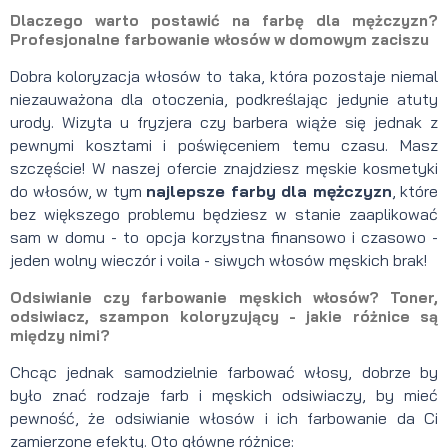
Dlaczego warto postawić na farbę dla mężczyzn?
Profesjonalne farbowanie włosów w domowym zaciszu
Dobra koloryzacja włosów to taka, która pozostaje niemal
niezauważona dla otoczenia, podkreślając jedynie atuty
urody. Wizyta u fryzjera czy barbera wiąże się jednak z
pewnymi kosztami i poświęceniem temu czasu. Masz
szczęście! W naszej ofercie znajdziesz męskie kosmetyki
do włosów, w tym
najlepsze farby dla mężczyzn
, które
bez większego problemu będziesz w stanie zaaplikować
sam w domu - to opcja korzystna finansowo i czasowo -
jeden wolny wieczór i voila - siwych włosów męskich brak!
Odsiwianie czy farbowanie męskich włosów? Toner,
odsiwiacz, szampon koloryzujący - jakie różnice są
między nimi?
Chcąc jednak samodzielnie farbować włosy, dobrze by
było znać rodzaje farb i męskich odsiwiaczy, by mieć
pewność, że odsiwianie włosów i ich farbowanie da Ci
zamierzone efekty. Oto główne różnice: