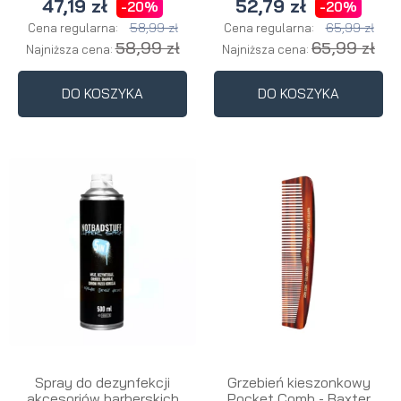
47,19 zł
52,79 zł
-20%
-20%
58,99 zł
65,99 zł
Cena regularna:
Cena regularna:
58,99 zł
65,99 zł
Najniższa cena:
Najniższa cena:
DO KOSZYKA
DO KOSZYKA
Spray do dezynfekcji
Grzebień kieszonkowy
akcesoriów barberskich
Pocket Comb - Baxter