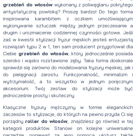
grzebień do włosów
wykonany z poliwęglanu pokrytego
antystatyczną powłoką? Proszę bardzo! Do tego forma
inspirowana karambitem z oczkiem umożliwiającym
wykonywanie sztuczek między jednym przeczesanie a
drugim i urozmaicenie codziennej czynności gotowe. Jeśli
zaś w kwestii stylizacji fryzur męskich jesteś entuzjastą
rozwiązań typu 2 w 1, ten sam producent przygotował dla
Ciebie
grzebień do włosów
, który jednocześnie posiada
szeroko i wąsko rozstawione zęby. Taka forma doskonale
sprawdzi się zarówno do modelowania fryzury męskiej, jak i
do pielęgnacji zarostu. Funkcjonalność, minimalizm i
wytrzymałość, a to wszystko w jednym poręcznym
akcesorium. Twój zestaw do stylizacji może być
jednocześnie prosty i skuteczny
Klasyczne fryzury mężczyzny w formie eleganckich
zaczesów to stylizacje, do których na pewno przyda Ci się
porządny
roller do włosów
, znajdziesz go również w tej
kategorii produktów. Stanowi on kolejne uniwersalne
narzędzie, ponieważ za jego pomocą ułożysz także