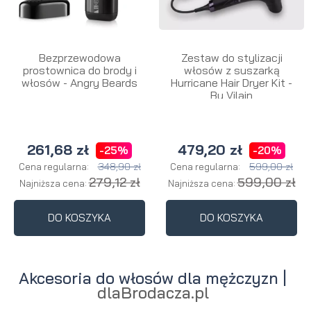
Bezprzewodowa
Zestaw do stylizacji
prostownica do brody i
włosów z suszarką
włosów - Angry Beards
Hurricane Hair Dryer Kit -
By Vilain
261,68 zł
479,20 zł
-25%
-20%
348,90 zł
599,00 zł
Cena regularna:
Cena regularna:
279,12 zł
599,00 zł
Najniższa cena:
Najniższa cena:
DO KOSZYKA
DO KOSZYKA
Akcesoria do włosów dla mężczyzn |
dlaBrodacza.pl