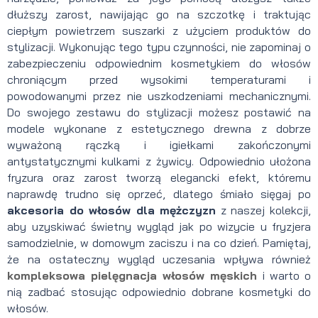
dłuższy zarost, nawijając go na szczotkę i traktując
ciepłym powietrzem suszarki z użyciem produktów do
stylizacji. Wykonując tego typu czynności, nie zapominaj o
zabezpieczeniu odpowiednim kosmetykiem do włosów
chroniącym przed wysokimi temperaturami i
powodowanymi przez nie uszkodzeniami mechanicznymi.
Do swojego zestawu do stylizacji możesz postawić na
modele wykonane z estetycznego drewna z dobrze
wyważoną rączką i igiełkami zakończonymi
antystatycznymi kulkami z żywicy. Odpowiednio ułożona
fryzura oraz zarost tworzą elegancki efekt, któremu
naprawdę trudno się oprzeć, dlatego śmiało sięgaj po
akcesoria do włosów dla mężczyzn
z naszej kolekcji,
aby uzyskiwać świetny wygląd jak po wizycie u fryzjera
samodzielnie, w domowym zaciszu i na co dzień. Pamiętaj,
że na ostateczny wygląd uczesania wpływa również
kompleksowa pielęgnacja włosów męskich
i warto o
nią zadbać stosując odpowiednio dobrane kosmetyki do
włosów.