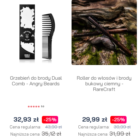
Grzebień do brody Dual
Roller do włosów i brody
Comb - Angry Beards
bukowy ciemny -
RareCraft
5.0
32,93 zł
29,99 zł
-25%
-25%
43,90 zł
39,99 zł
Cena regularna:
Cena regularna:
35,12 zł
31,99 zł
Najniższa cena:
Najniższa cena: