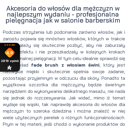
Akcesoria do włosów dla mężczyzn w
najlepszym wydaniu - profesjonalna
pielęgnacja jak w salonie barberskim
Podczas strzyżenia lub podcinania zarówno włosów, jak i
zarostu pojawia się mnóstwo włosków, których w trakcie
pracy należy się skutecznie pozbyć, aby nie zaburzały
obrazu efektu i nie przeszkadzały w kolejnych krokach
4.9
profesjonalnej pielęgnacji. W tym celu idealnie sprawdzi się
2819
opinii
na przykład
fade brush z włosiem świni
, który jest
niezwykle miękki i skutecznie spełnia swoje zadanie,
pozostając przyjemnym w odczuciu dla skóry. Ponadto ta
wyjątkowa szczotka dla mężczyzny będzie świetnym
narzędziem do wykonywania delikatnego masażu, nie nada
się jednak do rozczesywania. Jak widać, mimo iż temat
wydaje się wąski, tak naprawdę akcesoria do włosów dla
mężczyzn to szeroka dziedzina i można znaleźć w niej
wiele użytecznych perełek o różnych funkcjonalnościach.
Prym w tej materii, jeśli chodzi o wykonanie produktów do