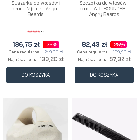
Suszarka do włosów i
Szczotka do włosów i
brody Mjölnir - Angry
brody ALL-ROUNDER -
Beards
Angry Beards
5.0
186,75 zł
82,43 zł
-25%
-25%
249,00 zł
109,90 zł
Cena regularna:
Cena regularna:
199,20 zł
87,92 zł
Najniższa cena:
Najniższa cena:
DO KOSZYKA
DO KOSZYKA