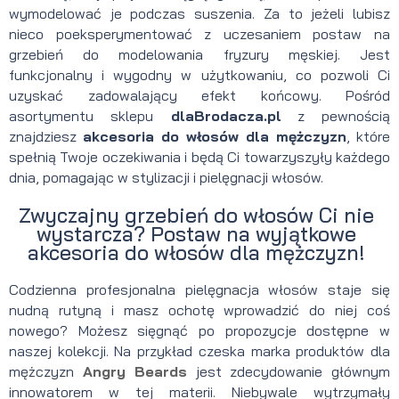
wymodelować je podczas suszenia. Za to jeżeli lubisz
nieco poeksperymentować z uczesaniem postaw na
grzebień do modelowania fryzury męskiej. Jest
funkcjonalny i wygodny w użytkowaniu, co pozwoli Ci
uzyskać zadowalający efekt końcowy. Pośród
asortymentu sklepu
dlaBrodacza.pl
z pewnością
znajdziesz
akcesoria do włosów dla mężczyzn
, które
spełnią Twoje oczekiwania i będą Ci towarzyszyły każdego
dnia, pomagając w stylizacji i pielęgnacji włosów.
Zwyczajny grzebień do włosów Ci nie
wystarcza? Postaw na wyjątkowe
akcesoria do włosów dla mężczyzn!
Codzienna profesjonalna pielęgnacja włosów staje się
nudną rutyną i masz ochotę wprowadzić do niej coś
nowego? Możesz sięgnąć po propozycje dostępne w
naszej kolekcji. Na przykład czeska marka produktów dla
mężczyzn
Angry Beards
jest zdecydowanie głównym
innowatorem w tej materii. Niebywale wytrzymały