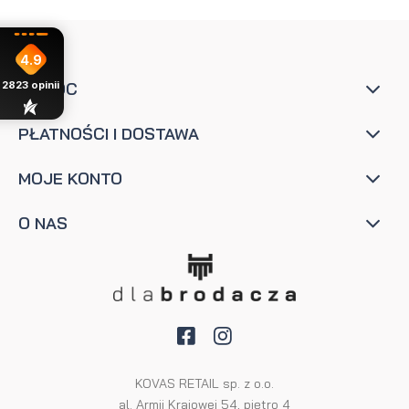
4.9
POMOC
2823
opinii
PŁATNOŚCI I DOSTAWA
MOJE KONTO
O NAS
KOVAS RETAIL sp. z o.o.
al. Armii Krajowej 54, piętro 4