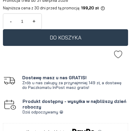
Promocja trwa do 31 sierpnia 2026
Najniższa cena z 30 dni przed tą promocją:
199,20 zł
Jeżeli produkt jest sprzedawany
krócej niż 30 dni, wyświetlana jest
-
+
najniższa cena od momentu, kiedy
produkt pojawił się w sprzedaży.
DO KOSZYKA
Dostawę masz u nas GRATIS!
Zrób u nas zakupy za przynajmniej 149 zł, a dostawę
do Paczkomatu InPost masz gratis!
Produkt dostępny - wysyłka w najbliższy dzień
roboczy
Dziś odpoczywamy 😁