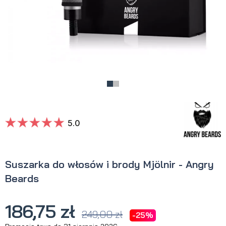
5.0
Suszarka do włosów i brody Mjölnir - Angry
Beards
186,75 zł
249,00 zł
-25%