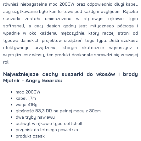
również niebagatelna moc 2000W oraz odpowiednio długi kabel,
aby użytkowanie było komfortowe pod każdym względem. Rączka
suszarki została umieszczona w stylowym rękawie typu
softhshell, a cały design godny jest mitycznego półboga i
wpadnie w oko każdemu mężczyźnie, który raczej stroni od
typowo damskich projektów urządzeń tego typu. Jeśli szukasz
efektywnego urządzenia, którym skutecznie wysuszysz i
wystylizujesz włosy, ten produkt doskonale sprawdzi się w swojej
roli.
Najważniejsze cechy suszarki do włosów i brody
Mjölnir - Angry Beards:
moc 2000W
kabel 1,7m
waga 416g
głośność 83,3 DB na pełnej mocy z 30cm
dwa tryby nawiewu
uchwyt w rękawie typu softshell
przycisk do letniego powietrza
produkt czeski