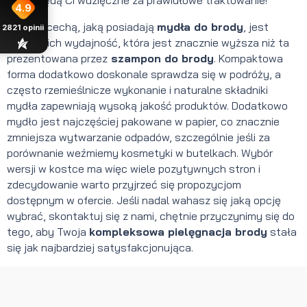
brody będą Ci wdzięczne za prawidłowe traktowanie!
4.9
Istotną cechą, jaką posiadają
mydła do brody
, jest
2821
opinii
również ich wydajność, która jest znacznie wyższa niż ta
prezentowana przez
szampon do brody
. Kompaktowa
forma dodatkowo doskonale sprawdza się w podróży, a
często rzemieślnicze wykonanie i naturalne składniki
mydła zapewniają wysoką jakość produktów. Dodatkowo
mydło
jest najczęściej pakowane w papier, co znacznie
zmniejsza wytwarzanie odpadów, szczególnie jeśli za
porównanie weźmiemy kosmetyki w butelkach. Wybór
wersji w kostce ma więc wiele pozytywnych stron i
zdecydowanie warto przyjrzeć się propozycjom
dostępnym w ofercie. Jeśli nadal wahasz się jaką opcję
wybrać, skontaktuj się z nami, chętnie przyczynimy się do
tego, aby Twoja
kompleksowa pielęgnacja brody
stała
się jak najbardziej satysfakcjonująca.