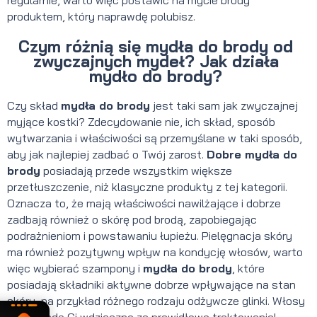
regularnie, warto więc postawić na mycie brody
produktem, który naprawdę polubisz.
Czym różnią się mydła do brody od
zwyczajnych mydeł? Jak działa
mydło do brody?
Czy skład
mydła do brody
jest taki sam jak zwyczajnej
myjące kostki? Zdecydowanie nie, ich skład, sposób
wytwarzania i właściwości są przemyślane w taki sposób,
aby jak najlepiej zadbać o Twój zarost.
Dobre mydła do
brody
posiadają przede wszystkim większe
przetłuszczenie, niż klasyczne produkty z tej kategorii.
Oznacza to, że mają właściwości nawilżające i dobrze
zadbają również o skórę pod brodą, zapobiegając
podrażnieniom i powstawaniu łupieżu. Pielęgnacja skóry
ma również pozytywny wpływ na kondycję włosów, warto
więc wybierać szampony i
mydła do brody
, które
posiadają składniki aktywne dobrze wpływające na stan
skóry, na przykład różnego rodzaju odżywcze glinki. Włosy