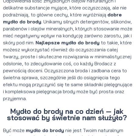
Odpowiednia ilość zmydlonych olejów naturalnych i
delikatne substancje myjące, które oczyszczają, ale nie
podrażniają, to główne cechy, które wyróżniają
dobre
mydło do brody
. Unikamy silnych detergentów, silikonów,
parabenów i olejów mineralnych, których stosowanie może
mieć negatywny wpływ na kondycję zarówno zarostu, jak i
skóry pod nim.
Najlepsze mydło do brody
to takie, które
możesz wykorzystać również do oczyszczania całej
twarzy, proste i skuteczne rozwiązania w minimalistycznej
odsłonie, to zdecydowanie coś, co każdy Brodacz z
pewnością doceni. Oczyszczona broda i zadbana cera to
świetna sprawa, szczególnie jeśli do osiągnięcia tego
efektu mogą przyczynić się te same składniki pielęgnujące
i kompleksowa pielęgnacja brody może być prosta oraz
przyjemna.
Mydło do brody na co dzień — jak
stosować by świetnie nam służyło?
Być może
mydło do brody
nie jest Twoim naturalnym