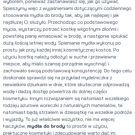
wyborem, ponieważ zastanawiasz się, jak go używać.
Spieszymy więc z wyjaśnieniami dotyczącymi codziennego
stosowania mydła do brody tak, aby jak najlepiej i jak
najdłużej Ci służyło. Przechodząc co podstawowego
mycia, wystarczy potrzeć kostkę wilgotnymi dłońmi i
powstałą pianę wmasować w brodę, a następnie spłukać
dużą ilością letniej wody. Spienianie mydła wykonuj po
prostu jak przy każdej innej kosmetycznej kostce. Po
użyciu kostkę należy odłożyć w suche i przewiewne
miejsce, aby miało szansę porządnie wyschnąć i
zachowało swoją podstawową konsystencję. Do tego celu
doskonale sprawdzi się na przykład mydelniczka z
niewielkimi dziurkami w dnie, które skutecznie odprowadzą
wodę i dadzą dostęp powietrza do dolnej części
kosmetyku. Innym rozwiązaniem są natomiast wszelkiego
rodzaju ażurowe woreczki z naturalnych materiałów, te
natomiast będą strzałem w dziesiątkę na wszelkie podróże
i wyjazdy. To już właściwie wszystko, nie ma więcej
haczyków,
mydła do brody
to proste w użyciu,
praktyczne kosmetyki i zdecydowanie warto dać im