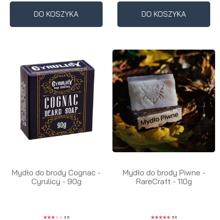
DO KOSZYKA
DO KOSZYKA
Mydło do brody Cognac -
Mydło do brody Piwne -
Cyrulicy - 90g
RareCraft - 110g
3.0
5.0