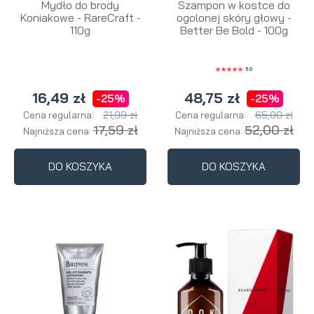
Mydło do brody
Szampon w kostce do
Koniakowe - RareCraft -
ogolonej skóry głowy -
110g
Better Be Bold - 100g
5.0
16,49 zł
48,75 zł
-25%
-25%
21,99 zł
65,00 zł
Cena regularna:
Cena regularna:
17,59 zł
52,00 zł
Najniższa cena:
Najniższa cena:
DO KOSZYKA
DO KOSZYKA