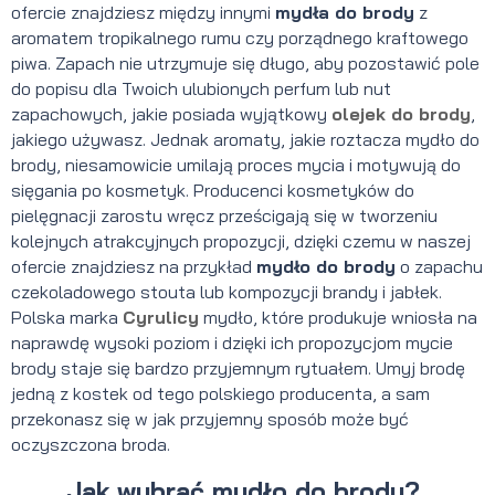
ofercie znajdziesz między innymi
mydła do brody
z
aromatem tropikalnego rumu czy porządnego kraftowego
piwa. Zapach nie utrzymuje się długo, aby pozostawić pole
do popisu dla Twoich ulubionych perfum lub nut
zapachowych, jakie posiada wyjątkowy
olejek do brody
,
jakiego używasz. Jednak aromaty, jakie roztacza mydło do
brody, niesamowicie umilają proces mycia i motywują do
sięgania po kosmetyk. Producenci kosmetyków do
pielęgnacji zarostu wręcz prześcigają się w tworzeniu
kolejnych atrakcyjnych propozycji, dzięki czemu w naszej
ofercie znajdziesz na przykład
mydło do brody
o zapachu
czekoladowego stouta lub kompozycji brandy i jabłek.
Polska marka
Cyrulicy
mydło, które produkuje wniosła na
naprawdę wysoki poziom i dzięki ich propozycjom mycie
brody staje się bardzo przyjemnym rytuałem. Umyj brodę
jedną z kostek od tego polskiego producenta, a sam
przekonasz się w jak przyjemny sposób może być
oczyszczona broda.
Jak wybrać mydło do brody?