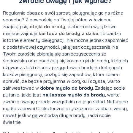
zwrócić uwagę i jak wybrać?
Regularnie dbasz o swój zarost, pielęgnując go na różne
sposoby? Z pewnością na Twojej półce w łazience
znajdują się
olejki do brody
, a obok nich wyjątkowe
miejsce zajmuje
kartacz do brody z dzika
. To bardzo
istotne elementy pielęgnacji, nie można jednak zapomnieć
o podstawowej czynności, jaką jest oczyszczanie. Na
Twoim zaroście zbierają się zanieczyszczenia ze
środowiska oraz osadzają się kosmetyki do brody, których
używasz. Jeśli chcesz przygotować brodę do kolejnych
kroków pielęgnacji, pozbyć się zapachów, które zbiera i
sprawić, że będzie przyjemna w dotyku i czysta, warto
zainwestować w
dobre mydło do brody
. Zadając sobie
pytanie, jakie jest
najlepsze mydło do brody
, warto
zwrócić uwagę przede wszystkim na jego skład. Naturalne
mydło zapewni Ci skuteczne czyszczenie i zadba o włosy,
nawet jeśli w gę wchodzą długie brody, radzi sobie
świetnie.