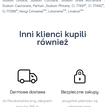
Sodium Olivate, Sodium Cocoate, Sodium Shea Butterate ,
Sodium Castorate, Parfum ,Sodium Phitate, Ci 77491*, Ci 77492*,
Ci 77288*, Hexyl Cinnamal**, Limonene**, Linalool**
Inni klienci kupili
również
Darmowa dostawa
Bezpieczne zakupy
do Paczkomatów przy zakupach
wszystkie płatności są
powyżej 199 zł.
zabezpieczone.