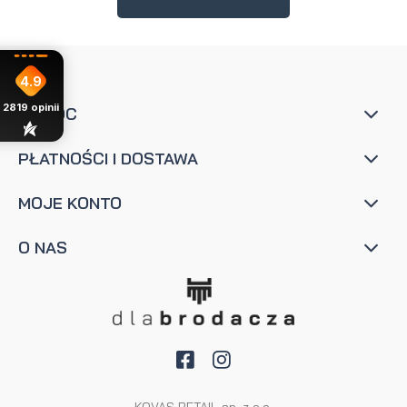
4.9
2819
opinii
POMOC
PŁATNOŚCI I DOSTAWA
MOJE KONTO
O NAS
KOVAS RETAIL sp. z o.o.