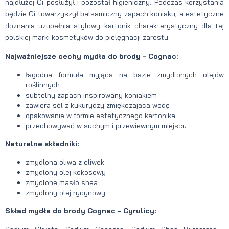
najdłużej Ci posłużył i pozostał higieniczny. Podczas korzystania
będzie Ci towarzyszył balsamiczny zapach koniaku, a estetyczne
doznania uzupełnia stylowy kartonik charakterystyczny dla tej
polskiej marki kosmetyków do pielęgnacji zarostu.
Najważniejsze cechy mydła do brody - Cognac:
łagodna formuła myjąca na bazie zmydlonych olejów
roślinnych
subtelny zapach inspirowany koniakiem
zawiera sól z kukurydzy zmiękczającą wodę
opakowanie w formie estetycznego kartonika
przechowywać w suchym i przewiewnym miejscu
Naturalne składniki:
zmydlona oliwa z oliwek
zmydlony olej kokosowy
zmydlone masło shea
zmydlony olej rycynowy
Skład mydła do brody Cognac - Cyrulicy: