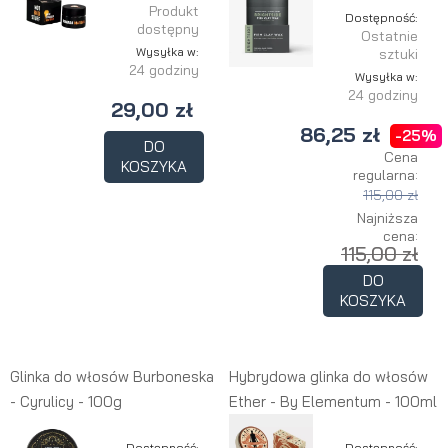
Produkt
Dostępność:
dostępny
Ostatnie
Wysyłka w:
sztuki
24 godziny
Wysyłka w:
24 godziny
29,00 zł
86,25 zł
-25%
DO
Cena
KOSZYKA
regularna:
115,00 zł
Najniższa
cena:
115,00 zł
DO
KOSZYKA
Glinka do włosów Burboneska
Hybrydowa glinka do włosów
- Cyrulicy - 100g
Ether - By Elementum - 100ml
Dostępność:
Dostępność: