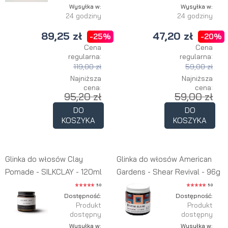
Wysyłka w:
Wysyłka w:
24 godziny
24 godziny
89,25 zł
47,20 zł
-25%
-20%
Cena
Cena
regularna:
regularna:
119,00 zł
59,00 zł
Najniższa
Najniższa
cena:
cena:
95,20 zł
59,00 zł
DO
DO
KOSZYKA
KOSZYKA
Glinka do włosów Clay
Glinka do włosów American
Pomade - SILKCLAY - 120ml
Gardens - Shear Revival - 96g
5.0
5.0
Dostępność:
Dostępność:
Produkt
Produkt
dostępny
dostępny
Wysyłka w:
Wysyłka w: