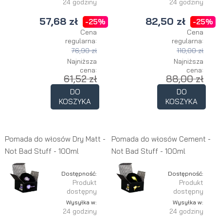
24 godziny
24 godziny
57,68 zł
82,50 zł
-25%
-25%
Cena
Cena
regularna:
regularna:
76,90 zł
110,00 zł
Najniższa
Najniższa
cena:
cena:
61,52 zł
88,00 zł
DO
DO
KOSZYKA
KOSZYKA
Pomada do włosów Dry Matt -
Pomada do włosów Cement -
Not Bad Stuff - 100ml
Not Bad Stuff - 100ml
Dostępność:
Dostępność:
Produkt
Produkt
dostępny
dostępny
Wysyłka w:
Wysyłka w:
24 godziny
24 godziny