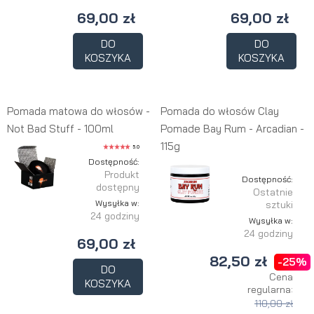
69,00 zł
69,00 zł
DO
DO
KOSZYKA
KOSZYKA
Pomada matowa do włosów -
Pomada do włosów Clay
Not Bad Stuff - 100ml
Pomade Bay Rum - Arcadian -
115g
5.0
Dostępność:
Produkt
Dostępność:
dostępny
Ostatnie
Wysyłka w:
sztuki
24 godziny
Wysyłka w:
24 godziny
69,00 zł
82,50 zł
-25%
DO
Cena
KOSZYKA
regularna:
110,00 zł