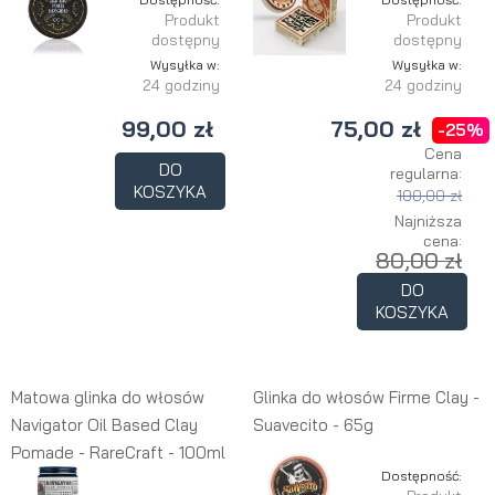
Produkt
Produkt
dostępny
dostępny
Wysyłka w:
Wysyłka w:
24 godziny
24 godziny
99,00 zł
75,00 zł
-25%
Cena
DO
regularna:
KOSZYKA
100,00 zł
Najniższa
cena:
80,00 zł
DO
KOSZYKA
Matowa glinka do włosów
Glinka do włosów Firme Clay -
Navigator Oil Based Clay
Suavecito - 65g
Pomade - RareCraft - 100ml
Dostępność: