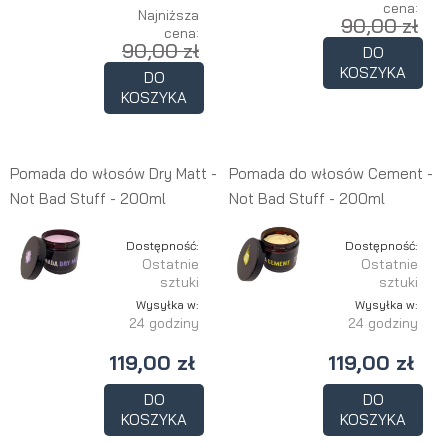
cena:
Najniższa
90,00 zł
cena:
90,00 zł
DO
KOSZYKA
DO
KOSZYKA
Pomada do włosów Dry Matt -
Pomada do włosów Cement -
Not Bad Stuff - 200ml
Not Bad Stuff - 200ml
Dostępność:
Dostępność:
Ostatnie
Ostatnie
sztuki
sztuki
Wysyłka w:
Wysyłka w:
24 godziny
24 godziny
119,00 zł
119,00 zł
DO
DO
KOSZYKA
KOSZYKA