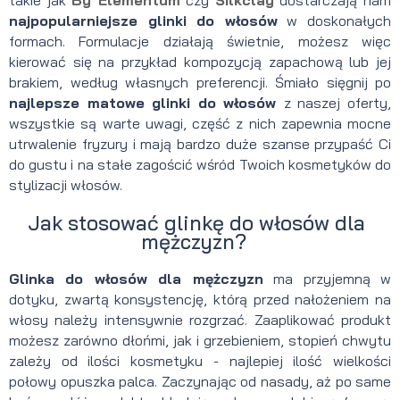
takie jak
By Elementum
czy
Silkclay
dostarczają nam
najpopularniejsze glinki do włosów
w doskonałych
formach. Formulacje działają świetnie, możesz więc
kierować się na przykład kompozycją zapachową lub jej
brakiem, według własnych preferencji. Śmiało sięgnij po
najlepsze matowe glinki do włosów
z naszej oferty,
wszystkie są warte uwagi, część z nich zapewnia mocne
utrwalenie fryzury i mają bardzo duże szanse przypaść Ci
do gustu i na stałe zagościć wśród Twoich kosmetyków do
stylizacji włosów.
Jak stosować glinkę do włosów dla
mężczyzn?
Glinka do włosów dla mężczyzn
ma przyjemną w
dotyku, zwartą konsystencję, którą przed nałożeniem na
włosy należy intensywnie rozgrzać. Zaaplikować produkt
możesz zarówno dłońmi, jak i grzebieniem, stopień chwytu
zależy od ilości kosmetyku - najlepiej ilość wielkości
połowy opuszka palca. Zaczynając od nasady, aż po same