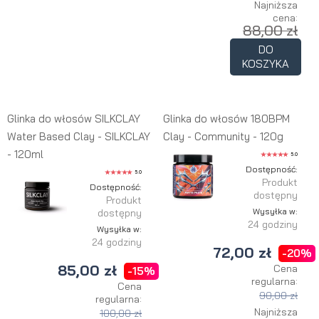
Najniższa
cena:
88,00 zł
DO
KOSZYKA
Glinka do włosów SILKCLAY
Glinka do włosów 180BPM
Water Based Clay - SILKCLAY
Clay - Community - 120g
- 120ml
5.0
Dostępność:
5.0
Produkt
Dostępność:
dostępny
Produkt
Wysyłka w:
dostępny
24 godziny
Wysyłka w:
24 godziny
72,00 zł
-20%
85,00 zł
Cena
-15%
regularna:
Cena
90,00 zł
regularna:
Najniższa
100,00 zł