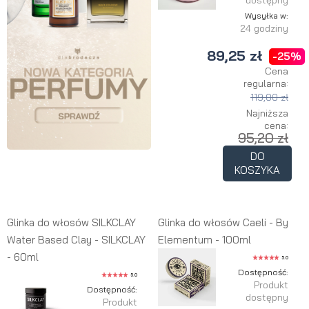
dostępny
Wysyłka w:
24 godziny
89,25 zł
-25%
Cena
regularna:
119,00 zł
Najniższa
cena:
95,20 zł
DO
KOSZYKA
Glinka do włosów SILKCLAY
Glinka do włosów Caeli - By
Water Based Clay - SILKCLAY
Elementum - 100ml
- 60ml
5.0
Dostępność:
5.0
Produkt
Dostępność:
dostępny
Produkt