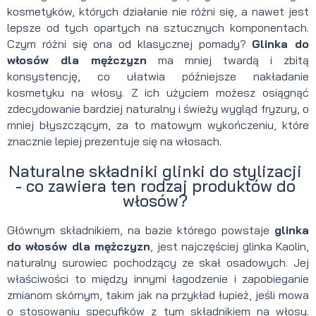
kosmetyków, których działanie nie różni się, a nawet jest
lepsze od tych opartych na sztucznych komponentach.
Czym różni się ona od klasycznej pomady?
Glinka do
włosów dla mężczyzn
ma mniej twardą i zbitą
konsystencję, co ułatwia późniejsze nakładanie
kosmetyku na włosy. Z ich użyciem możesz osiągnąć
zdecydowanie bardziej naturalny i świeży wygląd fryzury, o
mniej błyszczącym, za to matowym wykończeniu, które
znacznie lepiej prezentuje się na włosach.
Naturalne składniki glinki do stylizacji
- co zawiera ten rodzaj produktów do
włosów?
Głównym składnikiem, na bazie którego powstaje
glinka
do włosów dla mężczyzn
, jest najczęściej glinka Kaolin,
naturalny surowiec pochodzący ze skał osadowych. Jej
właściwości to między innymi łagodzenie i zapobieganie
zmianom skórnym, takim jak na przykład łupież, jeśli mowa
o stosowaniu specyfików z tym składnikiem na włosy.