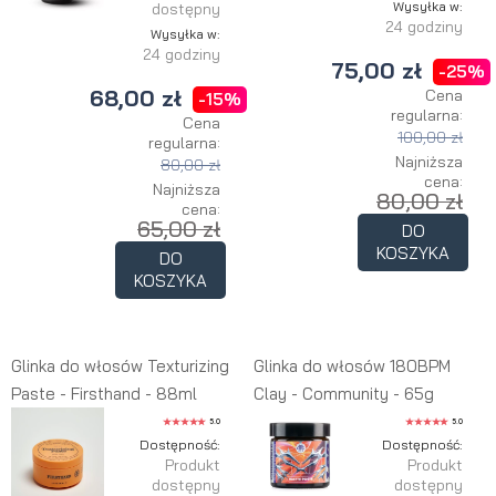
Wysyłka w:
dostępny
24 godziny
Wysyłka w:
24 godziny
75,00 zł
-25%
68,00 zł
Cena
-15%
regularna:
Cena
100,00 zł
regularna:
Najniższa
80,00 zł
cena:
Najniższa
80,00 zł
cena:
65,00 zł
DO
KOSZYKA
DO
KOSZYKA
Glinka do włosów Texturizing
Glinka do włosów 180BPM
Paste - Firsthand - 88ml
Clay - Community - 65g
5.0
5.0
Dostępność:
Dostępność:
Produkt
Produkt
dostępny
dostępny