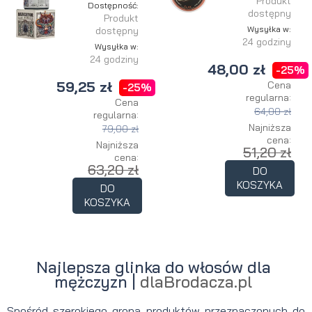
Produkt
Dostępność:
dostępny
Produkt
Wysyłka w:
dostępny
24 godziny
Wysyłka w:
24 godziny
48,00 zł
-25%
59,25 zł
Cena
-25%
regularna:
Cena
64,00 zł
regularna:
Najniższa
79,00 zł
cena:
Najniższa
51,20 zł
cena:
63,20 zł
DO
KOSZYKA
DO
KOSZYKA
Najlepsza glinka do włosów dla
mężczyzn |
dlaBrodacza.pl
Spośród szerokiego grona produktów przeznaczonych do