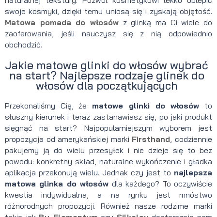
naturalnej tekstury. Pozwól kosmetykowi lekko oblepić
swoje kosmyki, dzięki temu uniosą się i zyskają objętość.
Matowa pomada do włosów
z glinką ma Ci wiele do
zaoferowania, jeśli nauczysz się z nią odpowiednio
obchodzić.
Jakie matowe glinki do włosów wybrać
na start? Najlepsze rodzaje glinek do
włosów dla początkujących
Przekonaliśmy Cię, że
matowe glinki do włosów
to
słuszny kierunek i teraz zastanawiasz się, po jaki produkt
sięgnąć na start? Najpopularniejszym wyborem jest
propozycja od amerykańskiej marki
Firsthand
, codziennie
pakujemy ją do wielu przesyłek i nie dzieje się to bez
powodu: konkretny skład, naturalne wykończenie i gładka
aplikacja przekonują wielu. Jednak czy jest to
najlepsza
matowa glinka do włosów
dla każdego? To oczywiście
kwestia indywidualna, a na rynku jest mnóstwo
różnorodnych propozycji. Również nasze rodzime marki