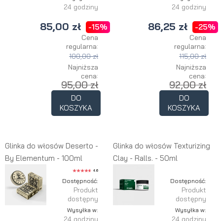
24 godziny
24 godziny
85,00 zł
86,25 zł
-15%
-25%
Cena
Cena
regularna:
regularna:
100,00 zł
115,00 zł
Najniższa
Najniższa
cena:
cena:
95,00 zł
92,00 zł
DO
DO
KOSZYKA
KOSZYKA
Glinka do włosów Deserto -
Glinka do włosów Texturizing
By Elementum - 100ml
Clay - Ralls. - 50ml
4.6
Dostępność:
Dostępność:
Produkt
Produkt
dostępny
dostępny
Wysyłka w:
Wysyłka w:
24 godziny
24 godziny