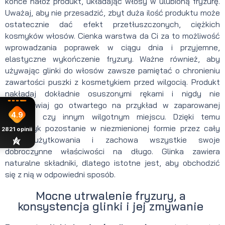
końce nałóż produkt, układając włosy w ulubioną fryzurę.
Uważaj, aby nie przesadzić, zbyt duża ilość produktu może
ostatecznie dać efekt przetłuszczonych, ciężkich
kosmyków włosów. Cienka warstwa da Ci za to możliwość
wprowadzania poprawek w ciągu dnia i przyjemne,
elastyczne wykończenie fryzury. Ważne również, aby
używając glinki do włosów zawsze pamiętać o chronieniu
zawartości puszki z kosmetykiem przed wilgocią. Produkt
nakładaj dokładnie osuszonymi rękami i nigdy nie
pozostawiaj go otwartego na przykład w zaparowanej
4.9
łazience czy innym wilgotnym miejscu. Dzięki temu
kosmetyk pozostanie w niezmienionej formie przez cały
2821
opinii
czas użytkowania i zachowa wszystkie swoje
dobroczynne właściwości na długo. Glinka zawiera
naturalne składniki, dlatego istotne jest, aby obchodzić
się z nią w odpowiedni sposób.
Mocne utrwalenie fryzury, a
konsystencja glinki i jej zmywanie