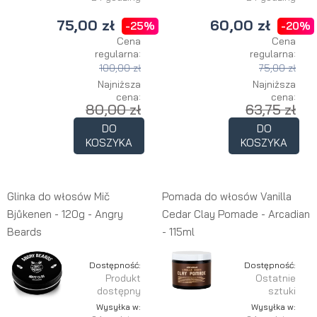
75,00 zł
60,00 zł
-25%
-20%
Cena
Cena
regularna:
regularna:
100,00 zł
75,00 zł
Najniższa
Najniższa
cena:
cena:
80,00 zł
63,75 zł
DO
DO
KOSZYKA
KOSZYKA
Glinka do włosów Mič
Pomada do włosów Vanilla
Bjůkenen - 120g - Angry
Cedar Clay Pomade - Arcadian
Beards
- 115ml
Dostępność:
Dostępność:
Produkt
Ostatnie
dostępny
sztuki
Wysyłka w:
Wysyłka w: