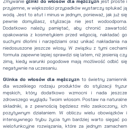
Zmywanie
glinki do włosów dla mężczyzn
jest proste i
przyjemne, w większości przypadków wystarczy spłukać ją
wodą. Jest to atut i minus w jednym, ponieważ, jak już się
pewnie domyślasz, stylizacja nie jest wodoodporna.
Dodatkowo należy pamiętać, aby chronić zawartość
opakowania z kosmetykiem przed wilgocią, nakładać go
suchymi dłońmi i narzędziami oraz unikać nakładania na
niedosuszone jeszcze włosy. W związku z tymi cechami
formuła zapewne lepiej sprawdzi się latem, niż jesienią czy
zimą, kiedy warunki pogodowe mają możliwość odbić się
negatywnie na uczesaniu.
Glinka do włosów dla mężczyzn
to świetny zamiennik
dla wszelkiego rodzaju produktów do stylizacji fryzur
męskich, który dodatkowo wzmocni i nada jeszcze
zdrowszego wyglądu Twoim włosom. Postaw na naturalne
składniki, a z pewnością będziesz miło zaskoczony, ich
pozytywnym działaniem. W obliczu wielu obowiązków i
intensywnego trybu życia tym bardziej warto sięgać po
wielofunkcyjne rozwiązania, które za jednym zamachem