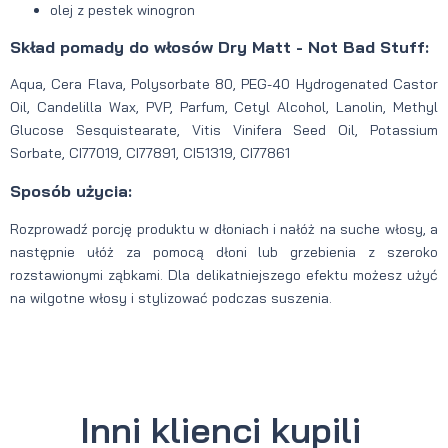
olej z pestek winogron
Skład pomady do włosów Dry Matt - Not Bad Stuff:
Aqua, Cera Flava, Polysorbate 80, PEG-40 Hydrogenated Castor
Oil, Candelilla Wax, PVP, Parfum, Cetyl Alcohol, Lanolin, Methyl
Glucose Sesquistearate, Vitis Vinifera Seed Oil, Potassium
Sorbate, CI77019, CI77891, CI51319, CI77861
Sposób użycia:
Rozprowadź porcję produktu w dłoniach i nałóż na suche włosy, a
następnie ułóż za pomocą dłoni lub grzebienia z szeroko
rozstawionymi ząbkami. Dla delikatniejszego efektu możesz użyć
na wilgotne włosy i stylizować podczas suszenia.
Inni klienci kupili