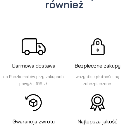
również
Darmowa dostawa
Bezpieczne zakupy
do Paczkomatów przy zakupach
wszystkie płatności są
powyżej 199 zł.
zabezpieczone.
Gwarancja zwrotu
Najlepsza jakość