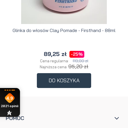
Glinka do włosów Clay Pomade - Firsthand - 88ml
89,25 zł
-25%
119,00 zł
Cena regularna:
95,20 zł
Najniższa cena:
DO KOSZYKA
4.9
2821
opinii
POMOC