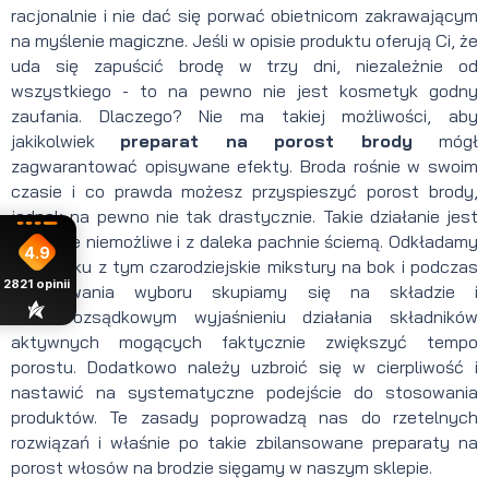
racjonalnie i nie dać się porwać obietnicom zakrawającym
na myślenie magiczne. Jeśli w opisie produktu oferują Ci, że
uda się zapuścić brodę w trzy dni, niezależnie od
wszystkiego - to na pewno nie jest kosmetyk godny
zaufania. Dlaczego? Nie ma takiej możliwości, aby
jakikolwiek
preparat na porost brody
mógł
zagwarantować opisywane efekty. Broda rośnie w swoim
czasie i co prawda możesz przyspieszyć porost brody,
jednak na pewno nie tak drastycznie. Takie działanie jest
fizycznie niemożliwe i z daleka pachnie ściemą. Odkładamy
4.9
w związku z tym czarodziejskie mikstury na bok i podczas
2821
opinii
dokonywania wyboru skupiamy się na składzie i
zdroworozsądkowym wyjaśnieniu działania składników
aktywnych mogących faktycznie zwiększyć tempo
porostu. Dodatkowo należy uzbroić się w cierpliwość i
nastawić na systematyczne podejście do stosowania
produktów. Te zasady poprowadzą nas do rzetelnych
rozwiązań i właśnie po takie zbilansowane preparaty na
porost włosów na brodzie sięgamy w naszym sklepie.