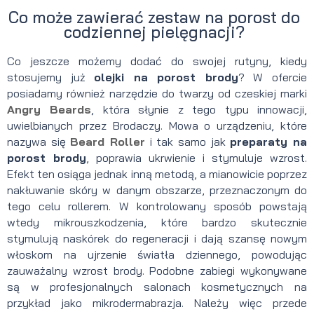
Co może zawierać zestaw na porost do
codziennej pielęgnacji?
Co jeszcze możemy dodać do swojej rutyny, kiedy
stosujemy już
olejki na porost brody
? W ofercie
posiadamy również narzędzie do twarzy od czeskiej marki
Angry Beards
, która słynie z tego typu innowacji,
uwielbianych przez Brodaczy. Mowa o urządzeniu, które
nazywa się
Beard Roller
i tak samo jak
preparaty na
porost brody
, poprawia ukrwienie i stymuluje wzrost.
Efekt ten osiąga jednak inną metodą, a mianowicie poprzez
nakłuwanie skóry w danym obszarze, przeznaczonym do
tego celu rollerem. W kontrolowany sposób powstają
wtedy mikrouszkodzenia, które bardzo skutecznie
stymulują naskórek do regeneracji i dają szansę nowym
włoskom na ujrzenie światła dziennego, powodując
zauważalny wzrost brody. Podobne zabiegi wykonywane
są w profesjonalnych salonach kosmetycznych na
przykład jako mikrodermabrazja. Należy więc przede