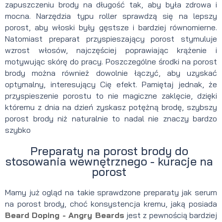
zapuszczeniu brody na długość tak, aby była zdrowa i
mocna. Narzędzia typu roller sprawdzą się na lepszy
porost, aby włoski były gęstsze i bardziej równomierne.
Natomiast preparat przyspieszający porost stymuluje
wzrost włosów, najczęściej poprawiając krążenie i
motywując skórę do pracy. Poszczególne środki na porost
brody można również dowolnie łączyć, aby uzyskać
optymalny, interesujący Cię efekt. Pamiętaj jednak, że
przyspieszenie porostu to nie magiczne zaklęcie, dzięki
któremu z dnia na dzień zyskasz potężną brodę, szybszy
porost brody niż naturalnie to nadal nie znaczy bardzo
szybko
Preparaty na porost brody do
stosowania wewnętrznego - kuracje na
porost
Mamy już ogląd na takie sprawdzone preparaty jak serum
na porost brody, choć konsystencja kremu, jaką posiada
Beard Doping - Angry Beards
jest z pewnością bardziej