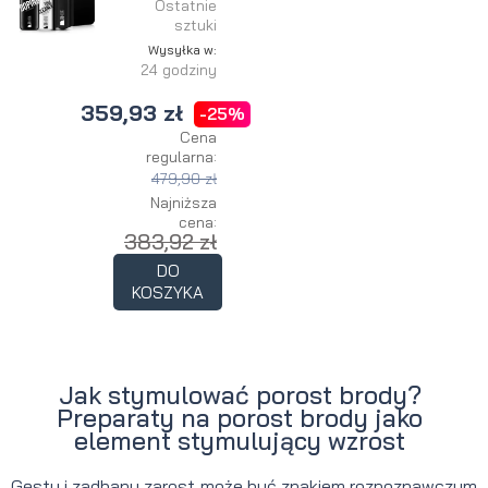
Ostatnie
sztuki
Wysyłka w:
24 godziny
359,93 zł
-25%
Cena
regularna:
479,90 zł
Najniższa
cena:
383,92 zł
DO
KOSZYKA
Jak stymulować porost brody?
Preparaty na porost brody jako
element stymulujący wzrost
Gęsty i zadbany zarost może być znakiem rozpoznawczym