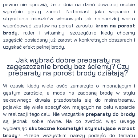
pewno nie sprawią, że z dnia na dzień dowolnej osobie
wyrośnie gęsty zarost. Natomiast jako wsparcie i
stymulacja mieszków włosowych jak najbardziej warto
wypróbować zestaw na porost zarostu:
krem na porost
brody
, roller i witaminy, szczególnie kiedy chcemy
zagęścić posiadany już zarost w konkretnych obszarach i
uzyskać efekt pełnej brody.
Jak wybrać dobre preparaty na
zagęszczenie brody bez ściemy? Czy
preparaty na porost brody działają?
W czasie kiedy wiele osób zamarzyło o imponującym i
gęstym zaroście, a moda na zadbaną brodę w stylu
seksownego drwala przedostała się do mainstreamu,
pojawiło się wiele specyfików mających na celu wsparcie
w realizacji tego celu. Nie wszystkie
preparaty do brody
są jednak sobie równe. Na co zwrócić więc uwagę
wybierając
skuteczne kosmetyki stymulujące wzrost
brody
? Przede wszystkim należy podejść do tematu