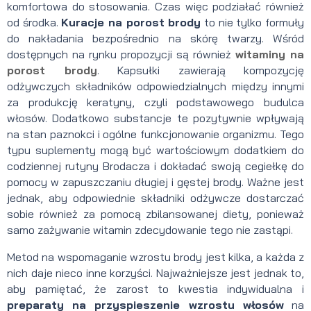
komfortowa do stosowania. Czas więc podziałać również
od środka.
Kuracje na porost brody
to nie tylko formuły
do nakładania bezpośrednio na skórę twarzy. Wśród
dostępnych na rynku propozycji są również
witaminy na
porost brody
. Kapsułki zawierają kompozycję
odżywczych składników odpowiedzialnych między innymi
za produkcję keratyny, czyli podstawowego budulca
włosów. Dodatkowo substancje te pozytywnie wpływają
na stan paznokci i ogólne funkcjonowanie organizmu. Tego
typu suplementy mogą być wartościowym dodatkiem do
codziennej rutyny Brodacza i dokładać swoją cegiełkę do
pomocy w zapuszczaniu długiej i gęstej brody. Ważne jest
jednak, aby odpowiednie składniki odżywcze dostarczać
sobie również za pomocą zbilansowanej diety, ponieważ
samo zażywanie witamin zdecydowanie tego nie zastąpi.
Metod na wspomaganie wzrostu brody jest kilka, a każda z
nich daje nieco inne korzyści. Najważniejsze jest jednak to,
aby pamiętać, że zarost to kwestia indywidualna i
preparaty na przyspieszenie wzrostu włosów
na