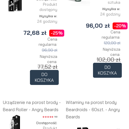
sztuka
Produkt
Wysyłka w:
dostępny
24 godziny
Wysyłka w:
24 godziny
96,00 zł
-20%
72,68 zł
Cena
-25%
regularna:
Cena
120,00 zł
regularna:
Najniższa
96,90 zł
cena:
Najniższa
102,00 zł
cena:
77,52 zł
DO
KOSZYKA
DO
KOSZYKA
Urządzenie na porost brody -
Witaminy na porost brody
Beard Roller - Angry Beards
Beardroids - 60szt. - Angry
Beards
5.0
Dostępność:
Produkt