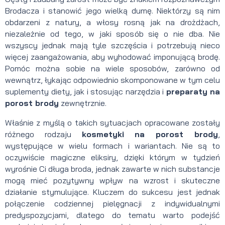
Brodacza i stanowić jego wielką dumę. Niektórzy są nim
obdarzeni z natury, a włosy rosną jak na drożdżach,
niezależnie od tego, w jaki sposób się o nie dba. Nie
wszyscy jednak mają tyle szczęścia i potrzebują nieco
więcej zaangażowania, aby wyhodować imponującą brodę.
Pomóc można sobie na wiele sposobów, zarówno od
wewnątrz, łykając odpowiednio skomponowane w tym celu
suplementy diety, jak i stosując narzędzia i
preparaty na
porost brody
zewnętrznie.
Właśnie z myślą o takich sytuacjach opracowane zostały
różnego rodzaju
kosmetyki na porost brody
,
występujące w wielu formach i wariantach. Nie są to
oczywiście magiczne eliksiry, dzięki którym w tydzień
wyrośnie Ci długa broda, jednak zawarte w nich substancje
mogą mieć pozytywny wpływ na wzrost i skuteczne
działanie stymulujące. Kluczem do sukcesu jest jednak
połączenie codziennej pielęgnacji z indywidualnymi
predyspozycjami, dlatego do tematu warto podejść