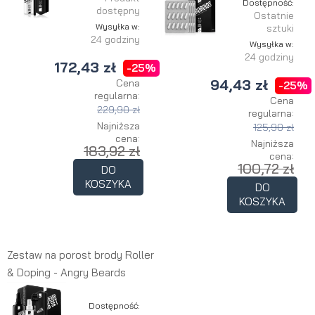
Dostępność:
dostępny
Ostatnie
Wysyłka w:
sztuki
24 godziny
Wysyłka w:
24 godziny
172,43 zł
-25%
94,43 zł
Cena
-25%
regularna:
Cena
229,90 zł
regularna:
Najniższa
125,90 zł
cena:
Najniższa
183,92 zł
cena:
100,72 zł
DO
KOSZYKA
DO
KOSZYKA
Zestaw na porost brody Roller
& Doping - Angry Beards
Dostępność: