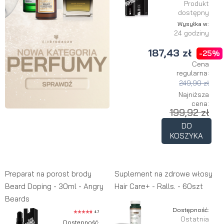
Produkt
dostępny
Wysyłka w:
24 godziny
187,43 zł
-25%
Cena
regularna:
249,90 zł
Najniższa
cena:
199,92 zł
DO
KOSZYKA
Preparat na porost brody
Suplement na zdrowe włosy
Beard Doping - 30ml - Angry
Hair Care+ - Ralls. - 60szt
Beards
Dostępność:
4.7
Ostatnia
Dostępność: