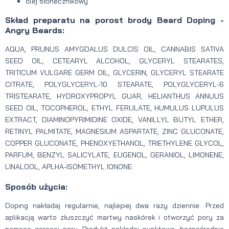
olej słonecznikowy
Skład preparatu na porost brody Beard Doping -
Angry Beards:
AQUA, PRUNUS AMYGDALUS DULCIS OIL, CANNABIS SATIVA
SEED OIL, CETEARYL ALCOHOL, GLYCERYL STEARATES,
TRITICUM VULGARE GERM OIL, GLYCERIN, GLYCERYL STEARATE
CITRATE, POLYGLYCERYL-10 STEARATE, POLYGLYCERYL-6
TRISTEARATE, HYDROXYPROPYL GUAR, HELIANTHUS ANNUUS
SEED OIL, TOCOPHEROL, ETHYL FERULATE, HUMULUS LUPULUS
EXTRACT, DIAMINOPYRIMIDINE OXIDE, VANILLYL BUTYL ETHER,
RETINYL PALMITATE, MAGNESIUM ASPARTATE, ZINC GLUCONATE,
COPPER GLUCONATE, PHENOXYETHANOL, TRIETHYLENE GLYCOL,
PARFUM, BENZYL SALICYLATE, EUGENOL, GERANIOL, LIMONENE,
LINALOOL, APLHA-ISOMETHYL IONONE.
Sposób użycia:
Doping nakładaj regularnie, najlepiej dwa razy dziennie. Przed
aplikacją warto złuszczyć martwy naskórek i otworzyć pory za
pomocą gorącej pary. Produkt nakładaj punktowo, bezpośrednio