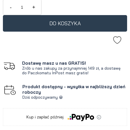
krócej niż 30 dni, wyświetlana jest
-
+
najniższa cena od momentu, kiedy
produkt pojawił się w sprzedaży.
DO KOSZYKA
Dostawę masz u nas GRATIS!
Zrób u nas zakupy za przynajmniej 149 zł, a dostawę
do Paczkomatu InPost masz gratis!
Produkt dostępny - wysyłka w najbliższy dzień
roboczy
Dziś odpoczywamy 😁
Kup i zapłać później