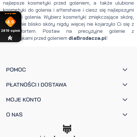
najlepsze kosmetyki przed goleniem, a także ulubione
kosmetyki do golenia i aftershave i ciesz się najlepszymi
efektami golenia. Wybierz kosmetyki zmiękczające skórę,
4.9
by golenie blisko skóry nigdy więcej nie kojarzyło Ci się z
dyskomfortem. Postaw na precyzyjne golenie z
2819
opinii
kosmetykami przed goleniem
dlaBrodacza.pl
!
POMOC
PŁATNOŚCI I DOSTAWA
MOJE KONTO
O NAS