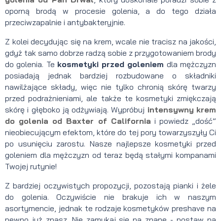
oporną brodą w procesie golenia, a do tego działa
przeciwzapalnie i antybakteryjnie.
Z kolei decydując się na krem, wcale nie tracisz na jakości,
gdyż tak samo dobrze radzą sobie z przygotowaniem brody
do golenia. Te
kosmetyki przed goleniem
dla mężczyzn
posiadają jednak bardziej rozbudowane o składniki
nawilżające składy, więc nie tylko chronią skórę twarzy
przed podrażnieniami, ale także te kosmetyki zmiękczają
skórę i głęboko ją odżywiają. Wypróbuj
intensywny
krem
do golenia od Baxter of California
i powiedz „dość”
nieobiecującym efektom, które do tej pory towarzyszyły Ci
po usunięciu zarostu. Nasze najlepsze kosmetyki przed
goleniem dla mężczyzn od teraz będą stałymi kompanami
Twojej rutynie!
Z bardziej oczywistych propozycji, pozostają pianki i żele
do golenia. Oczywiście nie brakuje ich w naszym
asortymencie, jednak te rodzaje kosmetyków preshave na
pewno już znasz. Nie zamykaj się na znane - postaw na