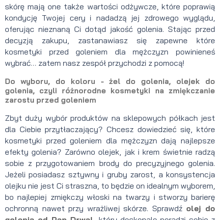
skórę mają one także wartości odżywcze, które poprawią
kondycję Twojej cery i nadadzą jej zdrowego wyglądu,
oferując nieznaną Ci dotąd jakość golenia. Stając przed
decyzją zakupu, zastanawiasz się zapewne które
kosmetyki przed goleniem dla mężczyzn powinieneś
wybrać… zatem nasz zespół przychodzi z pomocą!
Do wyboru, do koloru - żel do golenia, olejek do
golenia, czyli różnorodne kosmetyki na zmiękczanie
zarostu przed goleniem
Zbyt duży wybór produktów na sklepowych półkach jest
dla Ciebie przytłaczający? Chcesz dowiedzieć się, które
kosmetyki przed goleniem dla mężczyzn dają najlepsze
efekty golenia? Zarówno olejek, jak i krem świetnie radzą
sobie z przygotowaniem brody do precyzyjnego golenia.
Jeżeli posiadasz sztywny i gruby zarost, a konsystencja
olejku nie jest Ci straszna, to będzie on idealnym wyborem,
bo najlepiej zmiękczy włoski na twarzy i stworzy barierę
ochronną nawet przy wrażliwej skórze. Sprawdź
olej do
golenia od Pan Drwal
, który doskonale poradzi sobie z