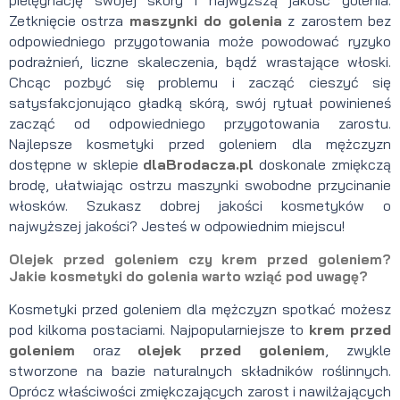
Zetknięcie ostrza
maszynki do golenia
z zarostem bez
odpowiedniego przygotowania może powodować ryzyko
podrażnień, liczne skaleczenia, bądź wrastające włoski.
Chcąc pozbyć się problemu i zacząć cieszyć się
satysfakcjonująco gładką skórą, swój rytuał powinieneś
zacząć od odpowiedniego przygotowania zarostu.
Najlepsze kosmetyki przed goleniem dla mężczyzn
dostępne w sklepie
dlaBrodacza.pl
doskonale zmiękczą
brodę, ułatwiając ostrzu maszynki swobodne przycinanie
włosków. Szukasz dobrej jakości kosmetyków o
najwyższej jakości? Jesteś w odpowiednim miejscu!
Olejek przed goleniem czy krem przed goleniem?
Jakie kosmetyki do golenia warto wziąć pod uwagę?
Kosmetyki przed goleniem dla mężczyzn spotkać możesz
pod kilkoma postaciami. Najpopularniejsze to
krem przed
goleniem
oraz
olejek przed goleniem
, zwykle
stworzone na bazie naturalnych składników roślinnych.
Oprócz właściwości zmiękczających zarost i nawilżających