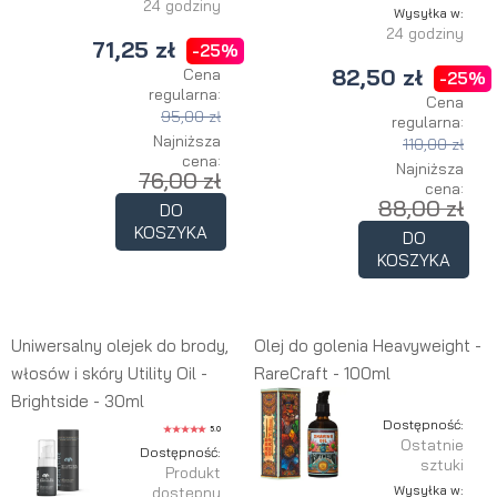
24 godziny
Wysyłka w:
24 godziny
71,25 zł
-25%
82,50 zł
Cena
-25%
regularna:
Cena
95,00 zł
regularna:
Najniższa
110,00 zł
cena:
Najniższa
76,00 zł
cena:
88,00 zł
DO
KOSZYKA
DO
KOSZYKA
Uniwersalny olejek do brody,
Olej do golenia Heavyweight -
włosów i skóry Utility Oil -
RareCraft - 100ml
Brightside - 30ml
Dostępność:
5.0
Ostatnie
Dostępność:
sztuki
Produkt
Wysyłka w:
dostępny