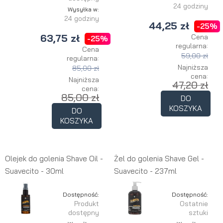
24 godziny
Wysyłka w:
24 godziny
44,25 zł
-25%
63,75 zł
Cena
-25%
regularna:
Cena
59,00 zł
regularna:
Najniższa
85,00 zł
cena:
Najniższa
47,20 zł
cena:
85,00 zł
DO
KOSZYKA
DO
KOSZYKA
Olejek do golenia Shave Oil -
Żel do golenia Shave Gel -
Suavecito - 30ml
Suavecito - 237ml
Dostępność:
Dostępność:
Produkt
Ostatnie
dostępny
sztuki