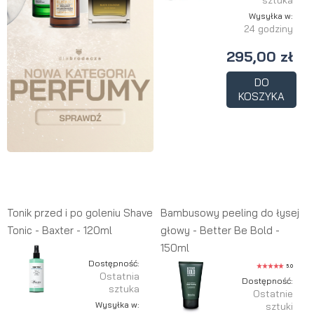
sztuka
Wysyłka w:
24 godziny
295,00 zł
DO
KOSZYKA
Tonik przed i po goleniu Shave
Bambusowy peeling do łysej
Tonic - Baxter - 120ml
głowy - Better Be Bold -
150ml
Dostępność:
5.0
Ostatnia
Dostępność:
sztuka
Ostatnie
Wysyłka w:
sztuki