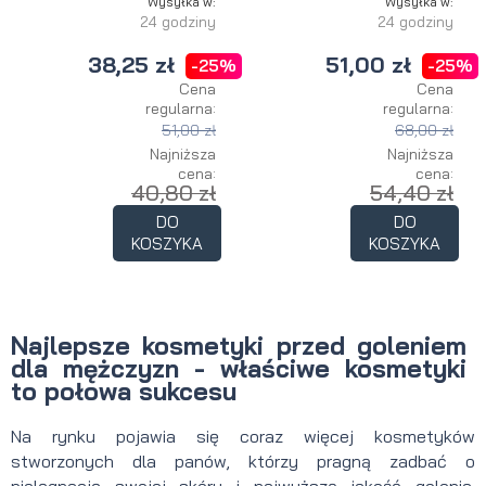
Wysyłka w:
Wysyłka w:
24 godziny
24 godziny
38,25 zł
51,00 zł
-25%
-25%
Cena
Cena
regularna:
regularna:
51,00 zł
68,00 zł
Najniższa
Najniższa
cena:
cena:
40,80 zł
54,40 zł
DO
DO
KOSZYKA
KOSZYKA
Najlepsze kosmetyki przed goleniem
dla mężczyzn - właściwe kosmetyki
to połowa sukcesu
Na rynku pojawia się coraz więcej kosmetyków
stworzonych dla panów, którzy pragną zadbać o
pielęgnację swojej skóry i najwyższą jakość golenia.