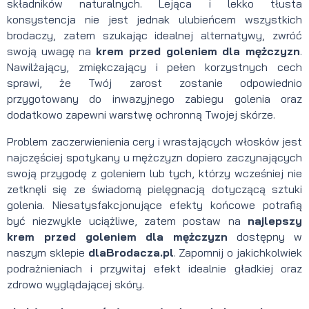
składników naturalnych. Lejąca i lekko tłusta
konsystencja nie jest jednak ulubieńcem wszystkich
brodaczy, zatem szukając idealnej alternatywy, zwróć
swoją uwagę na
krem przed goleniem dla mężczyzn
.
Nawilżający, zmiękczający i pełen korzystnych cech
sprawi, że Twój zarost zostanie odpowiednio
przygotowany do inwazyjnego zabiegu golenia oraz
dodatkowo zapewni warstwę ochronną Twojej skórze.
Problem zaczerwienienia cery i wrastających włosków jest
najczęściej spotykany u mężczyzn dopiero zaczynających
swoją przygodę z goleniem lub tych, którzy wcześniej nie
zetknęli się ze świadomą pielęgnacją dotyczącą sztuki
golenia. Niesatysfakcjonujące efekty końcowe potrafią
być niezwykle uciążliwe, zatem postaw na
najlepszy
krem przed goleniem dla mężczyzn
dostępny w
naszym sklepie
dlaBrodacza.pl
. Zapomnij o jakichkolwiek
podrażnieniach i przywitaj efekt idealnie gładkiej oraz
zdrowo wyglądającej skóry.