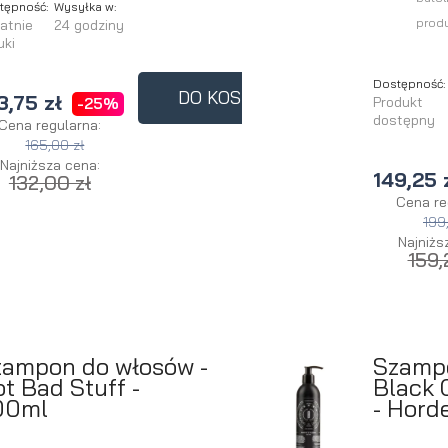
tępność:
Wysyłka w:
produ
atnie
24 godziny
uki
Dostępność:
DO KOSZYKA
3,75 zł
Produkt
-25%
dostępny
Cena regularna:
165,00 zł
Najniższa cena:
149,25 
132,00 zł
Cena re
199
Najniżs
159,
zampon do włosów -
Szamp
t Bad Stuff -
Black 
00ml
- Hord