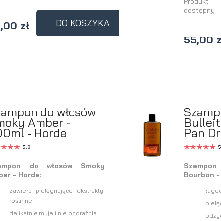
Produkt
dostępny
DO KOSZYKA
,00 zł
55,00 z
zampon do włosów
Szamp
moky Amber -
Bullei
00ml - Horde
Pan Dr
5.0
5
ampon do włosów Smoky
Szampon 
er - Horde:
Bourbon - 
zawiera pielęgnujące ekstrakty
łagod
roślinne
pielę
delikatnie myje i nie podrażnia
odżyw