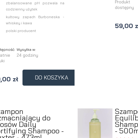
Produkt
zbalansowane pH pozwala na
dostępny
a
codzienny użytek
kultowy zapach Burboneska -
whiskey i kawa
59,00 z
polski producent
tępność:
Wysyłka w:
atnie
24 godziny
uki
DO KOSZYKA
,00 zł
zampon
Szampo
zmacniający do
Equili
osów Daily
Shampo
rtifying Shampoo -
- 500m
xter - 473ml