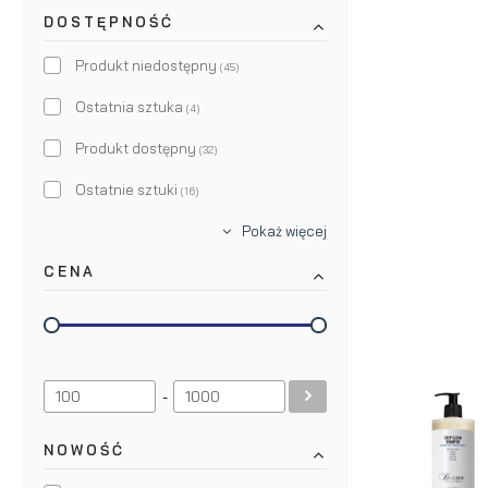
250ml
(7)
DOSTĘPNOŚĆ
Suavecito
(1)
283ml
(1)
Produkt niedostępny
(45)
300ml
(8)
Ostatnia sztuka
(4)
350ml
(1)
Produkt dostępny
(32)
500ml
(3)
Ostatnie sztuki
(16)
935ml
(1)
Pokaż więcej
1000ml
(7)
CENA
-
NOWOŚĆ