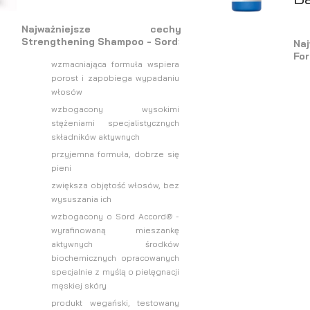
Najważniejsze cechy
Strengthening Shampoo - Sord
:
Na
For
wzmacniająca formuła wspiera
porost i zapobiega wypadaniu
włosów
wzbogacony wysokimi
stężeniami specjalistycznych
składników aktywnych
przyjemna formuła, dobrze się
pieni
zwiększa objętość włosów, bez
wysuszania ich
wzbogacony o Sord Accord
®
-
wyrafinowaną mieszankę
aktywnych środków
biochemicznych opracowanych
specjalnie z myślą o pielęgnacji
męskiej skóry
produkt wegański, testowany