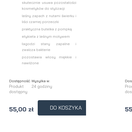
skutecznie usuwa pozostałości
kosmetyków do stylizacji
leśny zapach z nutami świerku i
liści czarnej porzeczki
praktyczna butelka z pompką
etykieta z leśnym motywem
łagodzi stany zapalne i
zwalcza bakterie
pozostawia włosy miękkie i
nawilżone
Dostępność:
Wysyłka w:
Dos
Produkt
24 godziny
Pro
dostępny
dos
DO KOSZYKA
55,00 zł
55