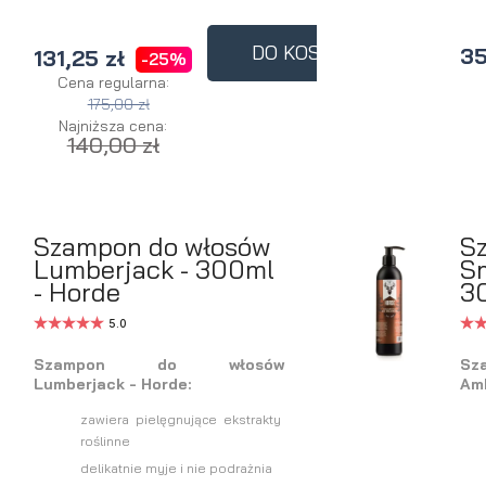
DO KOSZYKA
35
131,25 zł
-25%
Cena regularna:
175,00 zł
Najniższa cena:
140,00 zł
Szampon do włosów
S
Lumberjack - 300ml
S
- Horde
3
5.0
Szampon do włosów
Sz
Lumberjack - Horde:
Amb
zawiera pielęgnujące ekstrakty
roślinne
delikatnie myje i nie podrażnia