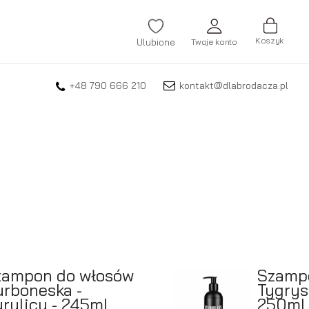
Koszyk
Ulubione
Twoje konto
+48 790 666 210
kontakt@dlabrodacza.pl
ZALOGUJ SIĘ
Nie pamiętasz hasła?
ZAREJESTRUJ SIĘ
zampon do włosów
Szamp
rboneska -
Tygrysi
rulicy - 245ml
250ml