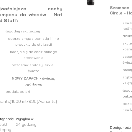
Szampon
ajważniejsze cechy
Circle - H
amponu do włosów - Not
d Stuff:
zawie
rośli
łagodny i skuteczny
delik
dobrze zmywa pomady i inne
skute
produkty do stylizacji
kosme
nadaje się do codziennego
zapa
stosowania
świe
pozostawia włosy lekkie i
prakt
świeże
stylo
NOWY ZAPACH - świeży,
księż
ogórkowy
łagod
produkt polski
bakte
riants}1000 ml/930{/variants}
pozo
nawil
tępność:
Wysyłka w:
dukt
24 godziny
Dostępność:
tępny