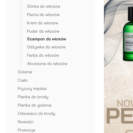
Akcesoria do brody i wąsów
Krem do włosów
brody ze św
Glinka do włosów
Preparaty na porost brody
Puder do włosów
Pasta do włosów
Szczotka
Krem do włosów
Odżywka do brody
Szampon do włosów
brody
Puder do włosów
Wosk do brody
Odżywka do włosów
Grzebień 
Szampon do włosów
Odżywka do włosów
Peeling do brody
Farba do włosów
brody
Farba do włosów
Farba do brody
Akcesoria do włosów
Olejek
Grzebień 
Akcesoria do włosów
Golenie
Wybór blogera Popraw wONs
do
wąsów
Ciało
brody
Nożyczki 
Fryzury męskie
na
brody
Pianka do brody
Pianka do golenia
lato
Nożyczki 
Odsiwiacz do brody
Olejek
wąsów
Nowości
Promocje
do
Prostown