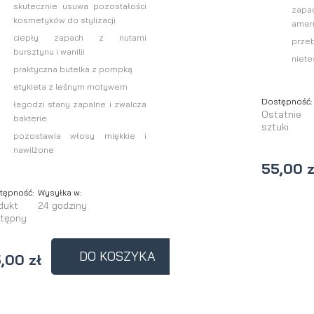
skutecznie usuwa pozostałości
zapa
kosmetyków do stylizacji
amer
ciepły zapach z nutami
prze
bursztynu i wanilii
niete
praktyczna butelka z pompką
etykieta z leśnym motywem
Dostępność:
łagodzi stany zapalne i zwalcza
Ostatnie
bakterie
sztuki
pozostawia włosy miękkie i
nawilżone
55,00 z
tępność:
Wysyłka w:
dukt
24 godziny
tępny
DO KOSZYKA
,00 zł