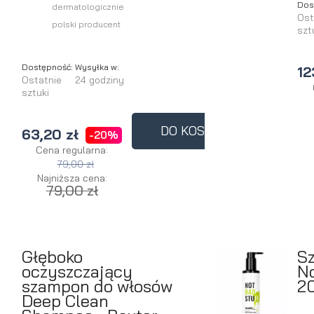
Dos
dermatologicznie
Ost
polski producent
szt
Dostępność:
Wysyłka w:
12
Ostatnie
24 godziny
sztuki
DO KOSZYKA
63,20 zł
-20%
Cena regularna:
79,00 zł
Najniższa cena:
79,00 zł
Głęboko
S
oczyszczający
No
szampon do włosów
2
Deep Clean