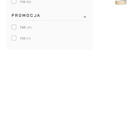
nie
(52)
PROMOCJA
tak
(41)
nie
(11)