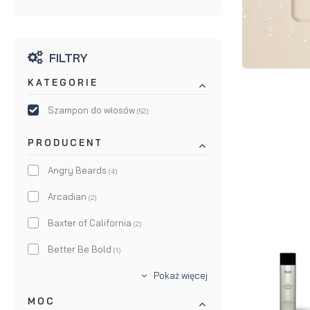
brody
do brody
na
Suszarka
FILTRY
zimę
do brody
KATEGORIE
Szampon do włosów
(52)
PRODUCENT
Angry Beards
(4)
Arcadian
(2)
Baxter of California
(2)
Better Be Bold
(1)
Bullfrog
Pokaż więcej
(6)
MOC
By Vilain
(2)