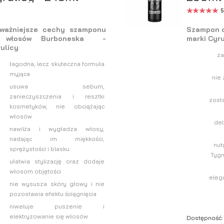
5
jważniejsze cechy szamponu
Szampon d
 włosów Burboneska -
marki Cyru
ulicy
:
za
łagodna, lecz skuteczna formuła
myjąca
nie
usuwa sebum,
zanieczyszczenia i resztki
zost
kosmetyków, nie obciążając
włosów
del
nawilża i wygładza włosy,
nadając im miękkości,
nut
sprężystości i blasku
Tygr
ułatwia stylizację oraz dodaje
włosom objętości
eleg
a
nie wysusza skóry głowy i nie
pozostawia efektu ściągnięcia
niweluje puszenie i
elektryzowanie się włosów
Dostępność: