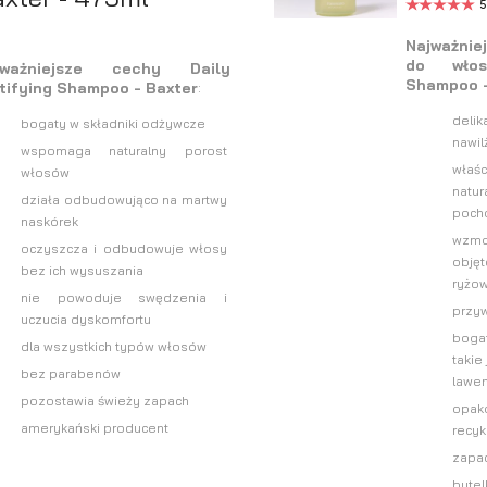
5
Najważnie
do włos
jważniejsze cechy Daily
Shampoo -
tifying Shampoo - Baxter
:
delik
bogaty w składniki odżywcze
nawil
wspomaga naturalny porost
wła
włosów
nat
działa odbudowująco na martwy
pocho
naskórek
wzmo
oczyszcza i odbudowuje włosy
obję
bez ich wysuszania
ryżo
nie powoduje swędzenia i
przyw
uczucia dyskomfortu
bogat
dla wszystkich typów włosów
takie
bez parabenów
lawe
pozostawia świeży zapach
opa
amerykański producent
recyk
zapa
butel