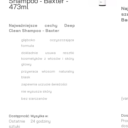
Shampoo - Baxter -
473ml
N
sz
Ba
Najważniejsze cechy Deep
Clean Shampoo - Baxter
:
głęboko oczyszczająca
formuła
dokładnie usuwa resztki
kosmetyków z włosów i skóry
głowy
przywraca włosom naturalny
blask
zapewnia uczucie świeżości
nie wysusza skóry
{va
bez siarczanów
Dos
Dostępność:
Wysyłka w:
Pro
Ostatnie
24 godziny
dos
sztuki