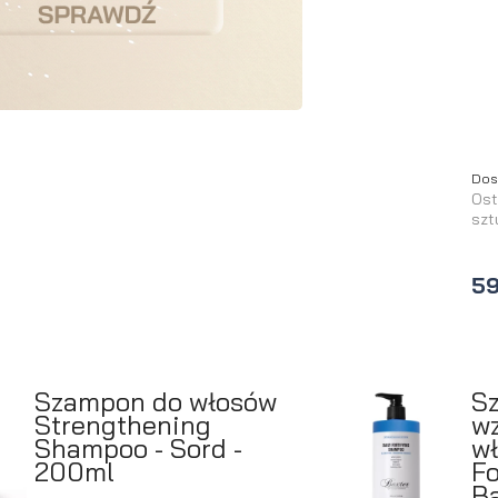
perfumowan
Krem do
Zestaw
Woda
twarzy dla
do
toaletowa
mężczyzn
tatuażu
Dos
Ost
szt
59
Szampon do włosów
S
Strengthening
w
Shampoo - Sord -
wł
200ml
Fo
Ba