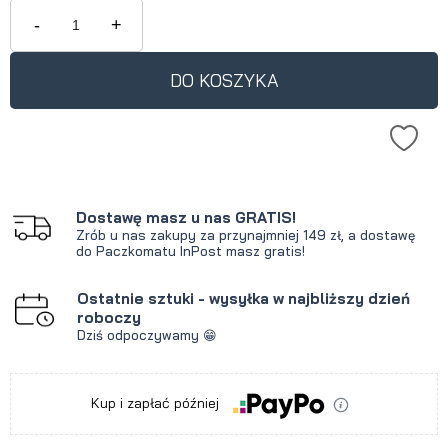
krócej niż 30 dni, wyświetlana jest
-
+
najniższa cena od momentu, kiedy
produkt pojawił się w sprzedaży.
DO KOSZYKA
Dostawę masz u nas GRATIS!
Zrób u nas zakupy za przynajmniej 149 zł, a dostawę
do Paczkomatu InPost masz gratis!
Ostatnie sztuki - wysyłka w najbliższy dzień
roboczy
Dziś odpoczywamy 😁
Kup i zapłać później