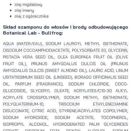
olej migdałowy
olej lniany
olej z ogórecznika
Skład szamponu do włosów i brody odbudowującego
Botanical Lab - Bullfrog:
AQUA (WATER/EAU), SODIUM LAUROYL METHYL ISETHIONATE,
DISODIUM COCOAMPHODIACETATE, POLYSORBATE 20, GLYCERIN,
PISTACIA VERA SEED OIL, OLEA EUROPAEA FRUIT OIL (OLIVE
FRUIT OIL), PRUNUS AMYGDALUS DULCIS OIL (PRUNUS
AMYGDALUS DULCIS (SWEET ALMOND OIL), LAURIC ACID, LINUM
USITATISSIMUM SEED OIL (LINSEED), BORAGO OFFICINALIS SEED
OIL, PARFUM (FRAGRANCE), SODIUM CHLORIDE, COCO-
GLUCOSIDE, GLYCERYL OLEATE, ACRYLATES/C10-30 ALKYL
ACRYLATE CROSSPOLYMER, SODIUM METHYL ISETHIONATE,
POLYQUATERNIUM-10, TRISODIUM ETHYLENEDIAMINE
DISUCCINATE, CITRIC ACID, STYRENE/ACRYLATES COPOLYMER,
SODIUM HYDROXIDE, SODIUM ACETATE, TOCOPHEROL,
ISOPROPYL ALCOHOL, HYDROGENATED PALM GLYCERIDES
CITRATE, DISODIUM EDTA, BENZYL ALCOHOL, SODIUM