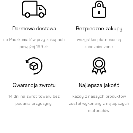
Darmowa dostawa
Bezpieczne zakupy
do Paczkomatów przy zakupach
wszystkie płatności są
powyżej 199 zł.
zabezpieczone.
Gwarancja zwrotu
Najlepsza jakość
14 dni na zwrot towaru bez
każdy z naszych produktów
podania przyczyny.
został wykonany z najlepszych
materiałów.