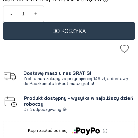
Jeżeli produkt jest sprzedawany
krócej niż 30 dni, wyświetlana jest
-
+
najniższa cena od momentu, kiedy
produkt pojawił się w sprzedaży.
DO KOSZYKA
Dostawę masz u nas GRATIS!
Zrób u nas zakupy za przynajmniej 149 zł, a dostawę
do Paczkomatu InPost masz gratis!
Produkt dostępny - wysyłka w najbliższy dzień
roboczy
Dziś odpoczywamy 😁
Kup i zapłać później