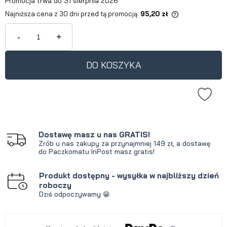
Promocja trwa do 31 sierpnia 2026
Najniższa cena z 30 dni przed tą promocją:
95,20 zł
Jeżeli produkt jest sprzedawany
krócej niż 30 dni, wyświetlana jest
-
+
najniższa cena od momentu, kiedy
produkt pojawił się w sprzedaży.
DO KOSZYKA
Dostawę masz u nas GRATIS!
Zrób u nas zakupy za przynajmniej 149 zł, a dostawę
do Paczkomatu InPost masz gratis!
Produkt dostępny - wysyłka w najbliższy dzień
roboczy
Dziś odpoczywamy 😁