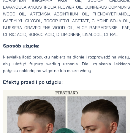
AURANTIUM BERGAMIA FRUIT OIL, SODIUM CHLORIDE,
LAVANDULA ANGUSTIFOLIA FLOWER OIL, JUNIPERUS COMMUNIS
WOOD OIL, ARTEMISIA ABSINTHIUM OIL, PHENOXYETHANOL,
CAPRYLYL GLYCOL, TOCOPHERYL ACETATE, GLYCINE SOJA OIL,
BURSERA GRAVEOLENS WOOD OIL, ALOE BARBADENSIS LEAF,
CITRIC ACID, SORBIC ACID, D-LIMONENE, LINALOOL, CITRAL
Sposób użycia:
Niewielką ilość produktu nabierz na dłonie i rozprowadź na włosy,
aby ułożyć fryzurę według uznania. Dla uzyskania lekkiego
połysku nakładaj na wilgotne lub mokre włosy.
Efekty przed i po użyciu: