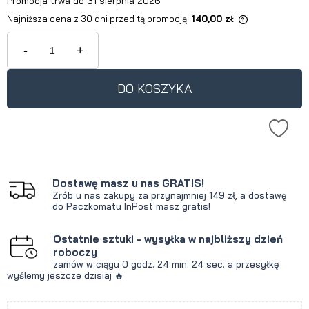
Promocja trwa do 31 sierpnia 2026
Najniższa cena z 30 dni przed tą promocją:
140,00 zł
Jeżeli produkt jest sprzedawany
krócej niż 30 dni, wyświetlana jest
-
+
najniższa cena od momentu, kiedy
produkt pojawił się w sprzedaży.
DO KOSZYKA
Dostawę masz u nas GRATIS!
Zrób u nas zakupy za przynajmniej 149 zł, a dostawę
do Paczkomatu InPost masz gratis!
Ostatnie sztuki - wysyłka w najbliższy dzień
roboczy
zamów w ciągu
0 godz.
24 min.
24 sec.
a przesyłkę
wyślemy jeszcze dzisiaj 🔥