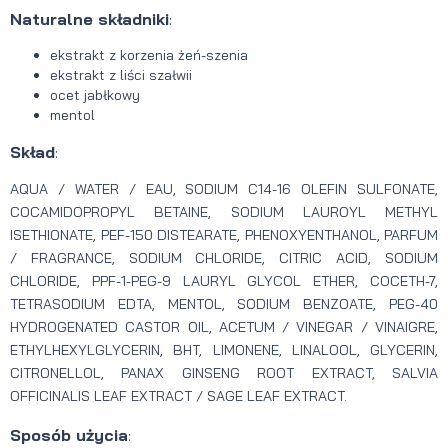
Naturalne składniki
:
ekstrakt z korzenia żeń-szenia
ekstrakt z liści szałwii
ocet jabłkowy
mentol
Skład
:
AQUA / WATER / EAU, SODIUM C14-16 OLEFIN SULFONATE,
COCAMIDOPROPYL BETAINE, SODIUM LAUROYL METHYL
ISETHIONATE, PEF-150 DISTEARATE, PHENOXYENTHANOL, PARFUM
/ FRAGRANCE, SODIUM CHLORIDE, CITRIC ACID, SODIUM
CHLORIDE, PPF-1-PEG-9 LAURYL GLYCOL ETHER, COCETH-7,
TETRASODIUM EDTA, MENTOL, SODIUM BENZOATE, PEG-40
HYDROGENATED CASTOR OIL, ACETUM / VINEGAR / VINAIGRE,
ETHYLHEXYLGLYCERIN, BHT, LIMONENE, LINALOOL, GLYCERIN,
CITRONELLOL, PANAX GINSENG ROOT EXTRACT, SALVIA
OFFICINALIS LEAF EXTRACT / SAGE LEAF EXTRACT.
Sposób użycia
: