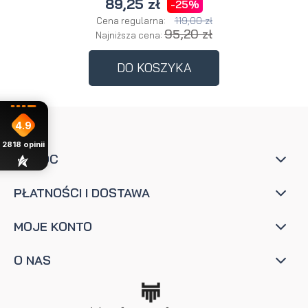
89,25 zł
-25%
119,00 zł
Cena regularna:
95,20 zł
Najniższa cena:
DO KOSZYKA
4.9
2818
opinii
POMOC
PŁATNOŚCI I DOSTAWA
MOJE KONTO
O NAS