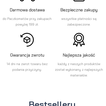
Darmowa dostawa
Bezpieczne zakupy
do Paczkomatów przy zakupach
wszystkie płatności są
powyżej 199 zł.
zabezpieczone.
Gwarancja zwrotu
Najlepsza jakość
14 dni na zwrot towaru bez
każdy z naszych produktów
podania przyczyny.
został wykonany z najlepszych
materiałów.
Bestsellery