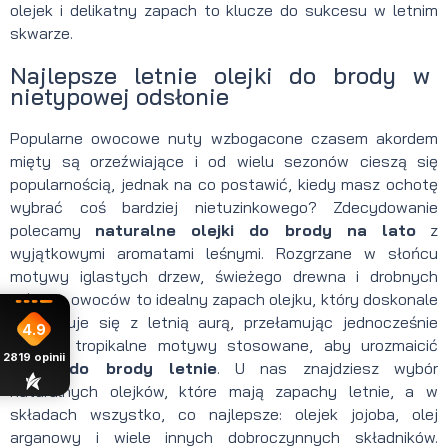
olejek i delikatny zapach to klucze do sukcesu w letnim
skwarze.
Najlepsze letnie olejki do brody w
nietypowej odsłonie
Popularne owocowe nuty wzbogacone czasem akordem
mięty są orzeźwiające i od wielu sezonów cieszą się
popularnością, jednak na co postawić, kiedy masz ochotę
wybrać coś bardziej nietuzinkowego? Zdecydowanie
polecamy
naturalne olejki do brody na lato
z
wyjątkowymi aromatami leśnymi. Rozgrzane w słońcu
motywy iglastych drzew, świeżego drewna i drobnych
leśnych owoców to idealny zapach olejku, który doskonale
komponuje się z letnią aurą, przełamując jednocześnie
4.9
typowe tropikalne motywy stosowane, aby urozmaicić
2819
opinii
olejki do brody letnie
. U nas znajdziesz wybór
naturalnych olejków, które mają zapachy letnie, a w
składach wszystko, co najlepsze: olejek jojoba, olej
arganowy i wiele innych dobroczynnych składników.