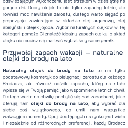
odświeżającym wykończeniu jest strzałem w dziesiątkę na
gorące dni. Dobry olejek to nie tylko zapachy letnie, ale
również moc nawilżenia zarostu, dlatego warto sięgać po
propozycje zawierające w składzie olej arganowy, olej
abisyński i olejek jojoba. Wybór naturalnych olejków w tej
kategorii pomoże Ci znaleźć idealny zapach olejku, o skład
olejku nie musisz się martwić wybraliśmy same perełki.
Przywołaj zapach wakacji — naturalne
olejki do brody na lato
Naturalny olejek do brody na lato
to nie tylko
podstawowy kosmetyk do pielęgnacji zarostu dla każdego
Brodacza, ale również nośnik zapachu, który na stałe
wpisze się w Twoją pamięć jako wspomnienie letnich chwil.
Dlatego warto na chwilę pochylić się nad zapachami, jakie
oferują nam
olejki do brody na lato
, aby wybrać dla
siebie coś wyjątkowego, co umili nam wszystkie
wakacyjne momenty. Opcji dostępnych na rynku jest wiele
i niezależnie od różnorodnych preferencji, każdy Brodacz