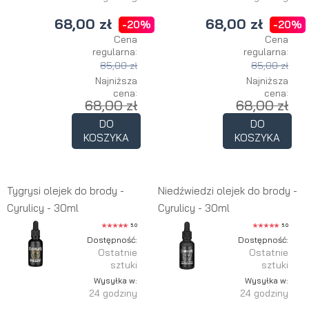
68,00 zł
68,00 zł
-20%
-20%
Cena
Cena
regularna:
regularna:
85,00 zł
85,00 zł
Najniższa
Najniższa
cena:
cena:
68,00 zł
68,00 zł
DO
DO
KOSZYKA
KOSZYKA
Tygrysi olejek do brody -
Niedźwiedzi olejek do brody -
Cyrulicy - 30ml
Cyrulicy - 30ml
5.0
5.0
Dostępność:
Dostępność:
Ostatnie
Ostatnie
sztuki
sztuki
Wysyłka w:
Wysyłka w:
24 godziny
24 godziny