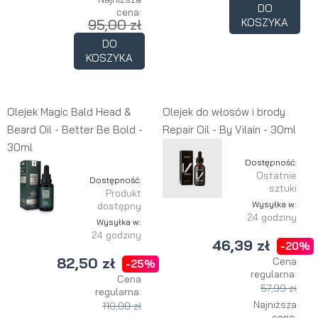
DO
cena:
95,00 zł
KOSZYKA
DO
KOSZYKA
Olejek Magic Bald Head &
Olejek do włosów i brody
Beard Oil - Better Be Bold -
Repair Oil - By Vilain - 30ml
30ml
Dostępność:
Ostatnie
Dostępność:
sztuki
Produkt
Wysyłka w:
dostępny
24 godziny
Wysyłka w:
24 godziny
46,39 zł
-20%
82,50 zł
Cena
-25%
regularna:
Cena
57,99 zł
regularna:
Najniższa
110,00 zł
cena: