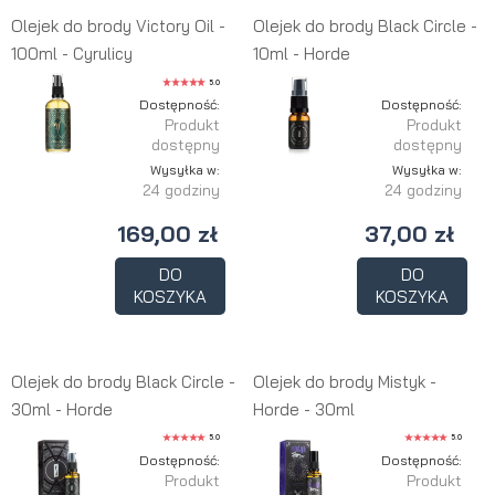
Olejek do brody Victory Oil -
Olejek do brody Black Circle -
100ml - Cyrulicy
10ml - Horde
5.0
Dostępność:
Dostępność:
Produkt
Produkt
dostępny
dostępny
Wysyłka w:
Wysyłka w:
24 godziny
24 godziny
169,00 zł
37,00 zł
DO
DO
KOSZYKA
KOSZYKA
Olejek do brody Black Circle -
Olejek do brody Mistyk -
30ml - Horde
Horde - 30ml
5.0
5.0
Dostępność:
Dostępność:
Produkt
Produkt