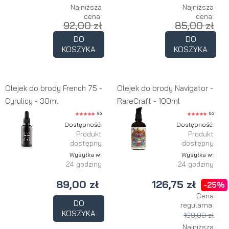
Najniższa
Najniższa
cena:
cena:
92,00 zł
85,00 zł
DO
DO
KOSZYKA
KOSZYKA
Olejek do brody French 75 -
Olejek do brody Navigator -
Cyrulicy - 30ml
RareCraft - 100ml
5.0
5.0
Dostępność:
Dostępność:
Produkt
Produkt
dostępny
dostępny
Wysyłka w:
Wysyłka w:
24 godziny
24 godziny
89,00 zł
126,75 zł
-25%
Cena
DO
regularna:
KOSZYKA
169,00 zł
Najniższa