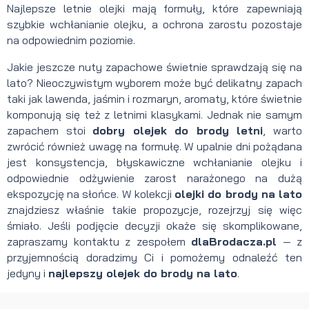
Najlepsze letnie olejki mają formuły, które zapewniają
szybkie wchłanianie olejku, a ochrona zarostu pozostaje
na odpowiednim poziomie.
Jakie jeszcze nuty zapachowe świetnie sprawdzają się na
lato? Nieoczywistym wyborem może być delikatny zapach
taki jak lawenda, jaśmin i rozmaryn, aromaty, które świetnie
komponują się też z letnimi klasykami. Jednak nie samym
zapachem stoi
dobry olejek do brody letni
, warto
zwrócić również uwagę na formułę. W upalnie dni pożądana
jest konsystencja, błyskawiczne wchłanianie olejku i
odpowiednie odżywienie zarost narażonego na dużą
ekspozycję na słońce. W kolekcji
olejki do brody na lato
znajdziesz właśnie takie propozycje, rozejrzyj się więc
śmiało. Jeśli podjęcie decyzji okaże się skomplikowane,
zapraszamy kontaktu z zespołem
dlaBrodacza.pl
— z
przyjemnością doradzimy Ci i pomożemy odnaleźć ten
jedyny i
najlepszy olejek do brody na lato
.