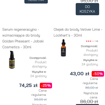
95,00 zł
DO
KOSZYKA
Serum regeneracyjno -
Olejek do brody Vetiver Lime -
wzmacniające do brody
Lockhart’s - 30ml
Golden Pheasant - Jobski
3.0
Dostępność:
Cosmetics - 30ml
Produkt
dostępny
Dostępność:
Wysyłka w:
Produkt
24 godziny
dostępny
Wysyłka w:
43,00 zł
-50%
24 godziny
Cena
regularna:
74,25 zł
-25%
86,00 zł
Cena
Najniższa
regularna:
cena:
99,00 zł
86,00 zł
Najniższa