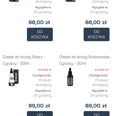
dostępny
dostępny
Wysyłka w:
Wysyłka w:
24 godziny
24 godziny
88,00 zł
88,00 zł
DO
DO
KOSZYKA
KOSZYKA
Olejek do brody Siłacz -
Olejek do brody Burboneska -
Cyrulicy - 30ml
Cyrulicy - 30ml
5.0
4.9
Dostępność:
Dostępność:
Produkt
Produkt
dostępny
dostępny
Wysyłka w:
Wysyłka w:
24 godziny
24 godziny
89,00 zł
89,00 zł
DO
DO