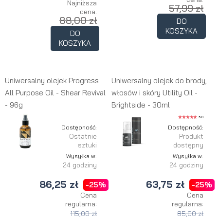
Najniższa
57,99 zł
cena:
88,00 zł
DO
KOSZYKA
DO
KOSZYKA
Uniwersalny olejek Progress
Uniwersalny olejek do brody,
All Purpose Oil - Shear Revival
włosów i skóry Utility Oil -
- 96g
Brightside - 30ml
5.0
Dostępność:
Dostępność:
Ostatnie
Produkt
sztuki
dostępny
Wysyłka w:
Wysyłka w:
24 godziny
24 godziny
86,25 zł
63,75 zł
-25%
-25%
Cena
Cena
regularna:
regularna:
115,00 zł
85,00 zł