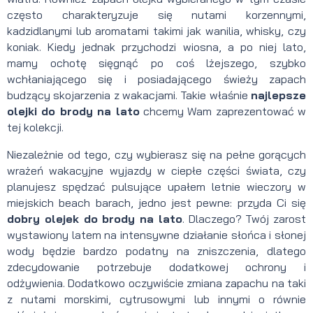
często charakteryzuje się nutami korzennymi,
kadzidlanymi lub aromatami takimi jak wanilia, whisky, czy
koniak. Kiedy jednak przychodzi wiosna, a po niej lato,
mamy ochotę sięgnąć po coś lżejszego, szybko
wchłaniającego się i posiadającego świeży zapach
budzący skojarzenia z wakacjami. Takie właśnie
najlepsze
olejki do brody na lato
chcemy Wam zaprezentować w
tej kolekcji.
Niezależnie od tego, czy wybierasz się na pełne gorących
wrażeń wakacyjne wyjazdy w ciepłe części świata, czy
planujesz spędzać pulsujące upałem letnie wieczory w
miejskich beach barach, jedno jest pewne: przyda Ci się
dobry olejek do brody na lato
. Dlaczego? Twój zarost
wystawiony latem na intensywne działanie słońca i słonej
wody będzie bardzo podatny na zniszczenia, dlatego
zdecydowanie potrzebuje dodatkowej ochrony i
odżywienia. Dodatkowo oczywiście zmiana zapachu na taki
z nutami morskimi, cytrusowymi lub innymi o równie