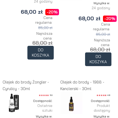
24 godziny
Wysyłka w:
24 godziny
68,00 zł
-20%
68,00 zł
Cena
-20%
regularna:
Cena
85,00 zł
regularna:
Najniższa
85,00 zł
cena:
Najniższa
68,00 zł
cena:
68,00 zł
DO
KOSZYKA
DO
KOSZYKA
Olejek do brody Żongler -
Olejek do brody - 1988 -
Cyrulicy - 30ml
Kanclerski - 30ml
5.0
4.9
Dostępność:
Dostępność:
Ostatnie
Produkt
sztuki
dostępny
Wysyłka w:
Wysyłka w: