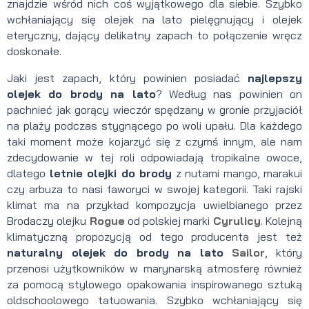
znajdzie wśród nich coś wyjątkowego dla siebie. Szybko
wchłaniający się olejek na lato pielęgnujący i olejek
eteryczny, dający delikatny zapach to połączenie wręcz
doskonałe.
Jaki jest zapach, który powinien posiadać
najlepszy
olejek do brody na lato
? Według nas powinien on
pachnieć jak gorący wieczór spędzany w gronie przyjaciół
na plaży podczas stygnącego po woli upału. Dla każdego
taki moment może kojarzyć się z czymś innym, ale nam
zdecydowanie w tej roli odpowiadają tropikalne owoce,
dlatego
letnie olejki do brody
z nutami mango, marakui
czy arbuza to nasi faworyci w swojej kategorii. Taki rajski
klimat ma na przykład kompozycja uwielbianego przez
Brodaczy olejku
Rogue
od polskiej marki
Cyrulicy
. Kolejną
klimatyczną propozycją od tego producenta jest też
naturalny olejek do brody na lato
Sailor
, który
przenosi użytkowników w marynarską atmosferę również
za pomocą stylowego opakowania inspirowanego sztuką
oldschoolowego tatuowania. Szybko wchłaniający się