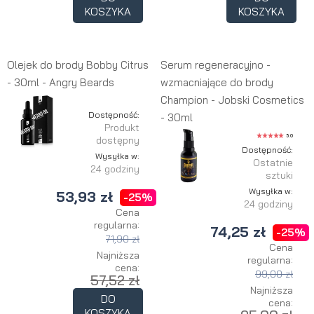
KOSZYKA
KOSZYKA
Olejek do brody Bobby Citrus
Serum regeneracyjno -
- 30ml - Angry Beards
wzmacniające do brody
Champion - Jobski Cosmetics
Dostępność:
- 30ml
Produkt
5.0
dostępny
Dostępność:
Wysyłka w:
Ostatnie
24 godziny
sztuki
Wysyłka w:
53,93 zł
-25%
24 godziny
Cena
regularna:
74,25 zł
-25%
71,90 zł
Cena
Najniższa
regularna:
cena:
99,00 zł
57,52 zł
Najniższa
DO
cena:
KOSZYKA