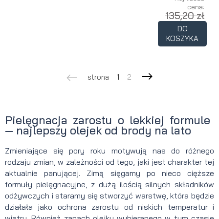
cena:
135,20 zł
DO
KOSZYKA
strona
1
2
Pielęgnacja zarostu o lekkiej formule
— najlepszy olejek od brody na lato
Zmieniające się pory roku motywują nas do różnego
rodzaju zmian, w zależności od tego, jaki jest charakter tej
aktualnie panującej. Zimą sięgamy po nieco cięższe
formuły pielęgnacyjne, z dużą ilością silnych składników
odżywczych i staramy się stworzyć warstwę, która będzie
działała jako ochrona zarostu od niskich temperatur i
wiatru. Również zapach olejku wybieranego w tym czasie