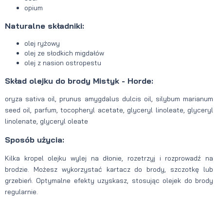
opium
Naturalne składniki:
olej ryżowy
olej ze słodkich migdałów
olej z nasion ostropestu
Skład olejku do brody Mistyk - Horde:
oryza sativa oil, prunus amygdalus dulcis oil, silybum marianum
seed oil, parfum, tocopheryl acetate, glyceryl linoleate, glyceryl
linolenate, glyceryl oleate
Sposób użycia:
Kilka kropel olejku wylej na dłonie, rozetrzyj i rozprowadź na
brodzie. Możesz wykorzystać kartacz do brody, szczotkę lub
grzebień. Optymalne efekty uzyskasz, stosując olejek do brody
regularnie.