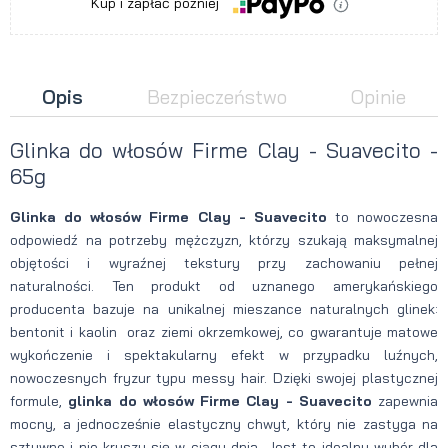
Kup i zapłać później
Opis
Bezpieczeństwo
Opinie
Glinka do włosów Firme Clay - Suavecito -
65g
Glinka do włosów Firme Clay - Suavecito
to nowoczesna
odpowiedź na potrzeby mężczyzn, którzy szukają maksymalnej
objętości i wyraźnej tekstury przy zachowaniu pełnej
naturalności. Ten produkt od uznanego amerykańskiego
producenta bazuje na unikalnej mieszance naturalnych glinek:
bentonit i kaolin oraz ziemi okrzemkowej, co gwarantuje matowe
wykończenie i spektakularny efekt w przypadku luźnych,
nowoczesnych fryzur typu messy hair. Dzięki swojej plastycznej
formule,
glinka do włosów Firme Clay - Suavecito
zapewnia
mocny, a jednocześnie elastyczny chwyt, który nie zastyga na
sztywno i nie kruszy się w ciągu dnia. Jest to idealny wybór dla