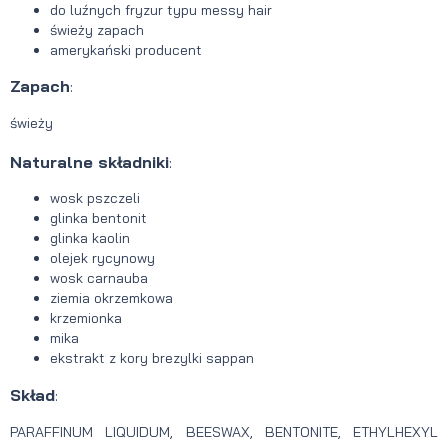
do luźnych fryzur typu messy hair
świeży zapach
amerykański producent
Zapach
:
świeży
Naturalne składniki
:
wosk pszczeli
glinka bentonit
glinka kaolin
olejek rycynowy
wosk carnauba
ziemia okrzemkowa
krzemionka
mika
ekstrakt z kory brezylki sappan
Skład
:
PARAFFINUM LIQUIDUM, BEESWAX, BENTONITE, ETHYLHEXYL