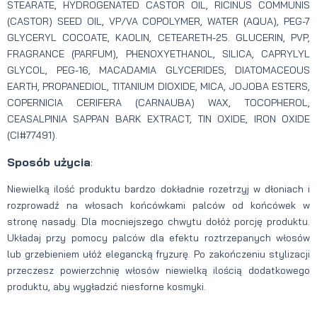
STEARATE, HYDROGENATED CASTOR OIL, RICINUS COMMUNIS
(CASTOR) SEED OIL, VP/VA COPOLYMER, WATER (AQUA), PEG-7
GLYCERYL COCOATE, KAOLIN, CETEARETH-25. GLUCERIN, PVP,
FRAGRANCE (PARFUM), PHENOXYETHANOL, SILICA, CAPRYLYL
GLYCOL, PEG-16, MACADAMIA GLYCERIDES, DIATOMACEOUS
EARTH, PROPANEDIOL, TITANIUM DIOXIDE, MICA, JOJOBA ESTERS,
COPERNICIA CERIFERA (CARNAUBA) WAX, TOCOPHEROL,
CEASALPINIA SAPPAN BARK EXTRACT, TIN OXIDE, IRON OXIDE
(CI#77491).
Sposób użycia
:
Niewielką ilość produktu bardzo dokładnie rozetrzyj w dłoniach i
rozprowadź na włosach końcówkami palców od końcówek w
stronę nasady. Dla mocniejszego chwytu dołóż porcję produktu.
Układaj przy pomocy palców dla efektu roztrzepanych włosów
lub grzebieniem ułóż elegancką fryzurę. Po zakończeniu stylizacji
przeczesz powierzchnię włosów niewielką ilością dodatkowego
produktu, aby wygładzić niesforne kosmyki.