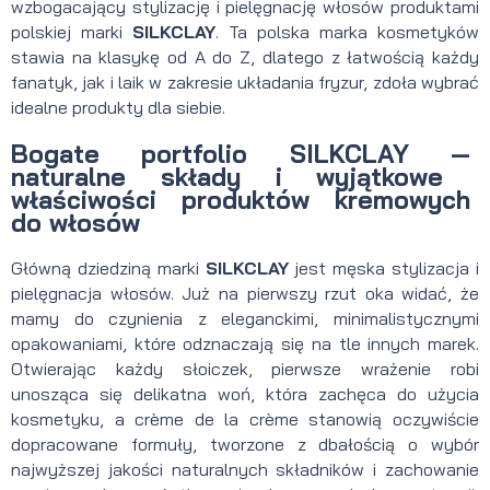
wzbogacający stylizację i pielęgnację włosów produktami
polskiej marki
SILKCLAY
. Ta polska marka kosmetyków
stawia na klasykę od A do Z, dlatego z łatwością każdy
fanatyk, jak i laik w zakresie układania fryzur, zdoła wybrać
idealne produkty dla siebie.
Bogate portfolio SILKCLAY
—
naturalne składy i wyjątkowe
właściwości produktów kremowych
do włosów
Główną dziedziną marki
SILKCLAY
jest męska stylizacja i
pielęgnacja włosów. Już na pierwszy rzut oka widać, że
mamy do czynienia z eleganckimi, minimalistycznymi
opakowaniami, które odznaczają się na tle innych marek.
Otwierając każdy słoiczek, pierwsze wrażenie robi
unosząca się delikatna woń, która zachęca do użycia
kosmetyku, a crème de la crème stanowią oczywiście
dopracowane formuły, tworzone z dbałością o wybór
najwyższej jakości naturalnych składników i zachowanie