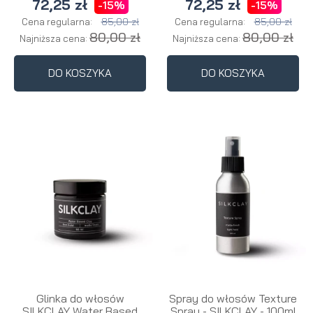
72,25 zł
72,25 zł
-15%
-15%
85,00 zł
85,00 zł
Cena regularna:
Cena regularna:
80,00 zł
80,00 zł
Najniższa cena:
Najniższa cena:
DO KOSZYKA
DO KOSZYKA
Glinka do włosów
Spray do włosów Texture
SILKCLAY Water Based
Spray - SILKCLAY - 100ml