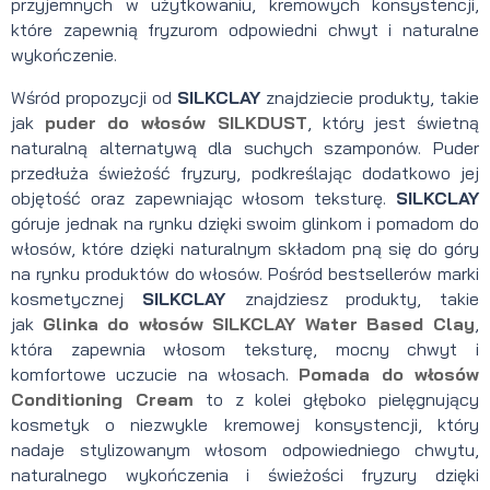
przyjemnych w użytkowaniu, kremowych konsystencji,
które zapewnią fryzurom odpowiedni chwyt i naturalne
wykończenie.
Wśród propozycji od
SILKCLAY
znajdziecie produkty, takie
jak
puder do włosów
SILKDUST
, który jest świetną
naturalną alternatywą dla suchych szamponów. Puder
przedłuża świeżość fryzury, podkreślając dodatkowo jej
objętość oraz zapewniając włosom teksturę.
SILKCLAY
góruje jednak na rynku dzięki swoim glinkom i pomadom do
włosów, które dzięki naturalnym składom pną się do góry
na rynku produktów do włosów. Pośród bestsellerów marki
kosmetycznej
SILKCLAY
znajdziesz produkty, takie
jak
Glinka do włosów
SILKCLAY Water Based Clay
,
która zapewnia włosom teksturę, mocny chwyt i
komfortowe uczucie na włosach.
Pomada do włosów
Conditioning Cream
to z kolei głęboko pielęgnujący
kosmetyk o niezwykle kremowej konsystencji, który
nadaje stylizowanym włosom odpowiedniego chwytu,
naturalnego wykończenia i świeżości fryzury dzięki