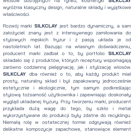
włosów dostępnych na rynku, kosmetyki
SILKCLAY
wyróżnia klasyczny design, naturalne składy i wyjątkowe
właściwości.
Rozwój marki
SILKCLAY
jest bardzo dynamiczny, a sam
założyciel znany jest z intensywnego zamiłowania do
stylowych męskich fryzur i z pasją układa je od
nastoletnich lat. Bazując na własnym doświadczeniu,
producent marki zadbał o to, by portfolio
SILKCLAY
składało się z produktów, których receptury wspomagają
zarówno codzienną pielęgnację, jak i stylizację włosów.
SILKCLAY
dba również o to, aby każdy produkt
miał
prosty, naturalny skład i był zapakowany jednocześnie
estetycznie i ekologicznie, tym samym podkreślając
stylową tożsamość użytkownika i zapewniając doskonały
wygląd układanej fryzury. Przy tworzeniu marki, producent
przykłada dużą wagę do tego, by szkło i metal
wykorzystywane do produkcji były zdatne do recyklingu.
Niemałą rolę w ostatecznej formie odgrywają również
delikatne kompozycje zapachowe, stanowiące element