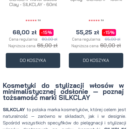
Clay - SILKCLAY - 60ml
5.0
5.0
68,00 zł
55,25 zł
-15%
-15%
80,00 zł
65,00 zł
Cena regularna:
Cena regularna:
65,00 zł
60,00 zł
Najniższa cena:
Najniższa cena:
DO KOSZYKA
DO KOSZYKA
Kosmetyki do stylizacji włosów w
minimalistycznej odsłonie
—
poznaj
tożsamość marki SILKCLAY
SILKCLAY
to polska marka kosmetyków, której celem jest
naturalność
—
zarówno w składach, jak i w designie.
Spośród wszystkich specyfików do pielęgnacji i stylizacji