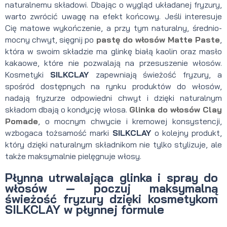
naturalnemu składowi. Dbając o wygląd układanej fryzury,
warto zwrócić uwagę na efekt końcowy. Jeśli interesuje
Cię matowe wykończenie, a przy tym naturalny, średnio-
mocny chwyt, sięgnij po
pastę do włosów Matte Paste
,
która w swoim składzie ma glinkę białą kaolin oraz masło
kakaowe, które nie pozwalają na przesuszenie włosów.
Kosmetyki
SILKCLAY
zapewniają świeżość fryzury, a
spośród dostępnych na rynku produktów do włosów,
nadają fryzurze odpowiedni chwyt i dzięki naturalnym
składom dbają o kondycję włosa.
Glinka do włosów Clay
Pomade
, o mocnym chwycie i kremowej konsystencji,
wzbogaca tożsamość marki
SILKCLAY
o kolejny produkt,
który dzięki naturalnym składnikom nie tylko stylizuje, ale
także maksymalnie pielęgnuje włosy.
Płynna utrwalająca glinka i spray do
włosów
—
poczuj maksymalną
świeżość fryzury dzięki kosmetykom
SILKCLAY w płynnej formule