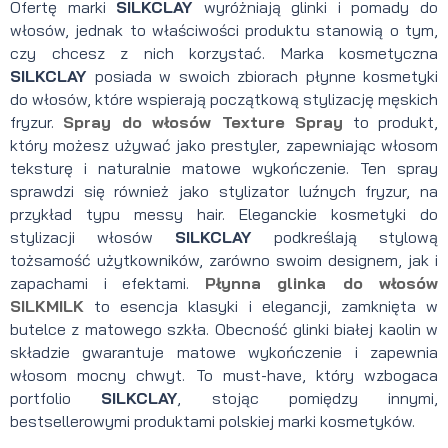
Ofertę marki
SILKCLAY
wyróżniają glinki i pomady do
włosów, jednak to właściwości produktu stanowią o tym,
czy chcesz z nich korzystać. Marka kosmetyczna
SILKCLAY
posiada w swoich zbiorach płynne kosmetyki
do włosów, które wspierają początkową stylizację męskich
fryzur.
Spray do włosów Texture Spray
to produkt,
który możesz używać jako prestyler, zapewniając włosom
teksturę i naturalnie matowe wykończenie. Ten spray
sprawdzi się również jako stylizator luźnych fryzur, na
przykład typu messy hair. Eleganckie kosmetyki do
stylizacji włosów
SILKCLAY
podkreślają stylową
tożsamość użytkowników, zarówno swoim designem, jak i
zapachami i efektami.
Płynna glinka do włosów
SILKMILK
to esencja klasyki i elegancji, zamknięta w
butelce z matowego szkła. Obecność glinki białej kaolin w
składzie gwarantuje matowe wykończenie i zapewnia
włosom mocny chwyt. To must-have, który wzbogaca
portfolio
SILKCLAY
, stojąc pomiędzy innymi,
bestsellerowymi produktami polskiej marki kosmetyków.