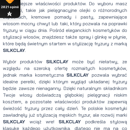
najważniejsze właściwości produktów. Do wyboru masz
2821
opinii
specyfiki, takie jak pielęgnacyjne olejki o różnorodnych
zapachach, kremowe pomady i pasty, zapewniające
włosom mocny chwyt lub taki, który pozwala na poprawki
fryzury w ciągu dnia. Pośród eleganckich kosmetyków do
stylizacji włosów, znajdziesz także spray i glinkę w płynie,
które będą świetnym startem w stylizację fryzury z marką
SILKCLAY
.
Wybór produktów
SILKCLAY
może być niełatwy, ze
względu na szeroką ofertę rozmaitych kosmetyków,
jednak marka kosmetyczna
SILKCLAY
pozwala wybrać
idealne perełki, dzięki którym wygląd układanej fryzury
będzie zawsze nienaganny. Dzięki naturalnym składnikom
Twoje włosy doświadczą głębokiej pielęgnacji niskim
kosztem, a pozostałe właściwości produktów zapewnią
świeżość fryzury przez cały dzień. Te polskie kosmetyki
zawładnęły już stylizacją męskich fryzur, ale rozwój marki
SILKCLAY
wciąż wre!
SILKCLAY
podkreśla stylową
klasykę każdego użytkownika, dlatego nie ma na co