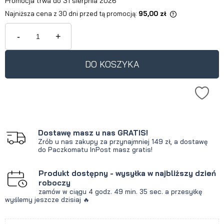
Promocja trwa do 31 sierpnia 2026
Najniższa cena z 30 dni przed tą promocją:
95,00 zł
Jeżeli produkt jest sprzedawany
krócej niż 30 dni, wyświetlana jest
-
+
najniższa cena od momentu, kiedy
produkt pojawił się w sprzedaży.
DO KOSZYKA
Dostawę masz u nas GRATIS!
Zrób u nas zakupy za przynajmniej 149 zł, a dostawę
do Paczkomatu InPost masz gratis!
Produkt dostępny - wysyłka w najbliższy dzień
roboczy
zamów w ciągu
4 godz.
49 min.
35 sec.
a przesyłkę
wyślemy jeszcze dzisiaj 🔥