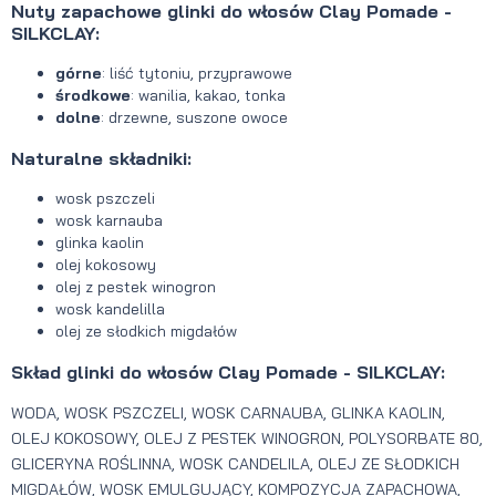
Nuty zapachowe glinki do włosów Clay Pomade -
SILKCLAY:
górne
: liść tytoniu, przyprawowe
środkowe
: wanilia, kakao, tonka
dolne
: drzewne, suszone owoce
Naturalne składniki:
wosk pszczeli
wosk karnauba
glinka kaolin
olej kokosowy
olej z pestek winogron
wosk kandelilla
olej ze słodkich migdałów
Skład glinki do włosów Clay Pomade - SILKCLAY:
WODA, WOSK PSZCZELI, WOSK CARNAUBA, GLINKA KAOLIN,
OLEJ KOKOSOWY, OLEJ Z PESTEK WINOGRON, POLYSORBATE 80,
GLICERYNA ROŚLINNA, WOSK CANDELILA, OLEJ ZE SŁODKICH
MIGDAŁÓW, WOSK EMULGUJĄCY, KOMPOZYCJA ZAPACHOWA,