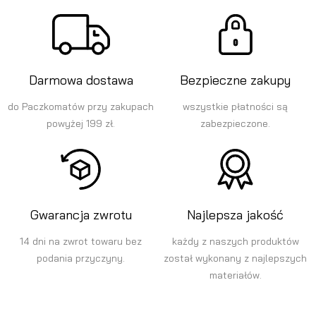
Darmowa dostawa
Bezpieczne zakupy
do Paczkomatów przy zakupach
wszystkie płatności są
powyżej 199 zł.
zabezpieczone.
Gwarancja zwrotu
Najlepsza jakość
14 dni na zwrot towaru bez
każdy z naszych produktów
podania przyczyny.
został wykonany z najlepszych
materiałów.