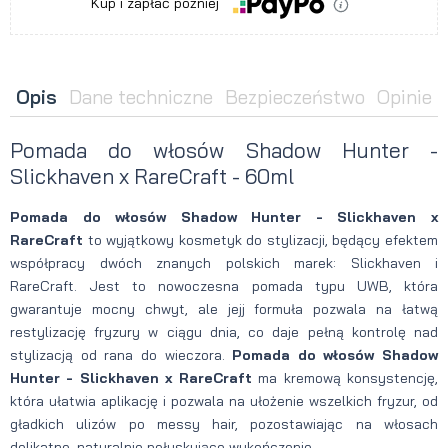
Kup i zapłać później
Opis
Dane techniczne
Bezpieczeństwo
Opinie
Pomada do włosów Shadow Hunter -
Slickhaven x RareCraft - 60ml
Pomada do włosów Shadow Hunter - Slickhaven x
RareCraft
to wyjątkowy kosmetyk do stylizacji, będący efektem
współpracy dwóch znanych polskich marek: Slickhaven i
RareCraft. Jest to nowoczesna pomada typu UWB, która
gwarantuje mocny chwyt, ale jejj formuła pozwala na łatwą
restylizację fryzury w ciągu dnia, co daje pełną kontrolę nad
stylizacją od rana do wieczora.
Pomada do włosów Shadow
Hunter - Slickhaven x RareCraft
ma kremową konsystencję,
która ułatwia aplikację i pozwala na ułożenie wszelkich fryzur, od
gładkich ulizów po messy hair, pozostawiając na włosach
delikatne, naturalnie połyskujące wykończenie.