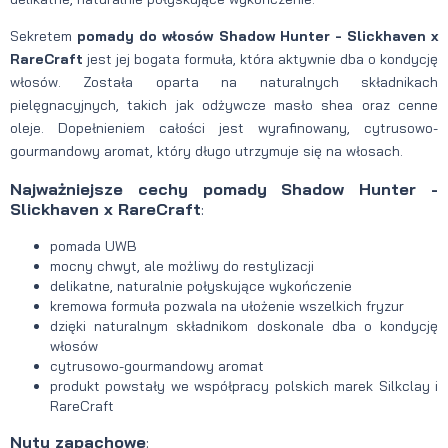
Sekretem
pomady do włosów Shadow Hunter - Slickhaven x
RareCraft
jest jej bogata formuła, która aktywnie dba o kondycję
włosów. Została oparta na naturalnych składnikach
pielęgnacyjnych, takich jak odżywcze masło shea oraz cenne
oleje. Dopełnieniem całości jest wyrafinowany, cytrusowo-
gourmandowy aromat, który długo utrzymuje się na włosach.
Najważniejsze cechy pomady Shadow Hunter -
Slickhaven x RareCraft
:
pomada UWB
mocny chwyt, ale możliwy do restylizacji
delikatne, naturalnie połyskujące wykończenie
kremowa formuła pozwala na ułożenie wszelkich fryzur
dzięki naturalnym składnikom doskonale dba o kondycję
włosów
cytrusowo-gourmandowy aromat
produkt powstały we współpracy polskich marek Silkclay i
RareCraft
Nuty zapachowe
: