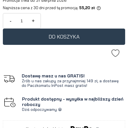
Promocja trwa do 31 sierpnia 2026
Najniższa cena z 30 dni przed tą promocją:
55,20 zł
Jeżeli produkt jest sprzedawany
krócej niż 30 dni, wyświetlana jest
-
+
najniższa cena od momentu, kiedy
produkt pojawił się w sprzedaży.
DO KOSZYKA
Dostawę masz u nas GRATIS!
Zrób u nas zakupy za przynajmniej 149 zł, a dostawę
do Paczkomatu InPost masz gratis!
Produkt dostępny - wysyłka w najbliższy dzień
roboczy
Dziś odpoczywamy 😁