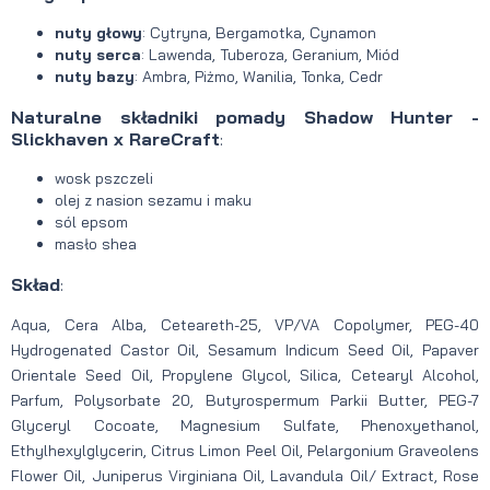
nuty głowy
: Cytryna, Bergamotka, Cynamon
nuty serca
: Lawenda, Tuberoza, Geranium, Miód
nuty bazy
: Ambra, Piżmo, Wanilia, Tonka, Cedr
Naturalne składniki pomady Shadow Hunter -
Slickhaven x RareCraft
:
wosk pszczeli
olej z nasion sezamu i maku
sól epsom
masło shea
Skład
:
Aqua, Cera Alba, Ceteareth-25, VP/VA Copolymer, PEG-40
Hydrogenated Castor Oil, Sesamum Indicum Seed Oil, Papaver
Orientale Seed Oil, Propylene Glycol, Silica, Cetearyl Alcohol,
Parfum, Polysorbate 20, Butyrospermum Parkii Butter, PEG-7
Glyceryl Cocoate, Magnesium Sulfate, Phenoxyethanol,
Ethylhexylglycerin, Citrus Limon Peel Oil, Pelargonium Graveolens
Flower Oil, Juniperus Virginiana Oil, Lavandula Oil/ Extract, Rose