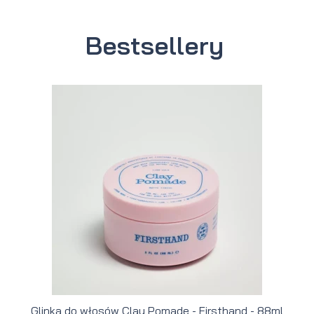
Bestsellery
Glinka do włosów Clay Pomade - Firsthand - 88ml