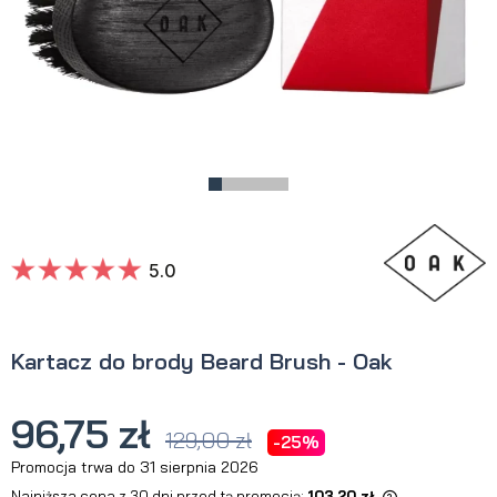
5.0
Kartacz do brody Beard Brush - Oak
96,75 zł
129,00 zł
-25%
Promocja trwa do 31 sierpnia 2026
Najniższa cena z 30 dni przed tą promocją:
103,20 zł