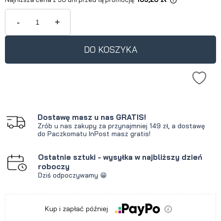
Jeżeli produkt jest sprzedawany
krócej niż 30 dni, wyświetlana jest
-
+
najniższa cena od momentu, kiedy
produkt pojawił się w sprzedaży.
DO KOSZYKA
Dostawę masz u nas GRATIS!
Zrób u nas zakupy za przynajmniej 149 zł, a dostawę
do Paczkomatu InPost masz gratis!
Ostatnie sztuki - wysyłka w najbliższy dzień
roboczy
Dziś odpoczywamy 😁
Kup i zapłać później