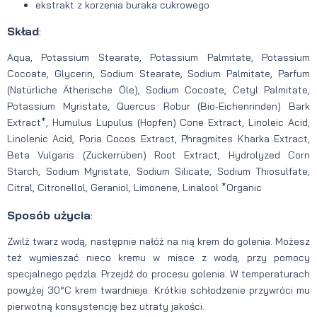
ekstrakt z korzenia buraka cukrowego
Skład
:
Aqua, Potassium Stearate, Potassium Palmitate, Potassium
Cocoate, Glycerin, Sodium Stearate, Sodium Palmitate, Parfum
(Natürliche Ätherische Öle), Sodium Cocoate, Cetyl Palmitate,
Potassium Myristate, Quercus Robur (Bio-Eichenrinden) Bark
Extract*, Humulus Lupulus (Hopfen) Cone Extract, Linoleic Acid,
Linolenic Acid, Poria Cocos Extract, Phragmites Kharka Extract,
Beta Vulgaris (Zuckerrüben) Root Extract, Hydrolyzed Corn
Starch, Sodium Myristate, Sodium Silicate, Sodium Thiosulfate,
Citral, Citronellol, Geraniol, Limonene, Linalool *Organic
Sposób użycia
:
Zwilż twarz wodą, następnie nałóż na nią krem do golenia. Możesz
też wymieszać nieco kremu w misce z wodą, przy pomocy
specjalnego pędzla. Przejdź do procesu golenia.
W temperaturach
powyżej 30°C krem twardnieje. Krótkie schłodzenie przywróci mu
pierwotną konsystencję bez utraty jakości.