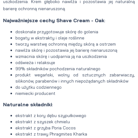
uszkodzenia. Krem głęboko nawilża i pozostawia jej naturalną
barierę ochronną nienaruszoną.
Najważniejsze cechy Shave Cream - Oak
:
doskonale przygotowuje skórę do golenia
bogaty w ekstrakty i oleje roślinne
tworzy warstwę ochronną między skórą a ostrzem
nawilża skórę i pozostawia jej barierę nienaruszoną
wzmacnia skórę i uodparnia ją na uszkodzenia
odświeża i relaksuje
99% składników pochodzenia naturalnego
produkt wegański, wolny od sztucznych zabarwiaczy,
silikonów, parabenów i innych niepożądanych składników
do użytku codziennego
niemiecki producent
Naturalne składniki
:
ekstrakt z kory dębu szypułkowego
ekstrakt z szyszek chmielu
ekstrakt z grzyba Poria Cocos
ekstrakt z trawy Phragmites Kharka