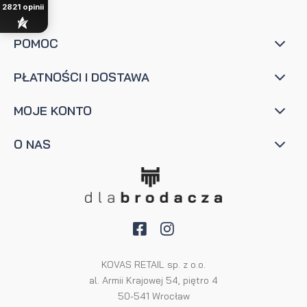
2821
opinii
POMOC
PŁATNOŚCI I DOSTAWA
MOJE KONTO
O NAS
KOVAS RETAIL sp. z o.o.
al. Armii Krajowej 54, piętro 4
50-541 Wrocław