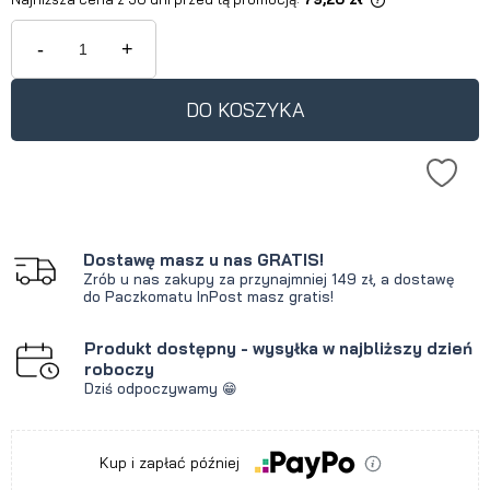
Jeżeli produkt jest sprzedawany
krócej niż 30 dni, wyświetlana jest
-
+
najniższa cena od momentu, kiedy
produkt pojawił się w sprzedaży.
DO KOSZYKA
Dostawę masz u nas GRATIS!
Zrób u nas zakupy za przynajmniej 149 zł, a dostawę
do Paczkomatu InPost masz gratis!
Produkt dostępny - wysyłka w najbliższy dzień
roboczy
Dziś odpoczywamy 😁
Kup i zapłać później