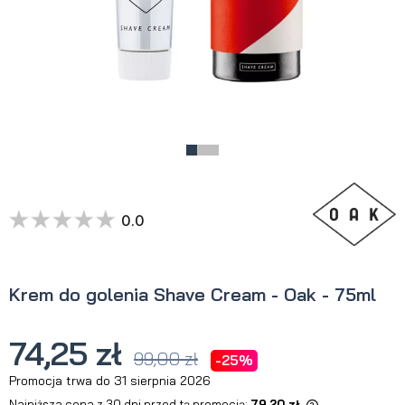
0.0
Krem do golenia Shave Cream - Oak - 75ml
74,25 zł
99,00 zł
-25%
Promocja trwa do 31 sierpnia 2026
Najniższa cena z 30 dni przed tą promocją:
79,20 zł