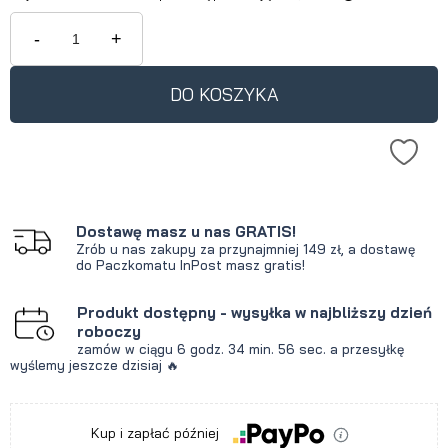
Jeżeli produkt jest sprzedawany
krócej niż 30 dni, wyświetlana jest
-
+
najniższa cena od momentu, kiedy
produkt pojawił się w sprzedaży.
DO KOSZYKA
Dostawę masz u nas GRATIS!
Zrób u nas zakupy za przynajmniej 149 zł, a dostawę
do Paczkomatu InPost masz gratis!
Produkt dostępny - wysyłka w najbliższy dzień
roboczy
zamów w ciągu
6 godz.
34 min.
56 sec.
a przesyłkę
wyślemy jeszcze dzisiaj 🔥
Kup i zapłać później