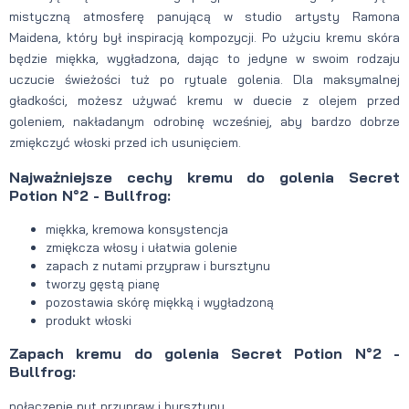
mistyczną atmosferę panującą w studio artysty Ramona
Maidena, który był inspiracją kompozycji. Po użyciu kremu skóra
będzie miękka, wygładzona, dając to jedyne w swoim rodzaju
uczucie świeżości tuż po rytuale golenia. Dla maksymalnej
gładkości, możesz używać kremu w duecie z olejem przed
goleniem, nakładanym odrobinę wcześniej, aby bardzo dobrze
zmiękczyć włoski przed ich usunięciem.
Najważniejsze cechy kremu do golenia Secret
Potion N°2 - Bullfrog:
miękka, kremowa konsystencja
zmiękcza włosy i ułatwia golenie
zapach z nutami przypraw i bursztynu
tworzy gęstą pianę
pozostawia skórę miękką i wygładzoną
produkt włoski
Zapach kremu do golenia Secret Potion N°2 -
Bullfrog:
połączenie nut przypraw i bursztynu