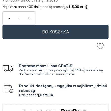
Promocja trwa do 31 sierpnia 2026
Najniższa cena z 30 dni przed tą promocją:
115,00 zł
Jeżeli produkt jest sprzedawany
krócej niż 30 dni, wyświetlana jest
-
+
najniższa cena od momentu, kiedy
produkt pojawił się w sprzedaży.
DO KOSZYKA
Dostawę masz u nas GRATIS!
Zrób u nas zakupy za przynajmniej 149 zł, a dostawę
do Paczkomatu InPost masz gratis!
Produkt dostępny - wysyłka w najbliższy dzień
roboczy
Dziś odpoczywamy 😁