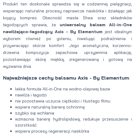
Produkt ten doskonale sprawdza się w codziennej pielęgnacji,
wspierając naturalne procesy naprawcze naskórka i działając jak
kojący kompres. Obecność masła Shea oraz składników
łagodzących sprawia, że
uniwersalny balsam All-in-One
nawilżająco-łagodzący Axis - By Elementum
jest idealnym
wyborem również po goleniu, niwelując podrażnienia i
przywracając skórze komfort. Jego aromatyczna, korzenno-
drzewna kompozycja zapachowa uprzyjemnia aplikację,
pozostawiając skórę miękką, zregenerowaną i gotową na
wyzwania dnia.
Najważniejsze cechy balsamu Axis - By Elementum
:
lekka formuła All-in-One na wodno-olejowej bazie
nawilża i łagodzi
nie pozostawia uczucia ciężkości i tłustego filmu
wspiera naturalną barierę ochronną
szybko się wchłania
wzmacnia barierę hydrolipidową, redukuje przesuszenie i
szorstkość
wspiera procesy regeneracji naskórka