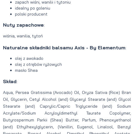
zapach wiśni, wanilii i tytoniu
idealny po goleniu
polski producent
Nuty zapachowe
:
wiśnia, wanilia, tytoń
Naturalne składniki balsamu Axis - By Elementum
:
olej z awokado
olej z otrębów ryżowych
masło Shea
Skład
:
Aqua, Persea Gratissima (Avocado) Oil, Oryza Sativa (Rice) Bran
Oil, Glycerin, Cetyl Alcohol (and) Glyceryl Stearate (and) Glycol
Stearate (and) Caprylic/Capric Triglyceride (and) Sodium
Acrylate/Sodium Acryloyldimethyl Taurate Copolymer,
Butyrospermum Parkii (Shea) Butter, Parfum, Phenoxyethanol
(and) Ethylhexylglycerin, (Vanillin, Eugenol, Linalool, Benzyl
Benzoate, Benzyl Alcohol, Dimethyl Phenethyl Acetate,