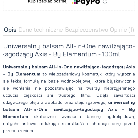
Kup i zapłać później
Opis
Dane techniczne
Bezpieczeństwo
Opinie
(1)
Uniwersalny balsam All-in-One nawilżająco-
łagodzący Axis - By Elementum - 100ml
Uniwersalny balsam All-in-One nawilżająco-łagodzący Axis
- By Elementum
to wielozadaniowy kosmetyk, który wyróżnia
się lekką formułą na bazie wodno-olejowej, która błyskawicznie
się wchłania, nie pozostawiając na twarzy nieprzyjemnego
uczucia ciężkości ani tłustego filmu. Dzięki zawartości
odżywczego oleju z awokado oraz oleju ryżowego,
uniwersalny
balsam All-in-One nawilżająco-łagodzący Axis - By
Elementum
skutecznie wzmacnia barierę hydrolipidową,
natychmiastowo redukując szorstkość i chroniąc cerę przed
przesuszeniem.