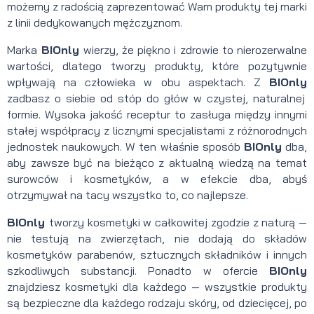
możemy z radością zaprezentować Wam produkty tej marki
z linii dedykowanych mężczyznom.
Marka
BIOnly
wierzy, że piękno i zdrowie to nierozerwalne
wartości, dlatego tworzy produkty, które pozytywnie
wpływają na człowieka w obu aspektach. Z
BIOnly
zadbasz o siebie od stóp do głów w czystej, naturalnej
formie. Wysoka jakość receptur to zasługa między innymi
stałej współpracy z licznymi specjalistami z różnorodnych
jednostek naukowych. W ten właśnie sposób
BIOnly
dba,
aby zawsze być na bieżąco z aktualną wiedzą na temat
surowców i kosmetyków, a w efekcie dba, abyś
otrzymywał na tacy wszystko to, co najlepsze.
BIOnly
tworzy kosmetyki w całkowitej zgodzie z naturą —
nie testują na zwierzętach, nie dodają do składów
kosmetyków parabenów, sztucznych składników i innych
szkodliwych substancji. Ponadto w ofercie
BIOnly
znajdziesz kosmetyki dla każdego — wszystkie produkty
są bezpieczne dla każdego rodzaju skóry, od dziecięcej, po