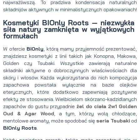
najwrażliwszą. To pradziwa kondensacja naturalnych
składnijów aktywnych w minimalistycznych opakowaniach!
Kosmetyki BIOnly Roots — niezwykła
siła natury zamknięta w wyjątkowych
formułach
W ofercie
BIOnly
, którą mamy przyjemność prezentować,
znajdziesz kosmetyki z linii takich jak Konopna, Makowa,
Golden czy Tsubaki. Wszystkie zawierają naturalne
składniki aktywne o dobroczynnych właściwościach dla
skóry i włosów. Każda wykorzystana do nich kompozycja
zapachowa powstała wyłącznie na bazie olejków
eterycznych, które dodatkowo zapewniają pozytywne
efekty ze stosowania. Wielbicielom skórzano-kadzidlanych
zapachów do gustu przypadnie
żel do ciała 2w1 Golden
Oud & Agar Wood
, a tym, którzy wolą chłodzące,
mentolowe aromaty, może spodobać się
seria Tsubaki
od
BIOnly Roots
.