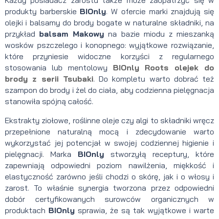
Każdy posiadacz zarostu także może zaopatrzyć się w
produkty barberskie
BIOnly
. W ofercie marki znajdują się
olejki i balsamy do brody bogate w naturalne składniki, na
przykład
balsam Makowy
na bazie miodu z mieszanką
wosków pszczelego i konopnego: wyjątkowe rozwiązanie,
które przyniesie widoczne korzyści z regularnego
stosowania lub mentolowy
BIOnly
Roots olejek do
brody z serii Tsubaki
. Do kompletu warto dobrać też
szampon do brody i żel do ciała, aby codzienna pielęgnacja
stanowiła spójną całość.
Ekstrakty ziołowe, roślinne oleje czy algi to składniki wręcz
przepełnione naturalną mocą i zdecydowanie warto
wykorzystać jej potencjał w swojej codziennej higienie i
pielęgnacji. Marka
BIOnly
stworzyłą receptury, które
zapewniają odpowiedni poziom nawilżenia, miękkość i
elastyczność zarówno jeśli chodzi o skórę, jak i o włosy i
zarost. To właśnie synergia tworzona przez odpowiedni
dobór certyfikowanych surowców organicznych w
produktach
BIOnly
sprawia, że są tak wyjątkowe i warte