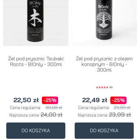
Żel pod prysznic Tsubaki
Żel pod prysznic z olejem
Roots - BIOnly - 300ml
konopnym - BIOnly -
300ml
5.0
22,50 zł
22,49 zł
-25%
-25%
30,00 zł
29,99 zł
Cena regularna:
Cena regularna:
24,00 zł
23,99 zł
Najniższa cena:
Najniższa cena:
DO KOSZYKA
DO KOSZYKA