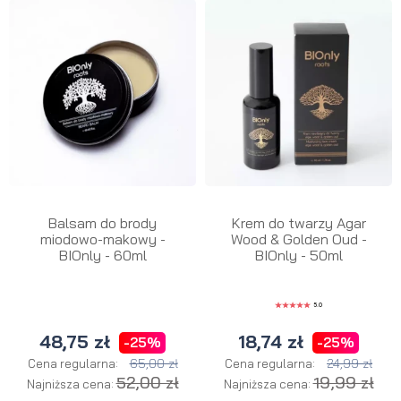
Balsam do brody
Krem do twarzy Agar
miodowo-makowy -
Wood & Golden Oud -
BIOnly - 60ml
BIOnly - 50ml
5.0
48,75 zł
18,74 zł
-25%
-25%
65,00 zł
24,99 zł
Cena regularna:
Cena regularna:
52,00 zł
19,99 zł
Najniższa cena:
Najniższa cena: