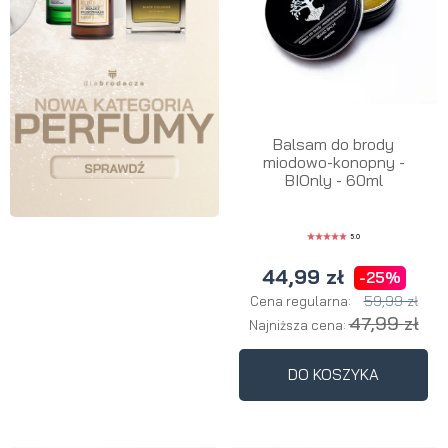
Balsam do brody
miodowo-konopny -
BIOnly - 60ml
5.0
44,99 zł
-25%
59,99 zł
Cena regularna:
47,99 zł
Najniższa cena:
DO KOSZYKA