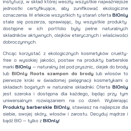
instytucji, w skład której weszły wszystkie najważniejsze
jednostki certyfikujące, aby zunifikować ekologiczne
oznaczenia. W efekcie wszystkich ty starań oferta
BIOnly
stale się poszerza, sprawiając, by wszystkie produkty
dostępne w ich portfolio były pełne naturalnych
składników aktywnych, olejków eterycznych i właściwości
dobroczynnych.
Chcąc korzystać z ekologicznych kosmetyków cruelty-
free o wysokiej jakości, postaw na produkty barberskie
marki
BIOnly
— naturalny żel pod prysznic, olejek do brody
lub
BIOnly Roots szampon do brody
lub włosów to
pierwsze kroki w świadomej pielęgnacji kosmetykami o
składach bogatych w naturalne składniki. Oferta
BIOnly
jest szeroka i dostępna dla każdego, będąc przy tym
uniwersalnym rozwiązaniem na co dzień. Wybierając
Produkty barberskie BIOnly
, stawiasz na najlepsze dla
siebie, swojej skóry, włosów i zarostu. Decyduj mądrze i
bądź BIO — tylko z
BIOnly
!