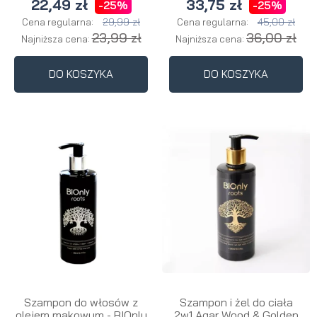
22,49 zł
33,75 zł
-25%
-25%
29,99 zł
45,00 zł
Cena regularna:
Cena regularna:
23,99 zł
36,00 zł
Najniższa cena:
Najniższa cena:
DO KOSZYKA
DO KOSZYKA
Szampon do włosów z
Szampon i żel do ciała
olejem makowym - BIOnly
2w1 Agar Wood & Golden