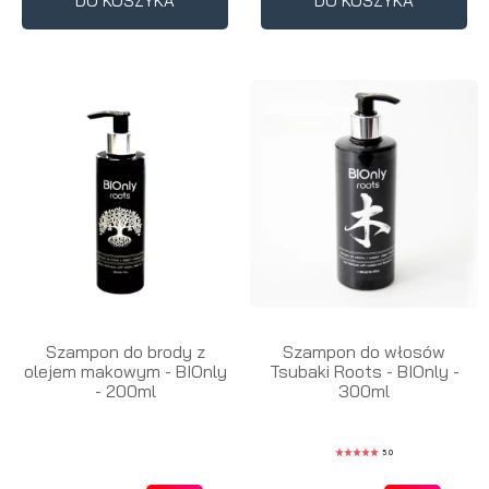
DO KOSZYKA
DO KOSZYKA
Szampon do brody z
Szampon do włosów
olejem makowym - BIOnly
Tsubaki Roots - BIOnly -
- 200ml
300ml
5.0