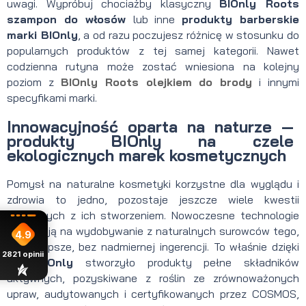
uwagi. Wypróbuj chociażby klasyczny
BIOnly Roots
szampon do włosów
lub inne
produkty barberskie
marki BIOnly
, a od razu poczujesz różnicę w stosunku do
popularnych produktów z tej samej kategorii. Nawet
codzienna rutyna może zostać wniesiona na kolejny
poziom z
BIOnly Roots olejkiem do brody
i innymi
specyfikami marki.
Innowacyjność oparta na naturze —
produkty BIOnly na czele
ekologicznych marek kosmetycznych
Pomysł na naturalne kosmetyki korzystne dla wyglądu i
zdrowia to jedno, pozostaje jeszcze wiele kwestii
związanych z ich stworzeniem. Nowoczesne technologie
pozwalają na wydobywanie z naturalnych surowców tego,
4.9
co najlepsze, bez nadmiernej ingerencji. To właśnie dzięki
2821
opinii
nim
BIOnly
stworzyło produkty pełne składników
aktywnych, pozyskiwane z roślin ze zrównoważonych
upraw, audytowanych i certyfikowanych przez COSMOS,