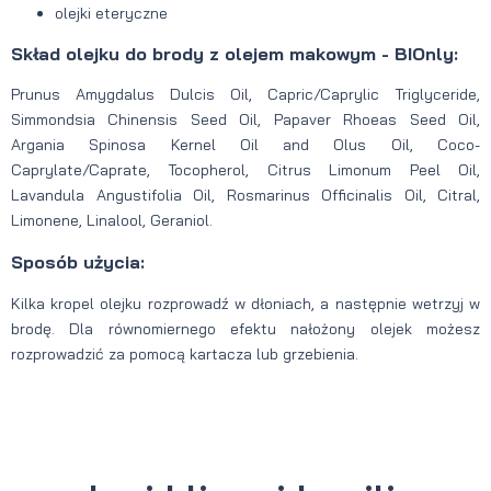
olejki eteryczne
Skład olejku do brody z olejem makowym - BIOnly:
Prunus Amygdalus Dulcis Oil, Capric/Caprylic Triglyceride,
Simmondsia Chinensis Seed Oil, Papaver Rhoeas Seed Oil,
Argania Spinosa Kernel Oil and Olus Oil, Coco-
Caprylate/Caprate, Tocopherol, Citrus Limonum Peel Oil,
Lavandula Angustifolia Oil, Rosmarinus Officinalis Oil, Citral,
Limonene, Linalool, Geraniol.
Sposób użycia:
Kilka kropel olejku rozprowadź w dłoniach, a następnie wetrzyj w
brodę. Dla równomiernego efektu nałożony olejek możesz
rozprowadzić za pomocą kartacza lub grzebienia.