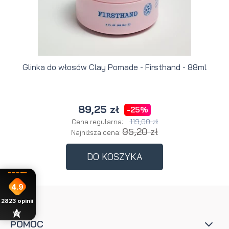
Glinka do włosów Clay Pomade - Firsthand - 88ml
89,25 zł
-25%
119,00 zł
Cena regularna:
95,20 zł
Najniższa cena:
DO KOSZYKA
4.9
2823
opinii
POMOC