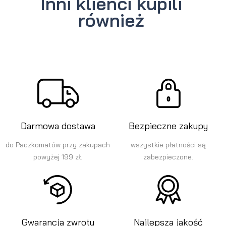
Inni klienci kupili
również
Darmowa dostawa
Bezpieczne zakupy
do Paczkomatów przy zakupach
wszystkie płatności są
powyżej 199 zł.
zabezpieczone.
Gwarancja zwrotu
Najlepsza jakość