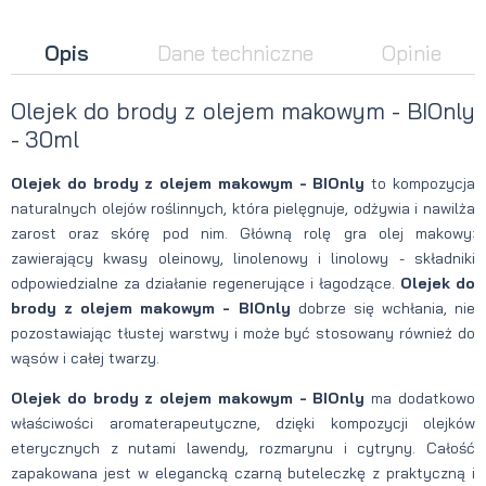
Opis
Dane techniczne
Opinie
Olejek do brody z olejem makowym - BIOnly
- 30ml
Olejek do brody z olejem makowym - BIOnly
to kompozycja
naturalnych olejów roślinnych, która pielęgnuje, odżywia i nawilża
zarost oraz skórę pod nim. Główną rolę gra olej makowy:
zawierający kwasy oleinowy, linolenowy i linolowy - składniki
odpowiedzialne za działanie regenerujące i łagodzące.
Olejek do
brody z olejem makowym - BIOnly
dobrze się wchłania, nie
pozostawiając tłustej warstwy i może być stosowany również do
wąsów i całej twarzy.
Olejek do brody z olejem makowym - BIOnly
ma dodatkowo
właściwości aromaterapeutyczne, dzięki kompozycji olejków
eterycznych z nutami lawendy, rozmarynu i cytryny. Całość
zapakowana jest w elegancką czarną buteleczkę z praktyczną i