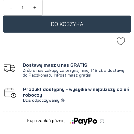
krócej niż 30 dni, wyświetlana jest
-
+
najniższa cena od momentu, kiedy
produkt pojawił się w sprzedaży.
DO KOSZYKA
Dostawę masz u nas GRATIS!
Zrób u nas zakupy za przynajmniej 149 zł, a dostawę
do Paczkomatu InPost masz gratis!
Produkt dostępny - wysyłka w najbliższy dzień
roboczy
Dziś odpoczywamy 😁
Kup i zapłać później