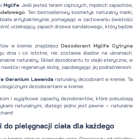
ki
Mglife
. Jeśli jesteś fanem cięższych, męskich zapachów,
ndałowego
. Ten bestsellerowy kosmetyk naturalny marki,
działa antybakteryjnie, pomagając w zachowaniu świeżości
lnić urzekający zapach drzewa sandałowego, który będzie
ntów w kremie znajdziesz
Dezodorant Mglife Cytryna
u dnia i co istotne, nie zostawia śladów na ubraniach.
ymalnie naturalny. Skład dezodorantu to olejki eteryczne, w
nawilża i regeneruje skórę, zapobiegając jej podrażnieniom.
fe Geranium Lawenda
naturalny dezodorant w kremie. Ta
kologicznymi dezodorantami w kremie.
nikom i wyjątkowe zapachy dezodorantów, które pobudzają
ykami naturalnymi, dlatego jedno jest pewne — naturalne
chami!
 do pielęgnacji ciała dla każdego
y w kremie oferują naprawdę wiele. Począwszy od składów