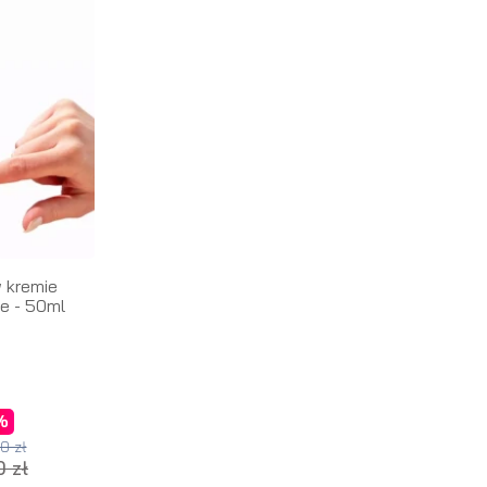
 kremie
fe - 50ml
a
%
0 zł
 zł