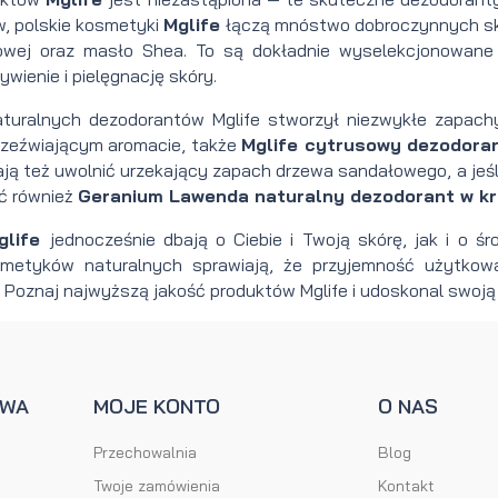
, polskie kosmetyki
Mglife
łączą mnóstwo dobroczynnych skład
zowej oraz masło Shea. To są dokładnie wyselekcjonowan
wienie i pielęgnację skóry.
aturalnych dezodorantów Mglife stworzył niezwykłe zapac
zeźwiającym aromacie, także
Mglife cytrusowy dezodora
ją też uwolnić urzekający zapach drzewa sandałowego, a jeśli
ć również
Geranium Lawenda naturalny dezodorant w k
glife
jednocześnie dbają o Ciebie i Twoją skórę, jak i o ś
metyków naturalnych sprawiają, że przyjemność użytkowa
 Poznaj najwyższą jakość produktów Mglife i udoskonal swoją 
AWA
MOJE KONTO
O NAS
Przechowalnia
Blog
Twoje zamówienia
Kontakt