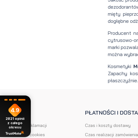
dezodorantów
mięty piepr
dogłębne odży
Producent n
cytrusowo-or
marki pozwala
można wybra
Kosmetyki
M
Zapachy kos
płaszczyźnie.
4.9
POMOC
PŁATNOŚCI I DOST
2821
opinii
z całego
Formularz reklamacji
Czas i koszty dostawy
okresu
Ustawienia cookies
Czas realizacji zamówienia