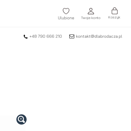
Koszyk
Ulubione
Twoje konto
+48 790 666 210
kontakt@dlabrodacza.pl
ZALOGUJ SIĘ
Nie pamiętasz hasła?
ZAREJESTRUJ SIĘ