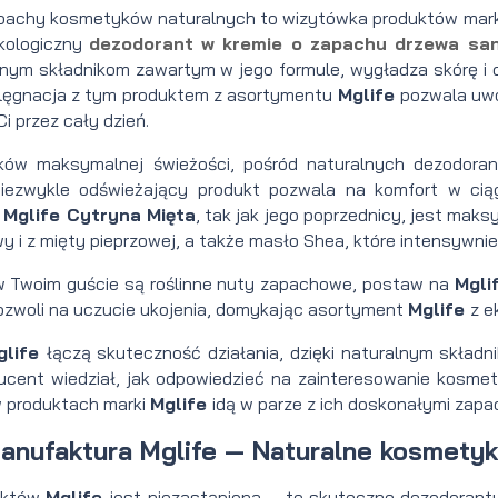
pachy kosmetyków naturalnych to wizytówka produktów mar
kologiczny
dezodorant w kremie o zapachu drzewa sa
alnym składnikom zawartym w jego formule, wygładza skórę i 
ielęgnacja z tym produktem z asortymentu
Mglife
pozwala uwo
i przez cały dzień.
ków maksymalnej świeżości, pośród naturalnych dezodora
niezwykle odświeżający produkt pozwala na komfort w ciąg
Mglife Cytryna Mięta
, tak jak jego poprzednicy, jest maks
 i z mięty pieprzowej, a także masło Shea, które intensywnie 
 w Twoim guście są roślinne nuty zapachowe, postaw na
Mgli
ozwoli na uczucie ukojenia, domykając asortyment
Mglife
z e
glife
łączą skuteczność działania, dzięki naturalnym skład
ucent wiedział, jak odpowiedzieć na zainteresowanie kosmet
w produktach marki
Mglife
idą w parze z ich doskonałymi zapa
anufaktura Mglife
—
Naturalne kosmetyki
uktów
Mglife
jest niezastąpiona — te skuteczne dezodorant