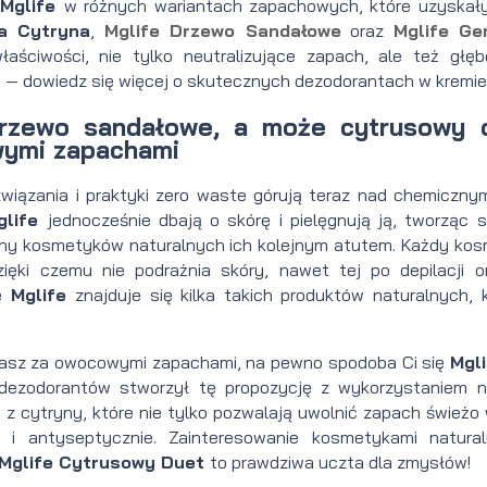
u
Mglife
w różnych wariantach zapachowych, które uzyskały 
ta Cytryna
,
Mglife Drzewo Sandałowe
oraz
Mglife Ge
aściwości, nie tylko neutralizujące zapach, ale też głę
— dowiedz się więcej o skutecznych dezodorantach w kremie
drzewo sandałowe, a może cytrusowy d
wymi zapachami
związania i praktyki zero waste górują teraz nad chemiczny
glife
jednocześnie dbają o skórę i pielęgnują ją, tworząc
hy kosmetyków naturalnych ich kolejnym atutem. Każdy kosm
zięki czemu nie podrażnia skóry, nawet tej po depilacji 
ie
Mglife
znajduje się kilka takich produktów naturalnych,
dasz za owocowymi zapachami, na pewno spodoba Ci się
Mgl
dezodorantów stworzył tę propozycję z wykorzystaniem nat
b z cytryny, które nie tylko pozwalają uwolnić zapach świeżo
o i antyseptycznie. Zainteresowanie kosmetykami natura
Mglife Cytrusowy Duet
to prawdziwa uczta dla zmysłów!