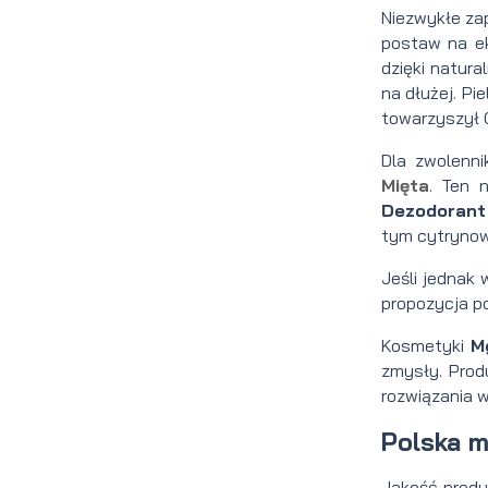
Niezwykłe za
postaw na e
dzięki natur
na dłużej. P
towarzyszył C
Dla zwolenni
Mięta
. Ten 
Dezodorant 
tym cytrynowy
Jeśli jednak
propozycja p
Kosmetyki
M
zmysły. Prod
rozwiązania 
Polska m
Jakość prod