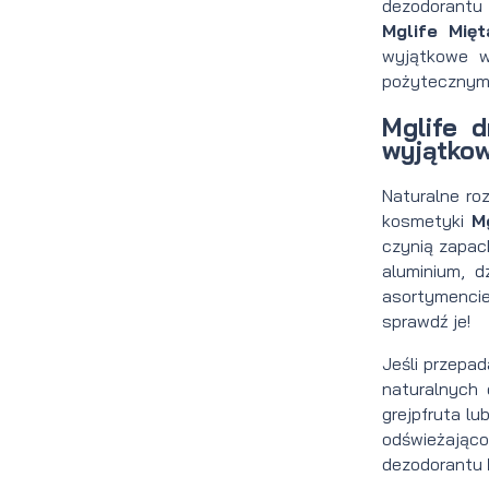
dezodorant
Mglife Mię
wyjątkowe wł
pożytecznym 
Mglife 
wyjątko
Naturalne ro
kosmetyki
M
czynią zapac
aluminium, d
asortymenc
sprawdź je!
Jeśli przepa
naturalnych 
grejpfruta lu
odświeżając
dezodorantu