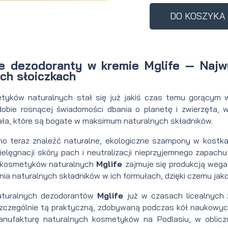
Perfumy
Krem do
Zestaw
DO KOSZYKA
Woda
twarzy dla
do
perfumowan
mężczyzn
tatuażu
ne dezodoranty w kremie Mglife — Najw
ch słoiczkach
tyków naturalnych stał się już jakiś czas temu gorącym 
dobie rosnącej świadomości dbania o planetę i zwierzęta, 
iała, które są bogate w maksimum naturalnych składników.
dno teraz znaleźć naturalne, ekologiczne szampony w kostka
ielęgnacji skóry pach i neutralizacji nieprzyjemnego zapac
 kosmetyków naturalnych
Mglife
zajmuje się produkcją wega
nia naturalnych składników w ich formułach, dzięki czemu ja
aturalnych dezodorantów
Mglife
już w czasach licealnych
zczególnie tą praktyczną, zdobywaną podczas kół naukowych i
anufakturę naturalnych kosmetyków na Podlasiu, w oblicz