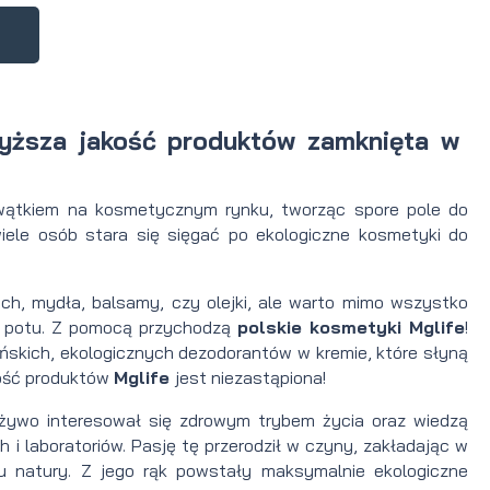
a
yższa jakość produktów zamknięta w
wątkiem na kosmetycznym rynku, tworząc spore pole do
wiele osób stara się sięgać po ekologiczne kosmetyki do
ch, mydła, balsamy, czy olejki, ale warto mimo wszystko
hu potu. Z pomocą przychodzą
polskie kosmetyki Mglife
!
ńskich, ekologicznych dezodorantów w kremie, które słyną
kość produktów
Mglife
jest niezastąpiona!
 żywo interesował się zdrowym trybem życia oraz wiedzą
 laboratoriów. Pasję tę przerodził w czyny, zakładając w
u natury. Z jego rąk powstały maksymalnie ekologiczne