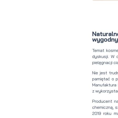
brody
do brody
na
Suszarka
zimę
do brody
Natural
wygodny
Temat kosme
dyskusji. W 
pielęgnacji c
Nie jest tru
pamiętać o p
Manufaktura
z wykorzysta
Producent n
chemiczną, s
2019 roku m