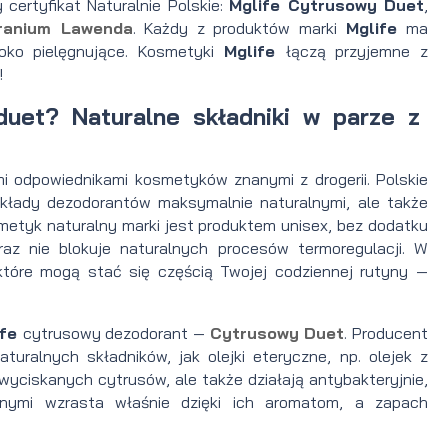
certyfikat Naturalnie Polskie:
Mglife Cytrusowy Duet
,
ranium Lawenda
. Każdy z produktów marki
Mglife
ma
boko pielęgnujące. Kosmetyki
Mglife
łączą przyjemne z
!
uet? Naturalne składniki w parze z
mi odpowiednikami kosmetyków znanymi z drogerii. Polskie
 składy dezodorantów maksymalnie naturalnymi, ale także
etyk naturalny marki jest produktem unisex, bez dodatku
oraz nie blokuje naturalnych procesów termoregulacji. W
 które mogą stać się częścią Twojej codziennej rutyny —
ife
cytrusowy dezodorant —
Cytrusowy Duet
. Producent
uralnych składników, jak olejki eteryczne, np. olejek z
 wyciskanych cytrusów, ale także działają antybakteryjnie,
lnymi wzrasta właśnie dzięki ich aromatom, a zapach