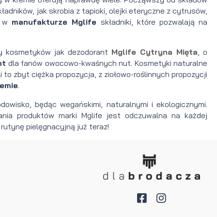
ników, jak skrobia z tapioki, olejki eteryczne z cytrusów,
e w
manufakturze Mglife
składniki, które pozwalają na
hy kosmetyków jak dezodorant
Mglife Cytryna Mięta
, o
nt
dla fanów owocowo-kwaśnych nut. Kosmetyki naturalne
 to zbyt ciężka propozycja, z ziołowo-roślinnych propozycji
remie
.
rodowisko, będąc wegańskimi, naturalnymi i ekologicznymi.
nia produktów marki Mglife jest odczuwalna na każdej
rutynę pielęgnacyjną już teraz!