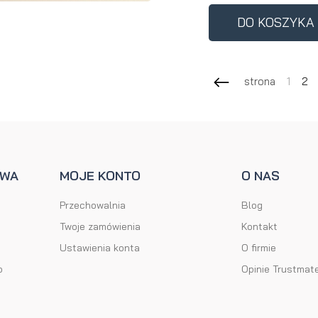
Perfumy
Krem do
Zestaw
DO KOSZYKA
Woda
twarzy dla
do
perfumowan
mężczyzn
tatuażu
strona
1
2
AWA
MOJE KONTO
O NAS
Przechowalnia
Blog
Twoje zamówienia
Kontakt
Ustawienia konta
O firmie
o
Opinie Trustmat