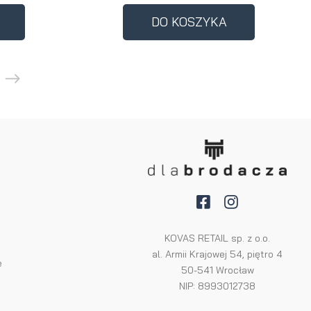
DO KOSZYKA
a
KOVAS RETAIL sp. z o.o.
al. Armii Krajowej 54, piętro 4
e
50-541 Wrocław
NIP: 8993012738