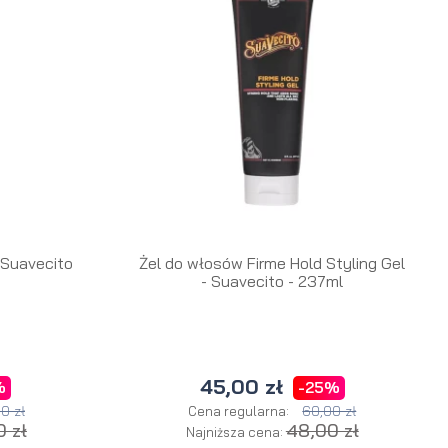
 Suavecito
Żel do włosów Firme Hold Styling Gel
- Suavecito - 237ml
a
45,00 zł
%
-25%
0 zł
60,00 zł
Cena regularna:
 zł
48,00 zł
Najniższa cena: