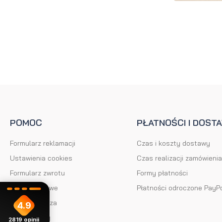
brody
do brody
na
Suszarka
zimę
do brody
POMOC
PŁATNOŚCI I DOST
Formularz reklamacji
Czas i koszty dostawy
Ustawienia cookies
Czas realizacji zamówienia
Formularz zwrotu
Formy płatności
Kody rabatowe
Płatności odroczone PayP
Klub Brodacza
4.9
Mapa strony
2819
opinii