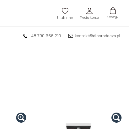
Koszyk
Ulubione
Twoje konto
+48 790 666 210
kontakt@dlabrodacza.pl
ZALOGUJ SIĘ
Nie pamiętasz hasła?
ZAREJESTRUJ SIĘ