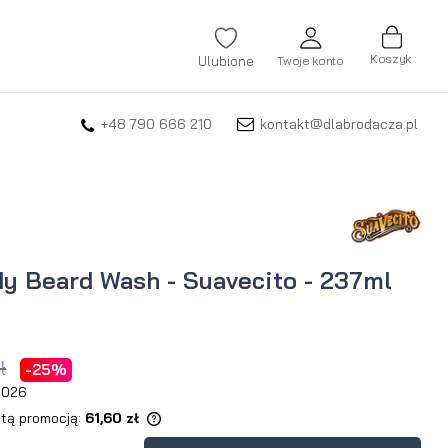
Koszyk
Ulubione
Twoje konto
+48 790 666 210
kontakt@dlabrodacza.pl
ZALOGUJ SIĘ
Nie pamiętasz hasła?
ZAREJESTRUJ SIĘ
y Beard Wash - Suavecito - 237ml
ł
-25%
 2026
 tą promocją:
61,60 zł