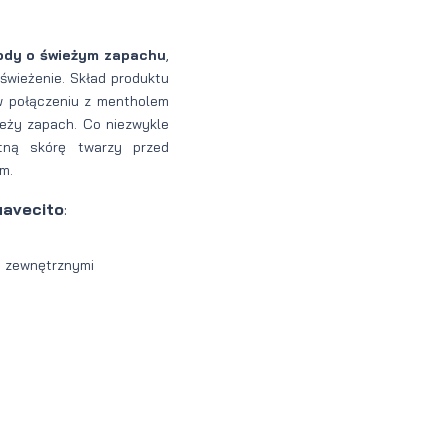
ody o świeżym zapachu
,
wieżenie. Skład produktu
 w połączeniu z mentholem
ieży zapach. Co niezwykle
atną skórę twarzy przed
m.
uavecito
:
mi zewnętrznymi