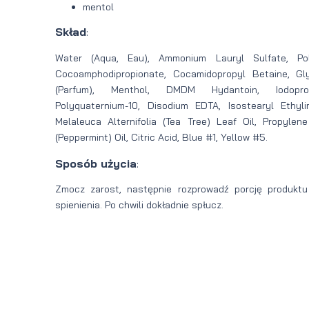
mentol
Skład
:
Water (Aqua, Eau), Ammonium Lauryl Sulfate, Pol
Cocoamphodipropionate, Cocamidopropyl Betaine, Gly
(Parfum), Menthol, DMDM Hydantoin, Iodoprop
Polyquaternium-10, Disodium EDTA, Isostearyl Ethylim
Melaleuca Alternifolia (Tea Tree) Leaf Oil, Propylen
(Peppermint) Oil, Citric Acid, Blue #1, Yellow #5.
Sposób użycia
:
Zmocz zarost, następnie rozprowadź porcję produktu
spienienia. Po chwili dokładnie spłucz.