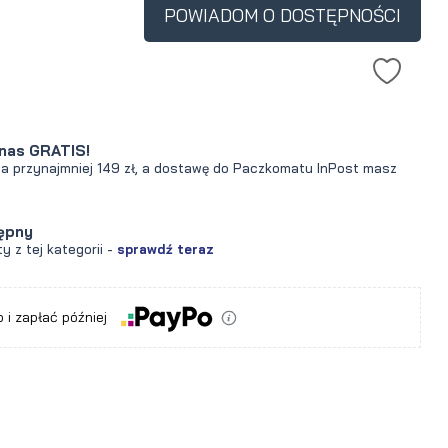
POWIADOM O DOSTĘPNOŚCI
ukt jest sprzedawany
0 dni, wyświetlana jest
ena od momentu, kiedy
wił się w sprzedaży.
nas GRATIS!
za przynajmniej 149 zł, a dostawę do Paczkomatu InPost masz
ępny
y z tej kategorii -
sprawdź teraz
 i zapłać później
a