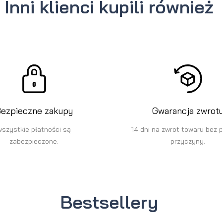
Inni klienci kupili również
ezpieczne zakupy
Gwarancja zwrot
wszystkie płatności są
14 dni na zwrot towaru bez 
zabezpieczone.
przyczyny.
Bestsellery