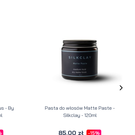
s - By
Pasta do włosów Matte Paste -
l
Silkclay - 120ml
85,00 zł
%
-15%