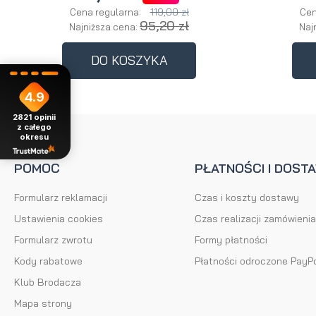
119,00 zł
Cena regularna:
Cen
95,20 zł
Najniższa cena:
Naj
DO KOSZYKA
4.9
2821
opinii
z całego
okresu
POMOC
PŁATNOŚCI I DOST
Formularz reklamacji
Czas i koszty dostawy
Ustawienia cookies
Czas realizacji zamówienia
Formularz zwrotu
Formy płatności
Kody rabatowe
Płatności odroczone PayP
Klub Brodacza
Mapa strony