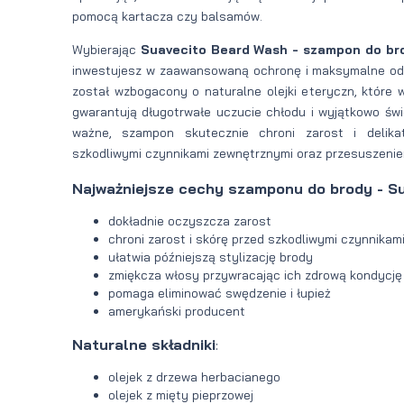
pomocą kartacza czy balsamów.
Wybierając
Suavecito Beard Wash - szampon do br
inwestujesz w zaawansowaną ochronę i maksymalne odś
został wzbogacony o naturalne olejki eteryczn, które
gwarantują długotrwałe uczucie chłodu i wyjątkowo św
ważne, szampon skutecznie chroni zarost i delik
szkodliwymi czynnikami zewnętrznymi oraz przesuszenie
Najważniejsze cechy szamponu do brody - S
dokładnie oczyszcza zarost
chroni zarost i skórę przed szkodliwymi czynnika
ułatwia późniejszą stylizację brody
zmiękcza włosy przywracając ich zdrową kondycję
pomaga eliminować swędzenie i łupież
amerykański producent
Naturalne składniki
:
olejek z drzewa herbacianego
olejek z mięty pieprzowej