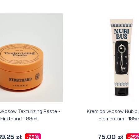
 włosów Texturizing Paste -
Krem do włosów Nubibu
Firsthand - 88ml
Elementum - 185m
9,25 zł
75,00 zł
-25%
-25