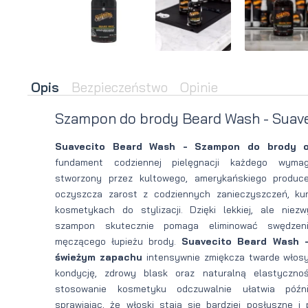
brody
do brody
na
Suszarka
zimę
do brody
Opis
Bezpieczeństwo
Opinie
Szampon do brody Beard Wash - Suave
Suavecito Beard Wash - Szampon do brody 
fundament codziennej pielęgnacji każdego wyma
stworzony przez kultowego, amerykańskiego produc
oczyszcza zarost z codziennych zanieczyszczeń, kur
kosmetykach do stylizacji. Dzięki lekkiej, ale niezw
szampon skutecznie pomaga eliminować swędzen
męczącego łupieżu brody.
Suavecito Beard Wash 
świeżym zapachu
intensywnie zmiękcza twarde włosy
kondycję, zdrowy blask oraz naturalną elastyczno
stosowanie kosmetyku odczuwalnie ułatwia późnie
sprawiając, że włoski stają się bardziej posłuszne i