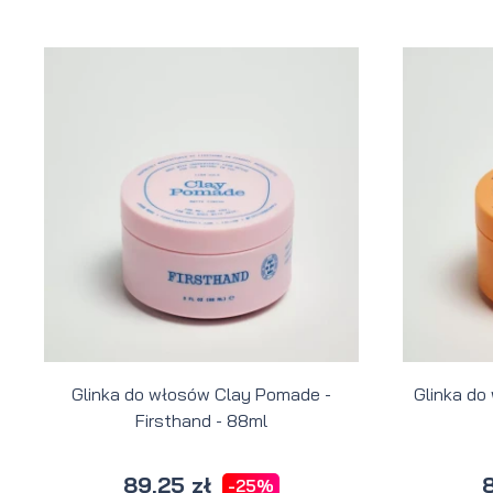
Glinka do włosów Clay Pomade -
Glinka do
Firsthand - 88ml
89,25 zł
8
-25%