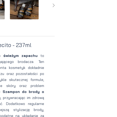
Perfumy
Krem do
Zestaw
Woda
twarzy dla
do
perfumowan
mężczyzn
tatuażu
cito - 237ml
o świeżym zapachu
to
gającego brodacza. Ten
enta kosmetyk dokładnie
zu oraz pozostałości po
ykle skutecznej formule,
ie skóry oraz problem
- Szampon do brody o
, przywracając im zdrową
ść. Dodatkowo regularne
jszą stylizację brody,
 podatne na układanie za