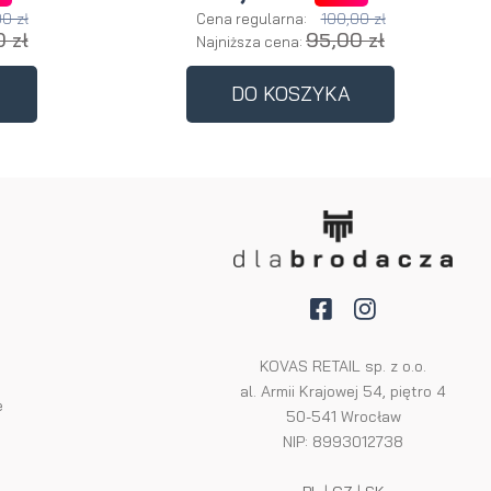
0 zł
100,00 zł
Cena regularna:
 zł
95,00 zł
Najniższa cena:
DO KOSZYKA
KOVAS RETAIL sp. z o.o.
al. Armii Krajowej 54, piętro 4
e
50-541 Wrocław
NIP: 8993012738