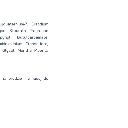
yquaternium-7, Disodium
col Stearate, Fragrance
ynyl Butylcarbamate,
idazolinium Ethosulfate,
e Glycol, Mentha Piperita
 na brodzie i wmasuj do